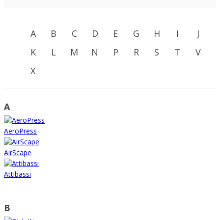
A
B
C
D
E
G
H
I
J
K
L
M
N
P
R
S
T
V
X
A
AeroPress
AirScape
Attibassi
B