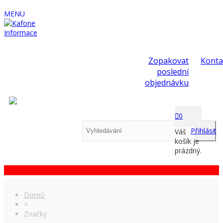
MENU
Informace
Zopakovat
Konta
poslední
objednávku
0
Přihlásit
Váš
košík je
prázdný.
Domů
>
Značky