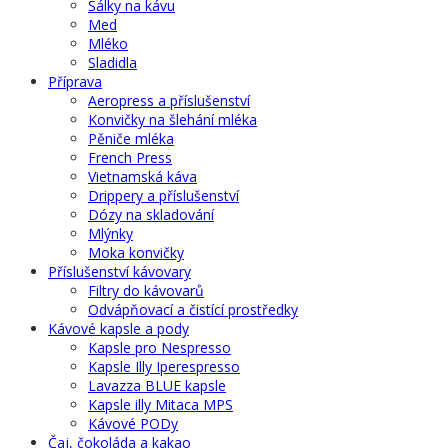
Šálky na kávu
Med
Mléko
Sladidla
Příprava
Aeropress a příslušenství
Konvičky na šlehání mléka
Pěniče mléka
French Press
Vietnamská káva
Drippery a příslušenství
Dózy na skladování
Mlýnky
Moka konvičky
Příslušenství kávovary
Filtry do kávovarů
Odvápňovací a čistící prostředky
Kávové kapsle a pody
Kapsle pro Nespresso
Kapsle Illy Iperespresso
Lavazza BLUE kapsle
Kapsle illy Mitaca MPS
Kávové PODy
Čaj, čokoláda a kakao