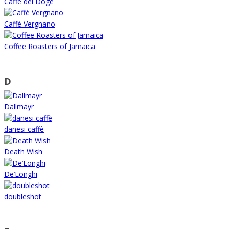
Caffè del Doge
Caffè Vergnano
Coffee Roasters of Jamaica
D
Dallmayr
danesi caffè
Death Wish
De’Longhi
doubleshot