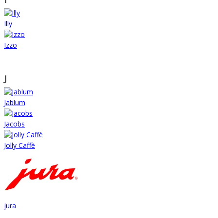
Illy
Izzo
J
Jablum
Jacobs
Jolly Caffè
jura