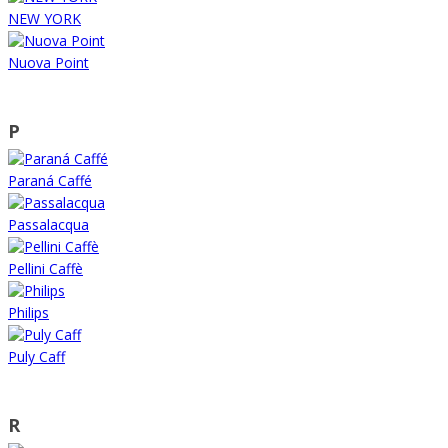
NEW YORK
Nuova Point
P
Paraná Caffé
Passalacqua
Pellini Caffè
Philips
Puly Caff
R