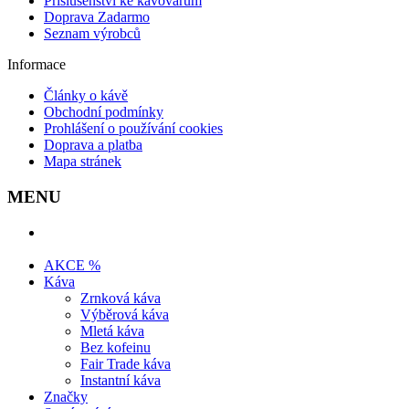
Příslušenství ke kávovarům
Doprava Zadarmo
Seznam výrobců
Informace
Články o kávě
Obchodní podmínky
Prohlášení o používání cookies
Doprava a platba
Mapa stránek
MENU
AKCE %
Káva
Zrnková káva
Výběrová káva
Mletá káva
Bez kofeinu
Fair Trade káva
Instantní káva
Značky