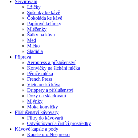
Servírování
Lžičky
Sušenky ke kávě
Čokoláda ke kávě
Papírové kelímky
Mléčenky
Šálky na kávu
Med
Mléko
Sladidla
Příprava
Aeropress a příslušenství
Konvičky na šlehání mléka
Pěniče mléka
French Press
Vietnamská káva
Drippery a příslušenství
Dózy na skladování
Mlýnky
Moka konvičky
Příslušenství kávovary
Filtry do kávovarů
Odvápňovací a čistící prostředky
Kávové kapsle a pody
Kapsle pro Nespresso