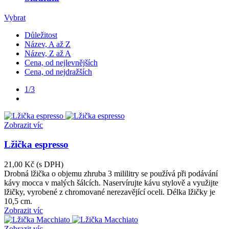
Vybrat
Důležitost
Název, A až Z
Název, Z až A
Cena, od nejlevnějších
Cena, od nejdražších
1/3
Další
Zobrazit víc
Lžička espresso
21,00 Kč
(s DPH)
Drobná lžička o objemu zhruba 3 mililitry se používá při podávání
kávy mocca v malých šálcích. Naservírujte kávu stylově a využijte
lžičky, vyrobené z chromované nerezavějící oceli. Délka lžičky je
10,5 cm.
Zobrazit víc
Zobrazit víc