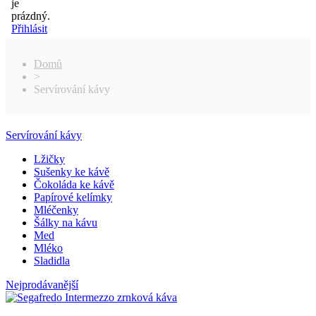
je
prázdný.
Přihlásit
Domů
>
Servírování kávy
Servírování kávy
Lžičky
Sušenky ke kávě
Čokoláda ke kávě
Papírové kelímky
Mléčenky
Šálky na kávu
Med
Mléko
Sladidla
Nejprodávanější