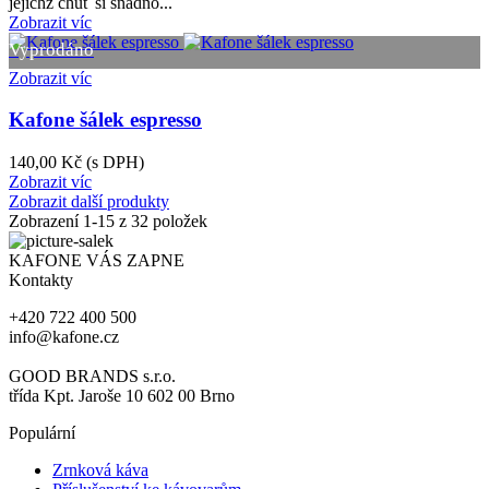
jejichž chuť si snadno...
Zobrazit víc
Vyprodáno
Zobrazit víc
Kafone šálek espresso
140,00 Kč
(s DPH)
Zobrazit víc
Zobrazit další produkty
Zobrazení
1
-15 z 32 položek
KAFONE VÁS ZAPNE
Kontakty
+420 722 400 500
info@kafone.cz
GOOD BRANDS s.r.o.
třída Kpt. Jaroše 10 602 00 Brno
Populární
Zrnková káva