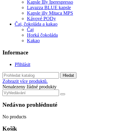
Kapsle Illy Iperespresso
Lavazza BLUE kapsle
Kapsle illy Mitaca MPS
Kávové PODy
Čaj, čokoláda a kakao
Čaj
Horká čokoláda
Kakao
Informace
Přihlásit
Hledat
Zobrazit více produktů.
Nenalezeny žádné produkty
Nedávno prohlédnuté
No products
Košík