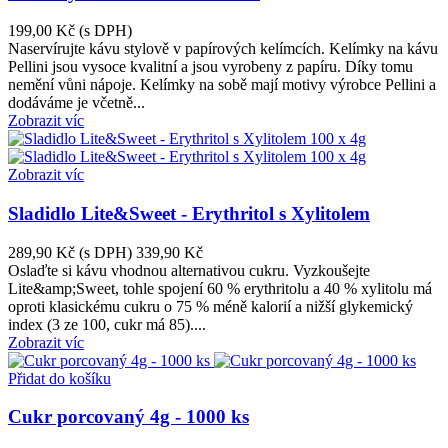
199,00 Kč
(s DPH)
Naservírujte kávu stylově v papírových kelímcích. Kelímky na kávu
Pellini jsou vysoce kvalitní a jsou vyrobeny z papíru. Díky tomu
nemění vůni nápoje. Kelímky na sobě mají motivy výrobce Pellini a
dodáváme je včetně...
Zobrazit víc
Zobrazit víc
Sladidlo Lite&Sweet - Erythritol s Xylitolem
289,90 Kč
(s DPH)
339,90 Kč
Oslaďte si kávu vhodnou alternativou cukru. Vyzkoušejte
Lite&amp;Sweet, tohle spojení 60 % erythritolu a 40 % xylitolu má
oproti klasickému cukru o 75 % méně kalorií a nižší glykemický
index (3 ze 100, cukr má 85)....
Zobrazit víc
Přidat do košíku
Cukr porcovaný 4g - 1000 ks