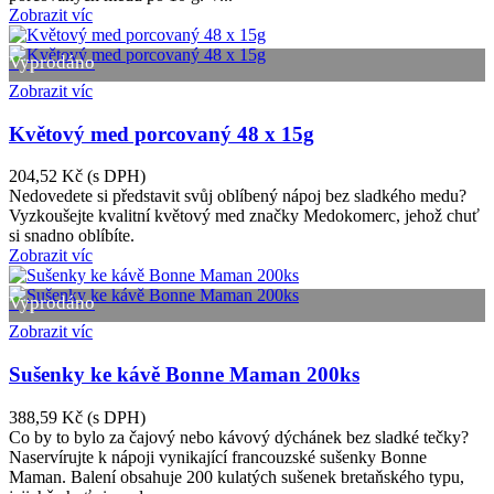
Zobrazit víc
Vyprodáno
Zobrazit víc
Květový med porcovaný 48 x 15g
204,52 Kč
(s DPH)
Nedovedete si představit svůj oblíbený nápoj bez sladkého medu?
Vyzkoušejte kvalitní květový med značky Medokomerc, jehož chuť
si snadno oblíbíte.
Zobrazit víc
Vyprodáno
Zobrazit víc
Sušenky ke kávě Bonne Maman 200ks
388,59 Kč
(s DPH)
Co by to bylo za čajový nebo kávový dýchánek bez sladké tečky?
Naservírujte k nápoji vynikající francouzské sušenky Bonne
Maman. Balení obsahuje 200 kulatých sušenek bretaňského typu,