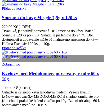
Přidat do košíku
Smetana do kávy Meggle 7,5g x 120ks
229,00 Kč
(s DPH)
Trvanlivá, jednotlivě porcovaná 10% smetana do kávy. Balení
obsahuje 120 ks po 7,5 g. Skladujte při teplotě do 24 °C. Dle
dostupnosti u dodavatele může být nahrazeno smetanou do kávy
Hellma Exclusiv 120 ks po 10g.
Přidat do košíku
Vyprodáno
Zobrazit víc
Květový med Medokomerc porcovaný v tubě 60 x
10g
190,00 Kč
(s DPH)
Oslaďte si čaj nebo kávu lahodným medem. Vysoce kvalitní
květový med značky MEDOKOMERC si snadno zamilujete pro
jeho chuť i praktické balení v sáčku po 10g. Balení obsahuje 60 ks
porcovaných medů po 10 g. V...