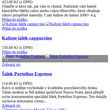
423,00 Kč
(s DPH)
Oslaďte si kávu tak, jak vám to chutná. Nabízíme vám balení
klasického bílého cukru anebo cukru třtinového, který obsahuje
zdraví prospěšné minerály. Cukr balíme do balení 1000× 4 g.
Přidat do košíku
Přidat do košíku
Kafone šálek cappuccino
150,00 Kč
(s DPH)
Přidat do košíku
Vyprodáno
Zobrazit víc
Šálek Portofino Espresso
114,00 Kč
(s DPH)
Kávu si nejlépe vychutnáte z kvalitního porcelánového hrnku.
Tímto mottem se řídí italská společnost Nuova Point, která přináší
svým konzumentům speciální šálek Portofino Espresso. Ten dokáže
zachovat dokonalou cremu...
Zobrazit víc