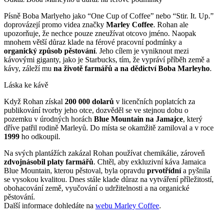
Písně Boba Marlyeho jako “One Cup of Coffee” nebo “Stir. It. Up.”
doprovázejí promo videa značky
Marley Coffee
. Rohan ale
upozorňuje, že nechce pouze zneužívat otcovo jméno. Naopak
mnohem větší důraz klade na férové pracovní podmínky a
organický způsob pěstování
. Jeho cílem je vyniknout mezi
kávovými giganty, jako je Starbucks, tím, že vypráví příběh země a
kávy, záleží mu
na životě farmářů a na dědictví Boba Marleyho
.
Láska ke kávě
Když Rohan získal
200 000 dolarů
v licenčních poplatcích za
publikování tvorby jeho otce, dozvěděl se ve stejnou dobu o
pozemku v úrodných horách
Blue Mountain na Jamajce
, který
dříve patřil rodině Marleyů. Do místa se okamžitě zamiloval a v roce
1999
ho odkoupil.
Na svých plantážích zakázal Rohan používat chemikálie, zároveň
zdvojnásobil platy farmářů
. Chtěl, aby exkluzivní káva Jamaica
Blue Mountain, kterou pěstoval, byla opravdu
prvotřídní
a pyšnila
se vysokou kvalitou. Dnes stále klade důraz na vytváření příležitostí,
obohacování země, vyučování o udržitelnosti a na organické
pěstování.
Další informace dohledáte na
webu Marley Coffee
.