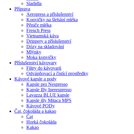
Sladidla
Příprava
Aeropress a příslušenství
Konvičky na šlehání mléka
Pěniče mléka
French Press
Vietnamská káva
Drippery a příslušenství
Dózy na skladování
Mlýnky
Moka konvičky
Příslušenství kávovary
Filtry do kávovarů
Odvápňovací a čistící prostředky
Kávové kapsle a pody
Kapsle pro Nespresso
Kapsle Illy Iperespresso
Lavazza BLUE kapsle
Kapsle illy Mitaca MPS
Kávové PODy
Čaj, čokoláda a kakao
Čaj
Horká čokoláda
Kakao