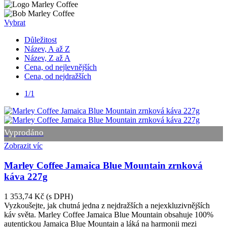
Vybrat
Důležitost
Název, A až Z
Název, Z až A
Cena, od nejlevnějších
Cena, od nejdražších
1/1
Vyprodáno
Zobrazit víc
Marley Coffee Jamaica Blue Mountain zrnková
káva 227g
1 353,74 Kč
(s DPH)
Vyzkoušejte, jak chutná jedna z nejdražších a nejexkluzivnějších
káv světa. Marley Coffee Jamaica Blue Mountain obsahuje 100%
autentickou Jamaica Blue Mountain a láká na harmonii mezi