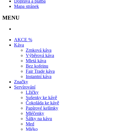
Doprava a platba
Mapa stránek
MENU
AKCE %
Káva
Zrnková káva
Výběrová káva
Mletá káva
Bez kofeinu
Fair Trade káva
Instantní káva
Značky
Servírování
Lžičky
Sušenky ke kávě
Čokoláda ke kávě
Papírové kelímky
Mléčenky
Šálky na kávu
Med
Mléko