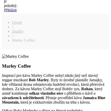
je
prázdný.
Přihlásit
Domů
>
Značky
>
Marley Coffee
Marley Coffee
Inspirací pro kávu Marley Coffee nebyl nikdo jiný než slavný
reggae muzikant
Bob Marley
. Byly to úrodné plantáže Jamajky,
kde věhlasná ikona odstartovala hudební revoluci, která přetrvává
dodnes. Za kávou Marley Coffee stojí Bobův syn,
Rohan
, který
umně kombinuje
odkaz vlastního otce
s příběhem o kávě a
závazkem k udržitelnosti
. Pěstuje prvotřídní kávu
Jamaica Blue
Mountain,
která je exkluzivním zbožím na trhu s kávou.
Odkaz Boba Marleyho a důraz na férové podmínky