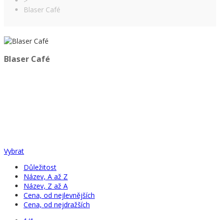
>
Blaser Café
Blaser Café
Vybrat
Důležitost
Název, A až Z
Název, Z až A
Cena, od nejlevnějších
Cena, od nejdražších