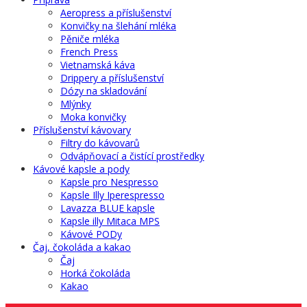
Aeropress a příslušenství
Konvičky na šlehání mléka
Pěniče mléka
French Press
Vietnamská káva
Drippery a příslušenství
Dózy na skladování
Mlýnky
Moka konvičky
Příslušenství kávovary
Filtry do kávovarů
Odvápňovací a čistící prostředky
Kávové kapsle a pody
Kapsle pro Nespresso
Kapsle Illy Iperespresso
Lavazza BLUE kapsle
Kapsle illy Mitaca MPS
Kávové PODy
Čaj, čokoláda a kakao
Čaj
Horká čokoláda
Kakao