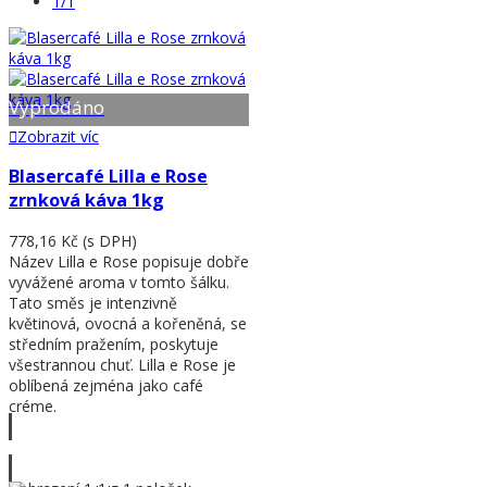
1/1
Vyprodáno
Zobrazit víc
Blasercafé Lilla e Rose
zrnková káva 1kg
778,16 Kč
(s DPH)
Název Lilla e Rose popisuje dobře
vyvážené aroma v tomto šálku.
Tato směs je intenzivně
květinová, ovocná a kořeněná, se
středním pražením, poskytuje
všestrannou chuť. Lilla e Rose je
oblíbená zejména jako café
créme.
Zobrazit víc