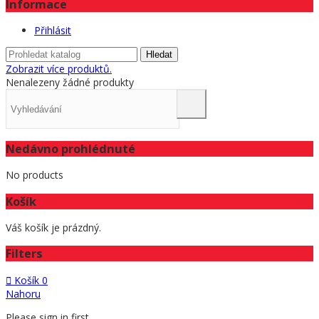
Informace
Přihlásit
Hledat
Zobrazit více produktů.
Nenalezeny žádné produkty
Nedávno prohlédnuté
No products
Košík
Váš košík je prázdný.
Filters
Košík
0
Nahoru
Please sign in first.