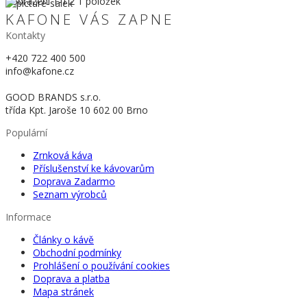
Zobrazení
1
-1 z 1 položek
KAFONE VÁS ZAPNE
Kontakty
+420 722 400 500
info@kafone.cz
GOOD BRANDS s.r.o.
třída Kpt. Jaroše 10 602 00 Brno
Populární
Zrnková káva
Příslušenství ke kávovarům
Doprava Zadarmo
Seznam výrobců
Informace
Články o kávě
Obchodní podmínky
Prohlášení o používání cookies
Doprava a platba
Mapa stránek