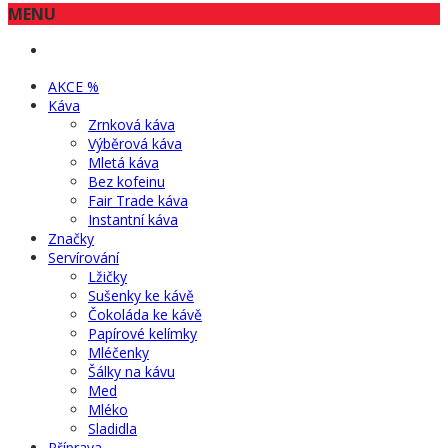
MENU
AKCE %
Káva
Zrnková káva
Výběrová káva
Mletá káva
Bez kofeinu
Fair Trade káva
Instantní káva
Značky
Servírování
Lžičky
Sušenky ke kávě
Čokoláda ke kávě
Papírové kelímky
Mléčenky
Šálky na kávu
Med
Mléko
Sladidla
Příprava