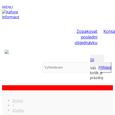
MENU
Informace
Zopakovat
Konta
poslední
objednávku
0
Přihlásit
Váš
košík je
prázdný.
Domů
>
Značky