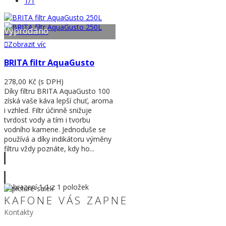
1/1
Vyprodáno
Zobrazit víc
BRITA filtr AquaGusto
278,00 Kč
(s DPH)
Díky filtru BRITA AquaGusto 100
získá vaše káva lepší chuť, aroma
i vzhled. Filtr účinně snižuje
tvrdost vody a tím i tvorbu
vodního kamene. Jednoduše se
používá a díky indikátoru výměny
filtru vždy poznáte, kdy ho...
Zobrazit víc
Zobrazení
1
-1 z 1 položek
KAFONE VÁS ZAPNE
Kontakty