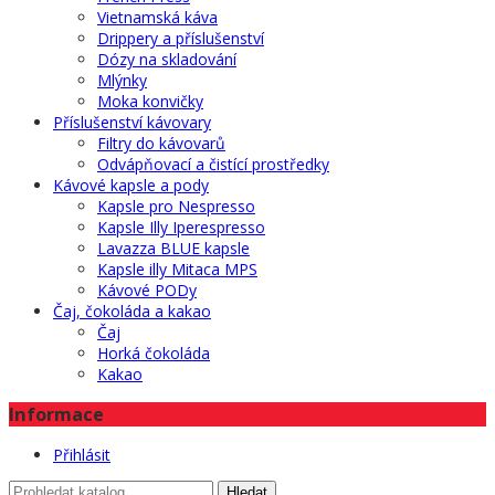
Vietnamská káva
Drippery a příslušenství
Dózy na skladování
Mlýnky
Moka konvičky
Příslušenství kávovary
Filtry do kávovarů
Odvápňovací a čistící prostředky
Kávové kapsle a pody
Kapsle pro Nespresso
Kapsle Illy Iperespresso
Lavazza BLUE kapsle
Kapsle illy Mitaca MPS
Kávové PODy
Čaj, čokoláda a kakao
Čaj
Horká čokoláda
Kakao
Informace
Přihlásit
Hledat