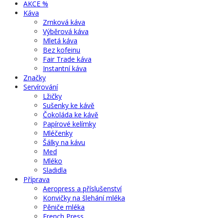
AKCE %
Káva
Zrnková káva
Výběrová káva
Mletá káva
Bez kofeinu
Fair Trade káva
Instantní káva
Značky
Servírování
Lžičky
Sušenky ke kávě
Čokoláda ke kávě
Papírové kelímky
Mléčenky
Šálky na kávu
Med
Mléko
Sladidla
Příprava
Aeropress a příslušenství
Konvičky na šlehání mléka
Pěniče mléka
French Press