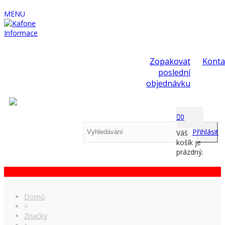
MENU
Informace
Zopakovat
Konta
poslední
objednávku
0
Přihlásit
Váš
košík je
prázdný.
Domů
>
Značky