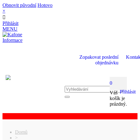
Obnovit původní
Hotovo
×
Přihlásit
MENU
Informace
Zopakovat poslední
Kontak
objednávku
0
Přihlásit
Váš
košík je
prázdný.
Domů
>