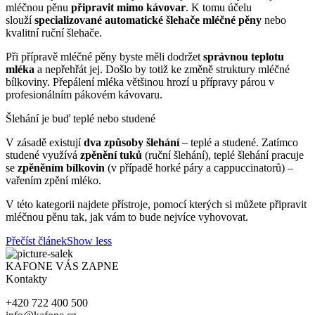
mléčnou pěnu
připravit mimo kávovar
. K tomu účelu
slouží
specializované automatické šlehače mléčné pěny
nebo
kvalitní ruční šlehače.
Při přípravě mléčné pěny byste měli dodržet
správnou teplotu
mléka
a nepřehřát jej. Došlo by totiž ke změně struktury mléčné
bílkoviny. Přepálení mléka většinou hrozí u přípravy párou v
profesionálním pákovém kávovaru.
Šlehání je buď teplé nebo studené
V zásadě existují
dva způsoby šlehání
– teplé a studené. Zatímco
studené využívá
zpěnění tuků
(ruční šlehání), teplé šlehání pracuje
se
zpěněním bílkovin
(v případě horké páry a cappuccinatorů) –
vařením zpění mléko.
V této kategorii najdete přístroje, pomocí kterých si můžete připravit
mléčnou pěnu tak, jak vám to bude nejvíce vyhovovat.
Přečíst článek
Show less
KAFONE VÁS ZAPNE
Kontakty
+420 722 400 500