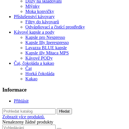
Dózy na skladování
Mlýnky
Moka konvičky
Příslušenství kávovary
Filtry do kávovarů
Odvápňovací a čistící prostředky
Kávové kapsle a pody
Kapsle pro Nespresso
Kapsle Illy Iperespresso
Lavazza BLUE kapsle
Kapsle illy Mitaca MPS
Kávové PODy
Čaj, čokoláda a kakao
Čaj
Horká čokoláda
Kakao
Informace
Přihlásit
Hledat
Zobrazit více produktů.
Nenalezeny žádné produkty