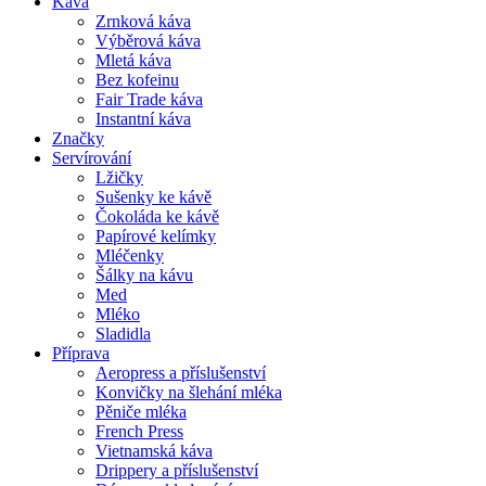
Káva
Zrnková káva
Výběrová káva
Mletá káva
Bez kofeinu
Fair Trade káva
Instantní káva
Značky
Servírování
Lžičky
Sušenky ke kávě
Čokoláda ke kávě
Papírové kelímky
Mléčenky
Šálky na kávu
Med
Mléko
Sladidla
Příprava
Aeropress a příslušenství
Konvičky na šlehání mléka
Pěniče mléka
French Press
Vietnamská káva
Drippery a příslušenství