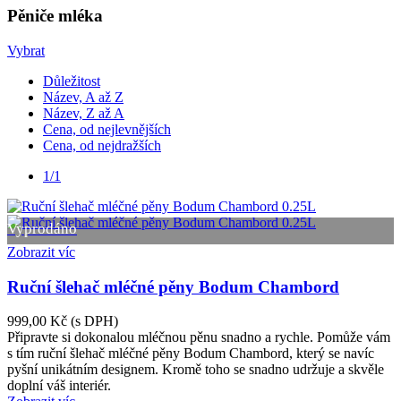
Pěniče mléka
Vybrat
Důležitost
Název, A až Z
Název, Z až A
Cena, od nejlevnějších
Cena, od nejdražších
1/1
Vyprodáno
Zobrazit víc
Ruční šlehač mléčné pěny Bodum Chambord
999,00 Kč
(s DPH)
Připravte si dokonalou mléčnou pěnu snadno a rychle. Pomůže vám
s tím ruční šlehač mléčné pěny Bodum Chambord, který se navíc
pyšní unikátním designem. Kromě toho se snadno udržuje a skvěle
doplní váš interiér.