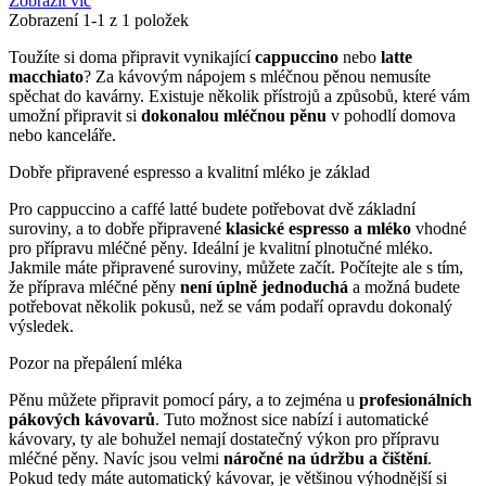
Zobrazit víc
Zobrazení
1
-1 z 1 položek
Toužíte si doma připravit vynikající
cappuccino
nebo
latte
macchiato
? Za kávovým nápojem s mléčnou pěnou nemusíte
spěchat do kavárny. Existuje několik přístrojů a způsobů, které vám
umožní připravit si
dokonalou mléčnou pěnu
v pohodlí domova
nebo kanceláře.
Dobře připravené espresso a kvalitní mléko je základ
Pro cappuccino a caffé latté budete potřebovat dvě základní
suroviny, a to dobře připravené
klasické espresso a mléko
vhodné
pro přípravu mléčné pěny. Ideální je kvalitní plnotučné mléko.
Jakmile máte připravené suroviny, můžete začít. Počítejte ale s tím,
že příprava mléčné pěny
není úplně jednoduchá
a možná budete
potřebovat několik pokusů, než se vám podaří opravdu dokonalý
výsledek.
Pozor na přepálení mléka
Pěnu můžete připravit pomocí páry, a to zejména u
profesionálních
pákových kávovarů
. Tuto možnost sice nabízí i automatické
kávovary, ty ale bohužel nemají dostatečný výkon pro přípravu
mléčné pěny. Navíc jsou velmi
náročné na údržbu a čištění
.
Pokud tedy máte automatický kávovar, je většinou výhodnější si