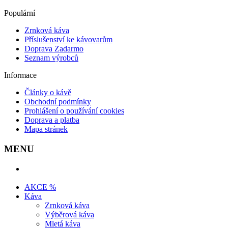
Populární
Zrnková káva
Příslušenství ke kávovarům
Doprava Zadarmo
Seznam výrobců
Informace
Články o kávě
Obchodní podmínky
Prohlášení o používání cookies
Doprava a platba
Mapa stránek
MENU
AKCE %
Káva
Zrnková káva
Výběrová káva
Mletá káva