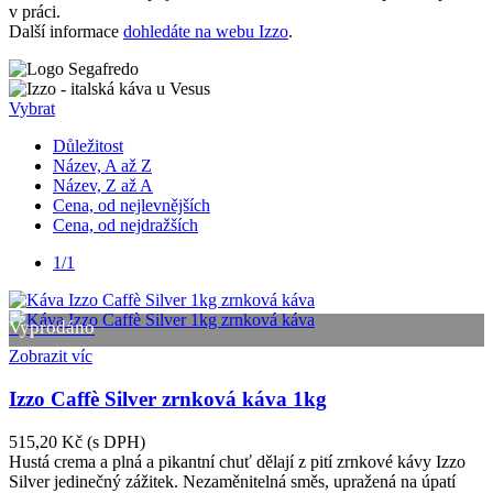
v práci.
Další informace
dohledáte na webu Izzo
.
Vybrat
Důležitost
Název, A až Z
Název, Z až A
Cena, od nejlevnějších
Cena, od nejdražších
1/1
Vyprodáno
Zobrazit víc
Izzo Caffè Silver zrnková káva 1kg
515,20 Kč
(s DPH)
Hustá crema a plná a pikantní chuť dělají z pití zrnkové kávy Izzo
Silver jedinečný zážitek. Nezaměnitelná směs, upražená na úpatí