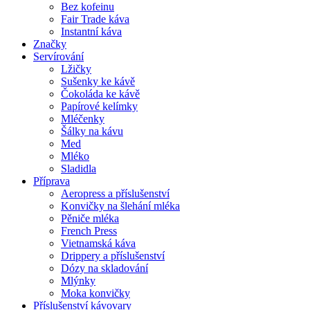
Bez kofeinu
Fair Trade káva
Instantní káva
Značky
Servírování
Lžičky
Sušenky ke kávě
Čokoláda ke kávě
Papírové kelímky
Mléčenky
Šálky na kávu
Med
Mléko
Sladidla
Příprava
Aeropress a příslušenství
Konvičky na šlehání mléka
Pěniče mléka
French Press
Vietnamská káva
Drippery a příslušenství
Dózy na skladování
Mlýnky
Moka konvičky
Příslušenství kávovary