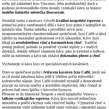
světu její zakladatel Izzo Vincenzo. Jeho podnikatelský duch a
podpora profesionálního týmu dostaly vynikající kávu za hranice
malého italského městečka Boscoreale
.
Neustálá touha a motivace vytvořit
kvalitní neapolské espresso
a
jedinečná práce zaměstnanců dělá z kávy Izzo jednu z nejlepších na
italském trhu. Široká nabídka a prvotřídní servis jsou
neopomenutelnými charakteristikami společnosti. Izzo Caffé si dává
záležet na maximální spokojenosti svých zákazníků. Kávy Izzo
lákají na
neodolatelnou vůni a harmonickou chuť
. Tradiční
postup pražení, pomalu za poměrně vysoké teploty a v malých
dávkách, dokáže některé vlastnosti kávy, jako je kyselost a hořkost,
snížit na minimum a káva tak získává
dokonalou plnost a chuť
.
Vychutnejte si kávu Izzo ve specializovaných kavárnách
Dnes se společnost pyšní i
řetězcem kaváren Izzo Caffé
, který má
za cíl dostat lahodnou kávu ještě k většímu počtu milovníků
kofeinového nápoje. Izzo Caffé rozhodně nezahálí a dennodenně
pracuje na rozvoji značky a neustálém zlepšování, díky čemuž se
právem řadí mezi špičku v kávovém byznysu.
Přeneste se do historické Neapole a okolí tajuplného Vesuvu s
šálkem vynikajícího espressa
. Káva Izzo navodí jedinečnou
atmosféru a potěší všechny vaše chuťové buňky. Výjimečná chuť a
neodolatelná vůně zpříjemní každé ranní vstávání i odpolední pauzu