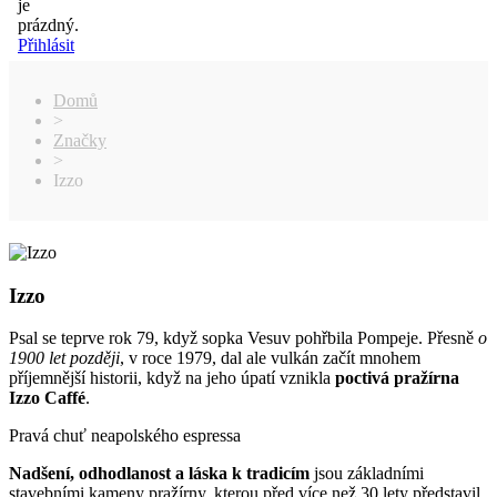
je
prázdný.
Přihlásit
Domů
>
Značky
>
Izzo
Izzo
Psal se teprve rok 79, když sopka Vesuv pohřbila Pompeje. Přesně
o
1900 let později
, v roce 1979, dal ale vulkán začít mnohem
příjemnější historii, když na jeho úpatí vznikla
poctivá pražírna
Izzo Caffé
.
Pravá chuť neapolského espressa
Nadšení, odhodlanost a láska k tradicím
jsou základními
stavebními kameny pražírny, kterou před více než 30 lety představil