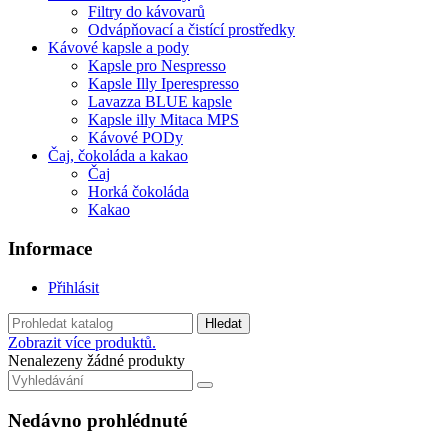
Filtry do kávovarů
Odvápňovací a čistící prostředky
Kávové kapsle a pody
Kapsle pro Nespresso
Kapsle Illy Iperespresso
Lavazza BLUE kapsle
Kapsle illy Mitaca MPS
Kávové PODy
Čaj, čokoláda a kakao
Čaj
Horká čokoláda
Kakao
Informace
Přihlásit
Hledat
Zobrazit více produktů.
Nenalezeny žádné produkty
Nedávno prohlédnuté