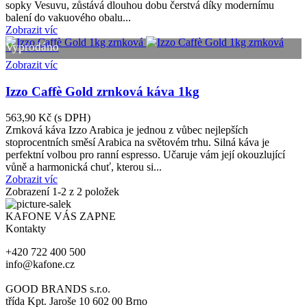
sopky Vesuvu, zůstává dlouhou dobu čerstvá díky modernímu
balení do vakuového obalu...
Zobrazit víc
Vyprodáno
Zobrazit víc
Izzo Caffè Gold zrnková káva 1kg
563,90 Kč
(s DPH)
Zrnková káva Izzo Arabica je jednou z vůbec nejlepších
stoprocentních směsí Arabica na světovém trhu. Silná káva je
perfektní volbou pro ranní espresso. Učaruje vám její okouzlující
vůně a harmonická chuť, kterou si...
Zobrazit víc
Zobrazení
1
-2 z 2 položek
KAFONE VÁS ZAPNE
Kontakty
+420 722 400 500
info@kafone.cz
GOOD BRANDS s.r.o.
třída Kpt. Jaroše 10 602 00 Brno