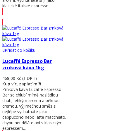
aroma. Vychutnáte si ji jako
klasické italské espresso...
Přidat do košíku
Přidat do košíku
Lucaffé Espresso Bar
zrnková káva 1kg
468,00 Kč
(s DPH)
Kup víc, zaplať míň
Zrnková káva Lucaffe Espresso
Bar se chlubí mírně nasládlou
chutí, lehkým aroma a pěknou
cremou. Výjimečnou směs si
nejlépe vychutnáte jako
cappuccino nebo latte macchiato,
chybu neuděláte ani s klasickým
espressem....