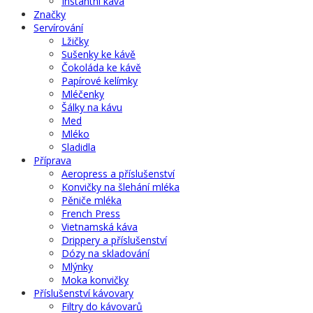
Instantní káva
Značky
Servírování
Lžičky
Sušenky ke kávě
Čokoláda ke kávě
Papírové kelímky
Mléčenky
Šálky na kávu
Med
Mléko
Sladidla
Příprava
Aeropress a příslušenství
Konvičky na šlehání mléka
Pěniče mléka
French Press
Vietnamská káva
Drippery a příslušenství
Dózy na skladování
Mlýnky
Moka konvičky
Příslušenství kávovary
Filtry do kávovarů