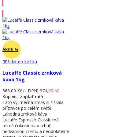
Přidat do košíku
AKCE %
Přidat do košíku
Lucaffé Classic zrnková
káva 1kg
568,00 Kč
(s DPH)
574,00 Kč
Kup víc, zaplať míň
Tato výjimečná směs si získala
příznivce po celém světě.
Lahodná zrnková káva
Lucaffe Espresso Classic má
mírně čokoládovou chuť,
hedvábnou cremu a neodolatelné