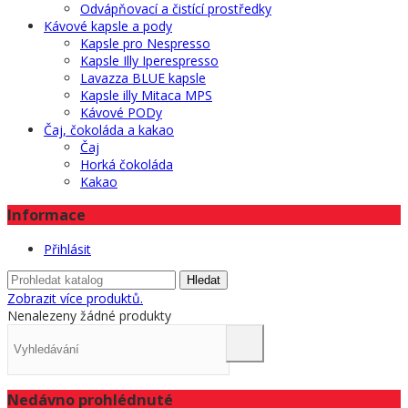
Odvápňovací a čistící prostředky
Kávové kapsle a pody
Kapsle pro Nespresso
Kapsle Illy Iperespresso
Lavazza BLUE kapsle
Kapsle illy Mitaca MPS
Kávové PODy
Čaj, čokoláda a kakao
Čaj
Horká čokoláda
Kakao
Informace
Přihlásit
Hledat
Zobrazit více produktů.
Nenalezeny žádné produkty
Nedávno prohlédnuté