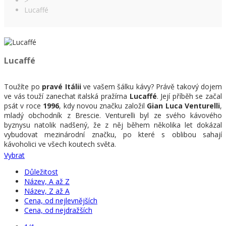
>
Lucaffé
Lucaffé
Toužíte po
pravé Itálii
ve vašem šálku kávy? Právě takový dojem
ve vás touží zanechat italská pražírna
Lucaffé
. Její příběh se začal
psát v roce
1996
, kdy novou značku založil
Gian Luca Venturelli
,
mladý obchodník z Brescie. Venturelli byl ze svého kávového
byznysu natolik nadšený, že z něj během několika let dokázal
vybudovat mezinárodní značku, po které s oblibou sahají
kávoholici ve všech koutech světa.
Vybrat
VÁŠEŇ KE KÁVĚ DĚLÁ Z LUCAFFÉ VÝJIMEČNÝ PRODUKT
Důležitost
Společnost Lucaffé si na přípravě výjimečné kávy dává výrazně
Název, A až Z
záležet. Sám Gian Luca Venturelli se stará o
výběr a zisk
Název, Z až A
kávových zrn
. Sám ochutnává vzorky, které se dostanou do
Cena, od nejlevnějších
společnosti, a často cestuje přímo na kávové plantáže a věnuje
Cena, od nejdražších
svůj čas jejich pracovníkům.