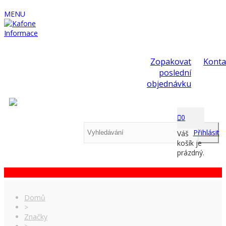
MENU
Informace
Zopakovat
Konta
poslední
objednávku
0
Přihlásit
Váš
košík je
prázdný.
Domů
>
Značky