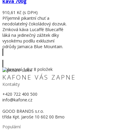
káva 700g
910,61 Kč
(s DPH)
Příjemně pikantní chuť a
neodolatelný čokoládový dozvuk.
Zrnková káva Lucaffé Bluecaffé
láká na jedinečný zážitek díky
vysokému podílu exkluzivní
odrůdy Jamaica Blue Mountain.
Zobrazit víc
Zobrazení
1
-8 z 8 položek
KAFONE VÁS ZAPNE
Kontakty
+420 722 400 500
info@kafone.cz
GOOD BRANDS s.r.o.
třída Kpt. Jaroše 10 602 00 Brno
Populární