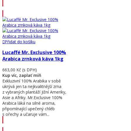
Přidat do košíku
Přidat do košíku
Lucaffé Mr. Exclusive 100%
Arabica zrnková káva 1kg
663,00 Kč
(s DPH)
Kup víc, zaplať míň
Exkluzivní 100% Arabika v sobě
ukrývá jen ta nejkvalitnější zrna
z vybraných plantáží Jižní Ameriky,
Asie a Afriky. Mr.Exclusive 100%
Arabica láká na silné aroma,
připomínající upečený chléb
s ořechy a učaruje vám...
Přidat do košíku