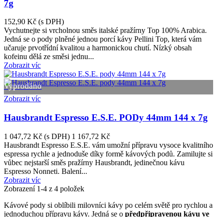
7g
152,90 Kč
(s DPH)
Vychutnejte si vrcholnou směs italské pražírny Top 100% Arabica.
Jedná se o pody plněné jednou porcí kávy Pellini Top, která vám
učaruje prvotřídní kvalitou a harmonickou chutí. Nízký obsah
kofeinu dělá ze směsi jednu...
Zobrazit víc
Vyprodáno
Zobrazit víc
Hausbrandt Espresso E.S.E. PODy 44mm 144 x 7g
1 047,72 Kč
(s DPH)
1 167,72 Kč
Hausbrandt Espresso E.S.E. vám umožní přípravu vysoce kvalitního
espressa rychle a jednoduše díky formě kávových podů. Zamilujte si
vůbec nejstarší směs pražírny Hausbrandt, jedinečnou kávu
Espresso Nonneti. Balení...
Zobrazit víc
Zobrazení
1
-4 z 4 položek
Kávové pody si oblíbili milovníci kávy po celém světě pro rychlou a
jednoduchou přípravu kávy. Jedná se o
předpřipravenou kávu ve