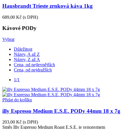
Hausbrandt Trieste zrnková káva 1kg
689,00 Kč
(s DPH)
Kávové PODy
Vybrat
Důležitost
Název, A až Z
Název, Z až A
Cena, od nejlevnějších
Cena, od nejdražších
1/1
Přidat do košíku
illy Espresso Medium E.S.E. PODy 44mm 18 x 7g
203,00 Kč
(s DPH)
Směs Illy Espresso Medium Roast E.S.E. je synonymem