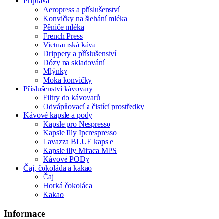
Příprava
Aeropress a příslušenství
Konvičky na šlehání mléka
Pěniče mléka
French Press
Vietnamská káva
Drippery a příslušenství
Dózy na skladování
Mlýnky
Moka konvičky
Příslušenství kávovary
Filtry do kávovarů
Odvápňovací a čistící prostředky
Kávové kapsle a pody
Kapsle pro Nespresso
Kapsle Illy Iperespresso
Lavazza BLUE kapsle
Kapsle illy Mitaca MPS
Kávové PODy
Čaj, čokoláda a kakao
Čaj
Horká čokoláda
Kakao
Informace