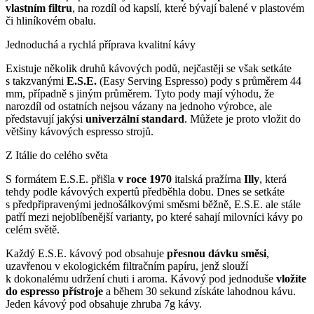
vlastním filtru
, na rozdíl od kapslí, které bývají balené v plastovém
či hliníkovém obalu.
Jednoduchá a rychlá příprava kvalitní kávy
Existuje několik druhů kávových podů, nejčastěji se však setkáte
s takzvanými
E.S.E.
(Easy Serving Espresso) pody s průměrem 44
mm, případně s jiným průměrem. Tyto pody mají výhodu, že
narozdíl od ostatních nejsou vázany na jednoho výrobce, ale
představují jakýsi
univerzální standard
. Můžete je proto vložit do
většiny kávových espresso strojů.
Z Itálie do celého světa
S formátem E.S.E. přišla
v roce 1970
italská pražírna
Illy
, která
tehdy podle kávových expertů předběhla dobu. Dnes se setkáte
s předpřipravenými jednošálkovými směsmi běžně, E.S.E. ale stále
patří mezi nejoblíbenější varianty, po které sahají milovníci kávy po
celém světě.
Každý E.S.E. kávový pod obsahuje
přesnou dávku směsi
,
uzavřenou v ekologickém filtračním papíru, jenž slouží
k dokonalému udržení chuti i aroma. Kávový pod jednoduše
vložíte
do espresso přístroje
a během 30 sekund získáte lahodnou kávu.
Jeden kávový pod obsahuje zhruba 7g kávy.