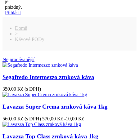
je
prázdný.
Přihlásit
Domů
>
Kávové PODy
Nejprodávanější
Segafredo Intermezzo zrnková káva
350,00 Kč
(s DPH)
Lavazza Super Crema zrnková káva 1kg
560,00 Kč
(s DPH)
570,00 Kč
-10,00 Kč
Lavazza Top Class zrnková káva 1kg