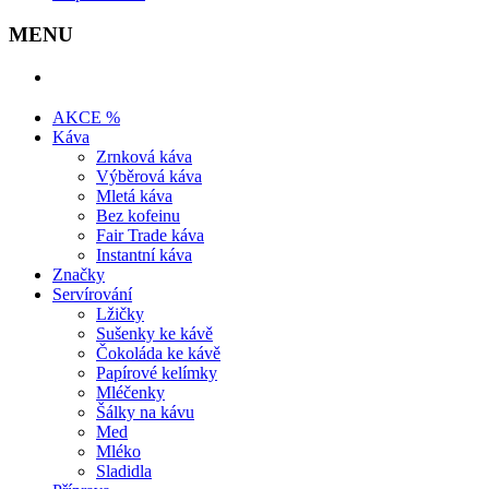
MENU
AKCE %
Káva
Zrnková káva
Výběrová káva
Mletá káva
Bez kofeinu
Fair Trade káva
Instantní káva
Značky
Servírování
Lžičky
Sušenky ke kávě
Čokoláda ke kávě
Papírové kelímky
Mléčenky
Šálky na kávu
Med
Mléko
Sladidla