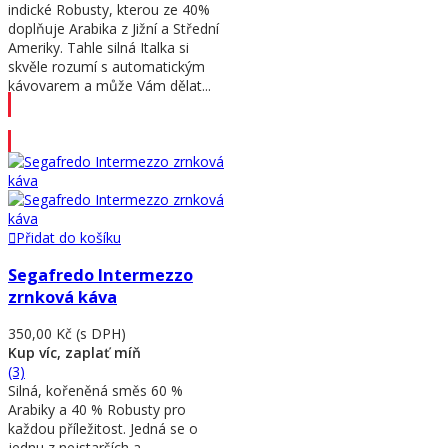
indické Robusty, kterou ze 40%
doplňuje Arabika z Jižní a Střední
Ameriky. Tahle silná Italka si
skvěle rozumí s automatickým
kávovarem a může Vám dělat...
Přidat do košíku
Přidat do košíku
Segafredo Intermezzo
zrnková káva
350,00 Kč
(s DPH)
Kup víc, zaplať míň
(3)
Silná, kořeněná směs 60 %
Arabiky a 40 % Robusty pro
každou příležitost. Jedná se o
jednu z nejstarších a