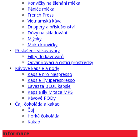
Konvičky na šlehání mléka
Pěniče mléka
French Press
Vietnamská káva
Drippery a příslušenství
Dózy na skladování
Mlýnky
Moka konvičky
Příslušenství kávovary
Filtry do kávovarů
Odvápňovací a čistící prostředky
Kávové kapsle a pody
Kapsle pro Nespresso
Kapsle Illy Iperespresso
Lavazza BLUE kapsle
Kapsle illy Mitaca MPS
Kávové PODy
Čaj, čokoláda a kakao
Čaj
Horká čokoláda
Kakao
Informace