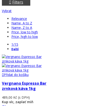
Filters
Vybrat
Relevance
Name, A to Z
Name, Z to A
Price, low to high
Price, high to low
1/15
Další
Přidat do košíku
Vergnano Espresso Bar
zrnková káva 1kg
489,00 Kč
(s DPH)
Kup víc, zaplať míň