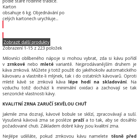
podle staré rodinné tradice.
Karton
obsahuje 6 kg. Objednávání po
celých kartonech urychluje...
Přidat do košíku
Zobrazit další produkty
Zobrazení
1
-15 z 223 položek
Milovníci oblíbeného nápoje si mohou vybrat, zda si kávu pořídí
v
zrnkové
nebo
mleté
variantě. Nejprodávanějším druhem je
káva zrnková. Můžete ji totiž použít do jakéhokoliv automatického
kávovaru a vlastníte-li mlýnek, tak i do ostatních kávovarů. Oproti
mleté kávě se zrnková káva
lépe hodí na skladování
. Na
vzduchu totiž dochází k minimální oxidaci a zachovají se tak
senzorické vlastnosti kávy.
KVALITNÍ ZRNA ZARUČÍ SKVĚLOU CHUŤ
Jakmile zrna dozrají, kávové bobule se sklízí, zpracovávají a suší.
Vysušená kávová zrna se posléze
praží
a to tak, aby se dosáhlo
požadované chuti. Základem dobré kávy jsou kvalitní zrna.
Nejlépe uděláte, pokud zrnkovou kávu namelete
těsně před