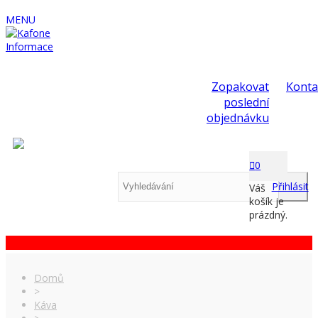
MENU
Informace
Zopakovat
Konta
poslední
objednávku
0
Přihlásit
Váš
košík je
prázdný.
Domů
>
Káva