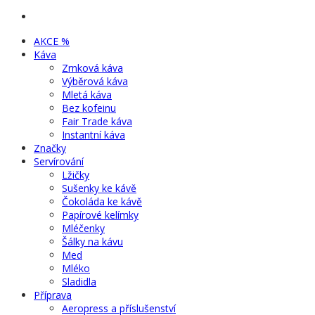
AKCE %
Káva
Zrnková káva
Výběrová káva
Mletá káva
Bez kofeinu
Fair Trade káva
Instantní káva
Značky
Servírování
Lžičky
Sušenky ke kávě
Čokoláda ke kávě
Papírové kelímky
Mléčenky
Šálky na kávu
Med
Mléko
Sladidla
Příprava
Aeropress a příslušenství