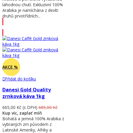
lahodnou chutí. Exkluzivní 100%
Arabika je namíchána z devíti
druhů prvotřídních...
Přidat do košíku
AKCE %
Přidat do košíku
Danesi Gold Quality
zrnková káva 1kg
665,00 Kč
(s DPH)
685,00 Kč
Kup víc, zaplať míň
Bohatá a jemná 100% Arabika z
vybraných zrn původem z
Latinské Ameriky, Afriky a