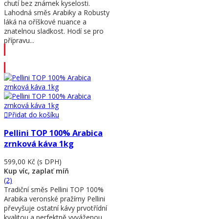
chutí bez známek kyselosti.
Lahodná směs Arabiky a Robusty
láká na oříškové nuance a
znatelnou sladkost. Hodí se pro
přípravu...
Přidat do košíku
Přidat do košíku
Pellini TOP 100% Arabica
zrnková káva 1kg
599,00 Kč
(s DPH)
Kup víc, zaplať míň
(2)
Tradiční směs Pellini TOP 100%
Arabika veronské pražírny Pellini
převyšuje ostatní kávy prvotřídní
kvalitou a perfektně vyváženou