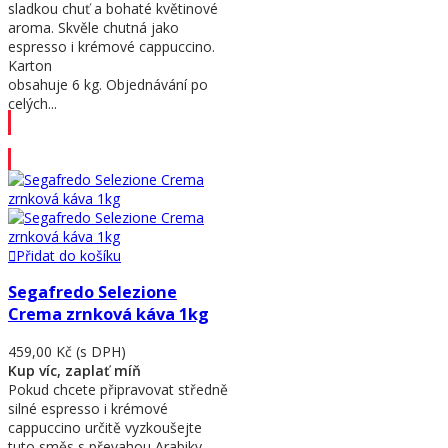
sladkou chuť a bohaté květinové
aroma. Skvěle chutná jako
espresso i krémové cappuccino.
Karton
obsahuje 6 kg. Objednávání po
celých...
Přidat do košíku
Přidat do košíku
Segafredo Selezione
Crema zrnková káva 1kg
459,00 Kč
(s DPH)
Kup víc, zaplať míň
Pokud chcete připravovat středně
silné espresso i krémové
cappuccino určitě vyzkoušejte
tuto směs s převahou Arabiky