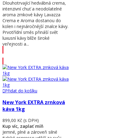
Dlouhotrvající hedvábná crema,
intenzivní chuť a neodolatelné
aroma zrnkové kávy Lavazza
Crema e Aroma dostanou do
kolen i nejnáročnější znalce kávy.
Prvotřídní směs přináší svět
luxusní kávy blíže široké
veřejnosti a...
Přidat do košíku
Přidat do košíku
New York EXTRA zrnková
káva 1kg
899,00 Kč
(s DPH)
Kup víc, zaplať míň
Jemné, plné a zároveň silné
italské espresso vděčí za svůj