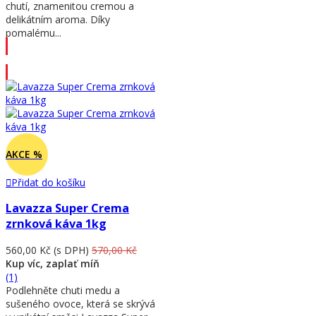
chutí, znamenitou cremou a
delikátním aroma. Díky
pomalému...
Přidat do košíku
AKCE %
Přidat do košíku
Lavazza Super Crema
zrnková káva 1kg
560,00 Kč
(s DPH)
570,00 Kč
Kup víc, zaplať míň
(1)
Podlehněte chuti medu a
sušeného ovoce, která se skrývá