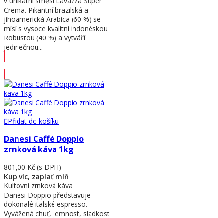
v unikátní směsi Lavazza Super
Crema. Pikantní brazilská a
jihoamerická Arabica (60 %) se
mísí s vysoce kvalitní indonéskou
Robustou (40 %) a vytváří
jedinečnou...
Přidat do košíku
Přidat do košíku
Danesi Caffé Doppio
zrnková káva 1kg
801,00 Kč
(s DPH)
Kup víc, zaplať míň
Kultovní zrnková káva
Danesi Doppio představuje
dokonalé italské espresso.
Vyvážená chuť, jemnost, sladkost