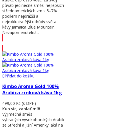
půvab jedinečné směsi nejlepších
středoamerických zrn s 5–7%
podílem nejdražší a
nejexkluzivnější odrůdy světa –
kávy Jamaica Blue Mountain.
Nezapomenutelná...
Přidat do košíku
Přidat do košíku
Kimbo Aroma Gold 100%
Arabica zrnková káva 1kg
499,00 Kč
(s DPH)
Kup víc, zaplať míň
Výjimečná směs
vybraných vysokohorských Arabik
ze Střední a Jižní Ameriky láká na