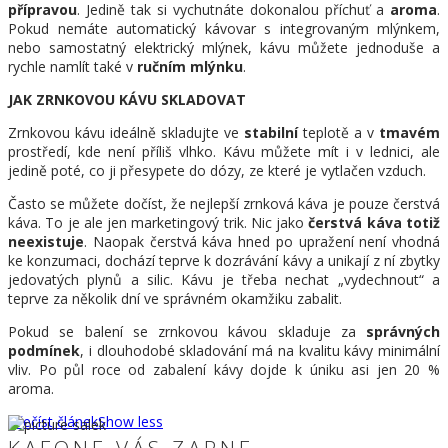
přípravou
. Jedině tak si vychutnáte dokonalou příchuť a
aroma
.
Pokud nemáte automatický kávovar s integrovaným mlýnkem,
nebo samostatný elektrický mlýnek, kávu můžete jednoduše a
rychle namlít také v
ručním mlýnku
.
JAK ZRNKOVOU KÁVU SKLADOVAT
Zrnkovou kávu ideálně skladujte ve
stabilní
teplotě a v
tmavém
prostředí, kde není příliš vlhko. Kávu můžete mít i v lednici, ale
jedině poté, co ji přesypete do dózy, ze které je vytlačen vzduch.
Často se můžete dočíst, že nejlepší zrnková káva je pouze čerstvá
káva. To je ale jen marketingový trik. Nic jako
čerstvá káva totiž
neexistuje
. Naopak čerstvá káva hned po upražení není vhodná
ke konzumaci, dochází teprve k dozrávání kávy a unikají z ní zbytky
jedovatých plynů a silic. Kávu je třeba nechat „vydechnout“ a
teprve za několik dní ve správném okamžiku zabalit.
Pokud se balení se zrnkovou kávou skladuje za
správných
podmínek
, i dlouhodobé skladování má na kvalitu kávy minimální
vliv. Po půl roce od zabalení kávy dojde k úniku asi jen 20 %
aroma.
Přečíst článek
Show less