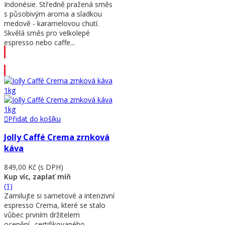
Indonésie. Středně pražená směs
s působivým aroma a sladkou
medově - karamelovou chutí.
Skvělá směs pro velkolepé
espresso nebo caffe...
Přidat do košíku
Přidat do košíku
Jolly Caffé Crema zrnková
káva
849,00 Kč
(s DPH)
Kup víc, zaplať míň
(1)
Zamilujte si sametové a intenzivní
espresso Crema, které se stalo
vůbec prvním držitelem
ocenění „certifikovaného