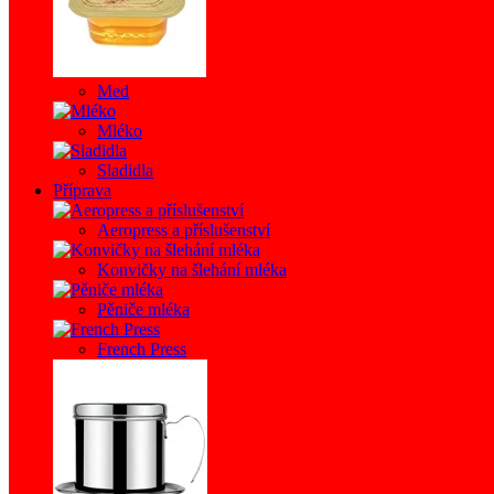
Med
Mléko
Sladidla
Příprava
Aeropress a příslušenství
Konvičky na šlehání mléka
Pěniče mléka
French Press