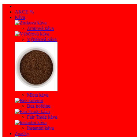
AKCE %
Káva
Zrnková káva
Výběrová káva
Mletá káva
Bez kofeinu
Fair Trade káva
Instantní káva
Značky