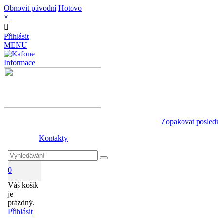
Obnovit původní
Hotovo
×
Přihlásit
MENU
Informace
Zopakovat posled
Kontakty
0
Váš košík
je
prázdný.
Přihlásit