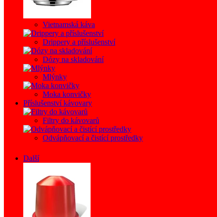
Vietnamská káva
Drippery a příslušenství
Dózy na skladování
Mlýnky
Moka konvičky
Příslušenství kávovary
Filtry do kávovarů
Odvápňovací a čistící prostředky
Další