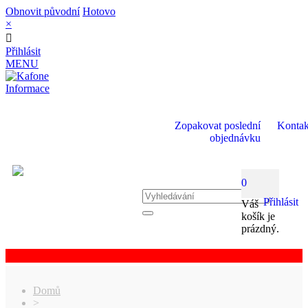
Obnovit původní
Hotovo
×
Přihlásit
MENU
Informace
Zopakovat poslední
Kontak
objednávku
0
Přihlásit
Váš
košík je
prázdný.
Domů
>