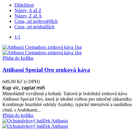
Důležitost
Název, A až Z
Název, Z až A
Cena, od nejlevnějších
Cena, od nejdražších
1/1
Přidat do košíku
Attibassi Special Oro zrnková káva
649,00 Kč
(s DPH)
Kup víc, zaplať míň
Mimořádně vyvážená a bohatá. Taková je boloňská zrnková káva
Attibassi Special Oro, která je ideální volbou pro náročné zákazníky.
Kombinuje brazilské odrůdy Arabiky, typické intenzivní a nasládlou
chutí, s Arabikami...
Přidat do košíku