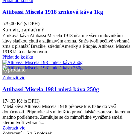
Přidat do košíku
Attibassi Miscela 1918 zrnková káva 1kg
579,00 Kč
(s DPH)
Kup víc, zaplať míň
Zrnková káva Attibassi Miscela 1918 učaruje všem milovníkům
kávy sladkou chutí a zajímavým aroma. Směs tvoří pečlivě vybraná
zrna z plantáží Brazílie, střední Ameriky a Etiopie. Attibassi Miscela
1918 láká na krémovou...
Přidat do košíku
Vyprodáno
Zobrazit víc
Attibassi Miscela 1981 mletá káva 250g
174,33 Kč
(s DPH)
Mletá káva Attibassi Miscela 1918 přenese kus Itálie do vaší
domácnosti. Připravíte si s ní totiž to pravé italské espresso, kterému
snadno podlehnete. Zamilujte se do mimořádně vyvážené směsi,
kterou tvoří vybraná...
Zobrazit víc
Zobrazení
1
-5 z 5 položek