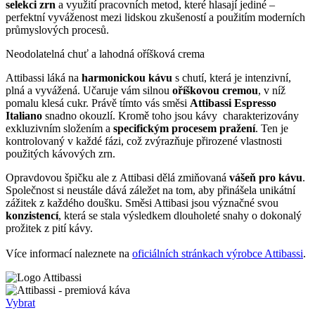
selekci zrn
a využití pracovních metod, které hlasají jediné –
perfektní vyváženost mezi lidskou zkušeností a použitím moderních
průmyslových procesů.
Neodolatelná chuť a lahodná oříšková crema
Attibassi láká na
harmonickou kávu
s chutí, která je intenzivní,
plná a vyvážená. Učaruje vám silnou
oříškovou cremou
, v níž
pomalu klesá cukr. Právě tímto vás směsi
Attibassi Espresso
Italiano
snadno okouzlí. Kromě toho jsou kávy charakterizovány
exkluzivním složením a
specifickým procesem pražení
. Ten je
kontrolovaný v každé fázi, což zvýrazňuje přirozené vlastnosti
použitých kávových zrn.
Opravdovou špičku ale z Attibasi dělá zmiňovaná
vášeň pro kávu
.
Společnost si neustále dává záležet na tom, aby přinášela unikátní
zážitek z každého doušku. Směsi Attibasi jsou význačné svou
konzistencí
, která se stala výsledkem dlouholeté snahy o dokonalý
prožitek z pití kávy.
Více informací naleznete na
oficiálních stránkach výrobce Attibassi
.
Vybrat