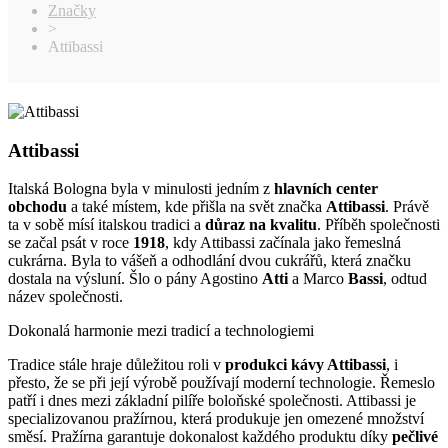
Značky
>
Attibassi
Attibassi
Italská Bologna byla v minulosti jedním z
hlavních center
obchodu
a také místem, kde přišla na svět značka
Attibassi
. Právě
ta v sobě mísí italskou tradici a
důraz na kvalitu
. Příběh společnosti
se začal psát v roce
1918
, kdy Attibassi začínala jako řemeslná
cukrárna. Byla to vášeň a odhodlání dvou cukrářů, která značku
dostala na výsluní. Šlo o pány Agostino
Atti
a Marco
Bassi
, odtud
název společnosti.
Dokonalá harmonie mezi tradicí a technologiemi
Tradice stále hraje důležitou roli v
produkci kávy Attibassi
, i
přesto, že se při její výrobě používají moderní technologie. Řemeslo
patří i dnes mezi základní pilíře boloňské společnosti. Attibassi je
specializovanou pražírnou, která produkuje jen omezené množství
směsí. Pražírna garantuje dokonalost každého produktu díky
pečlivé