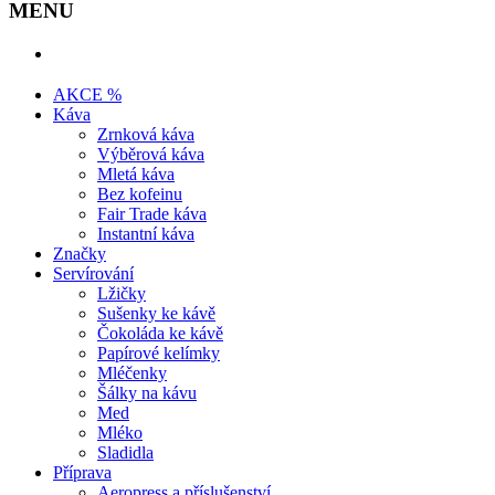
MENU
AKCE %
Káva
Zrnková káva
Výběrová káva
Mletá káva
Bez kofeinu
Fair Trade káva
Instantní káva
Značky
Servírování
Lžičky
Sušenky ke kávě
Čokoláda ke kávě
Papírové kelímky
Mléčenky
Šálky na kávu
Med
Mléko
Sladidla
Příprava
Aeropress a příslušenství