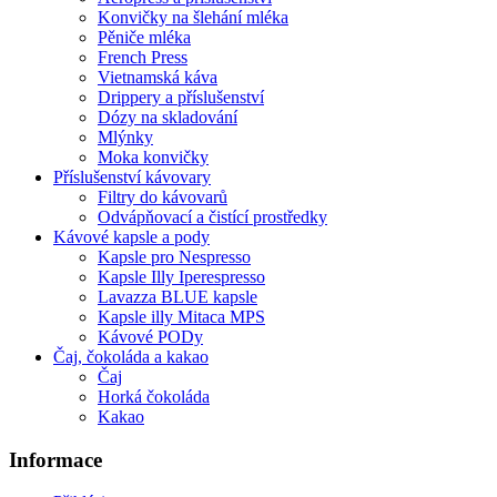
Konvičky na šlehání mléka
Pěniče mléka
French Press
Vietnamská káva
Drippery a příslušenství
Dózy na skladování
Mlýnky
Moka konvičky
Příslušenství kávovary
Filtry do kávovarů
Odvápňovací a čistící prostředky
Kávové kapsle a pody
Kapsle pro Nespresso
Kapsle Illy Iperespresso
Lavazza BLUE kapsle
Kapsle illy Mitaca MPS
Kávové PODy
Čaj, čokoláda a kakao
Čaj
Horká čokoláda
Kakao
Informace