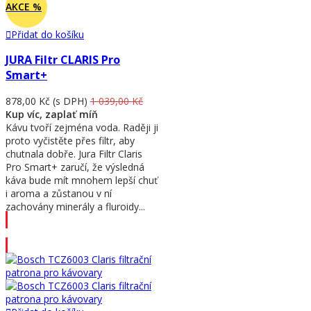
AKCE %
Přidat do košíku
JURA Filtr CLARIS Pro
Smart+
878,00 Kč
(s DPH)
1 039,00 Kč
Kup víc, zaplať míň
Kávu tvoří zejména voda. Raději ji
proto vyčistěte přes filtr, aby
chutnala dobře. Jura Filtr Claris
Pro Smart+ zaručí, že výsledná
káva bude mít mnohem lepší chuť
i aroma a zůstanou v ní
zachovány minerály a fluroidy...
Přidat do košíku