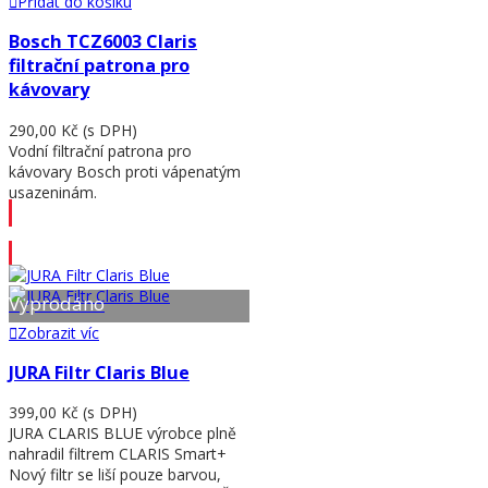
Přidat do košíku
Bosch TCZ6003 Claris
filtrační patrona pro
kávovary
290,00 Kč
(s DPH)
Vodní filtrační patrona pro
kávovary Bosch proti vápenatým
usazeninám.
Přidat do košíku
Vyprodáno
Zobrazit víc
JURA Filtr Claris Blue
399,00 Kč
(s DPH)
JURA CLARIS BLUE výrobce plně
nahradil filtrem CLARIS Smart+
Nový filtr se liší pouze barvou,