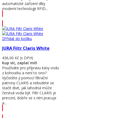
automatické zařízení díky
moderní technologii RFID...
Přidat do košíku
Přidat do košíku
JURA Filtr Claris White
436,00 Kč
(s DPH)
Kup víc, zaplať míň
Používáte pro přípravu kávy vodu
z kohoutku a není to ono?
Vyčistěte ji pomocí filtrační
patrony CLARIS a nebudete se
stačit divit, jak lahodná může
čerstvá voda být. Filtr CLARIS je
precizní, dobře se s ním pracuje
a...
Přidat do košíku