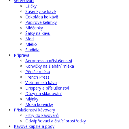
Servírování
Lžičky
Sušenky ke kávě
Čokoláda ke kávě
Papírové kelímky
Mléčenky
Šálky na kávu
Med
Mléko
Sladidla
Příprava
Aeropress a příslušenství
Konvičky na šlehání mléka
Pěniče mléka
French Press
Vietnamská káva
Drippery a příslušenství
Dózy na skladování
Mlýnky
Moka konvičky
Příslušenství kávovary
Filtry do kávovarů
Odvápňovací a čistící prostředky
Kávové kapsle a pody