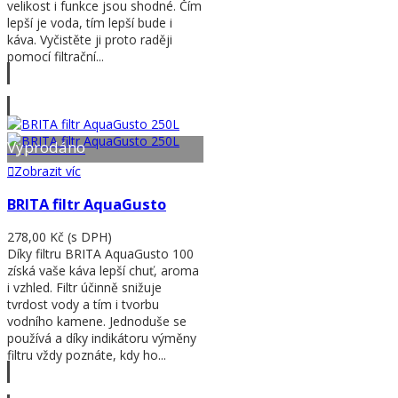
velikost i funkce jsou shodné. Čím
lepší je voda, tím lepší bude i
káva. Vyčistěte ji proto raději
pomocí filtrační...
Zobrazit víc
Vyprodáno
Zobrazit víc
BRITA filtr AquaGusto
278,00 Kč
(s DPH)
Díky filtru BRITA AquaGusto 100
získá vaše káva lepší chuť, aroma
i vzhled. Filtr účinně snižuje
tvrdost vody a tím i tvorbu
vodního kamene. Jednoduše se
používá a díky indikátoru výměny
filtru vždy poznáte, kdy ho...
Zobrazit víc