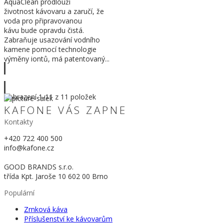
AquaClean prodlouží
životnost kávovaru a zaručí, že
voda pro připravovanou
kávu bude opravdu čistá.
Zabraňuje usazování vodního
kamene pomocí technologie
výměny iontů, má patentovaný...
Zobrazit víc
Zobrazení
1
-11 z 11 položek
KAFONE VÁS ZAPNE
Kontakty
+420 722 400 500
info@kafone.cz
GOOD BRANDS s.r.o.
třída Kpt. Jaroše 10 602 00 Brno
Populární
Zrnková káva
Příslušenství ke kávovarům