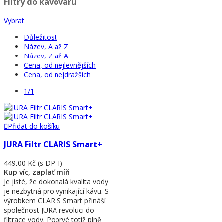
Filtry do kávovarů
Vybrat
Důležitost
Název, A až Z
Název, Z až A
Cena, od nejlevnějších
Cena, od nejdražších
1/1
Přidat do košíku
JURA Filtr CLARIS Smart+
449,00 Kč
(s DPH)
Kup víc, zaplať míň
Je jisté, že dokonalá kvalita vody
je nezbytná pro vynikající kávu. S
výrobkem CLARIS Smart přináší
společnost JURA revoluci do
filtrace vody. Poprvé totiž plně