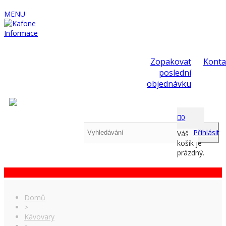
MENU
Informace
Zopakovat
Konta
poslední
objednávku
0
Přihlásit
Váš
košík je
prázdný.
Domů
>
Kávovary