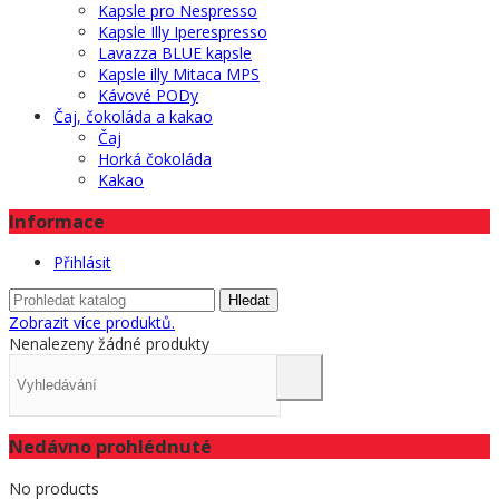
Kapsle pro Nespresso
Kapsle Illy Iperespresso
Lavazza BLUE kapsle
Kapsle illy Mitaca MPS
Kávové PODy
Čaj, čokoláda a kakao
Čaj
Horká čokoláda
Kakao
Informace
Přihlásit
Hledat
Zobrazit více produktů.
Nenalezeny žádné produkty
Nedávno prohlédnuté
No products