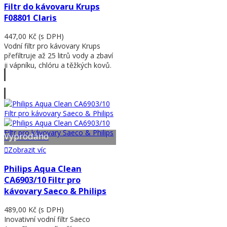
Filtr do kávovaru Krups
F08801 Claris
447,00 Kč
(s DPH)
Vodní filtr pro kávovary Krups
přefiltruje až 25 litrů vody a zbaví
ji vápníku, chlóru a těžkých kovů.
Zobrazit víc
Vyprodáno
Zobrazit víc
Philips Aqua Clean
CA6903/10 Filtr pro
kávovary Saeco & Philips
489,00 Kč
(s DPH)
Inovativní vodní filtr Saeco