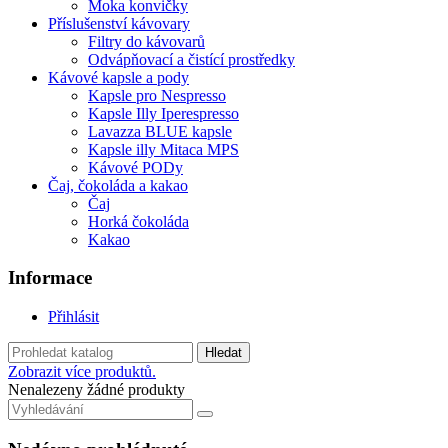
Moka konvičky
Příslušenství kávovary
Filtry do kávovarů
Odvápňovací a čistící prostředky
Kávové kapsle a pody
Kapsle pro Nespresso
Kapsle Illy Iperespresso
Lavazza BLUE kapsle
Kapsle illy Mitaca MPS
Kávové PODy
Čaj, čokoláda a kakao
Čaj
Horká čokoláda
Kakao
Informace
Přihlásit
Hledat
Zobrazit více produktů.
Nenalezeny žádné produkty