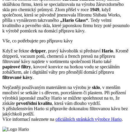
sklářskou firmu, která se specializovala na výrobu žáruvzdorného
skla pro chemický průmysl. Zlom přišel v roce
1949
, když
společnost, která se původně jmenovala Hiromu Shibata Works,
přišla s vynálezem takzvaného
„Hario Glass“
. Tedy velmi
kvalitního a pevného skla, které japonskou firmu brzy poté posunulo
k výrobě pomůcek na domácí přípravu kávy.
Vše, co potřebujete pro přípravu kávy
Když se řekne
dripper
, pravý kávoholik si představí
Hario
. Kromě
dripperů, vacuum potů, chemexů a french pressů na přípravu
filtrované kávy najdete v sortimentu společnosti Hario také
papírové filtry
, kovové konvice na horkou vodu se speciálním
zobáčkem, ale i digitální váhy pro přesnější domácí přípravu
filtrované kávy
.
Nejčastěji používaným materiálem na výrobu je
sklo
, v menším
množství se setkáte i s dřevem, porcelánem či plastem. Při pořízení
výrobků japonské značky Hario se můžete spolehnout na to, že
získáte
prvotřídní kvalitu
, která vám dlouho vydrží.
S příslušenstvím Hario si připravíte dokonalou filtrovanou kávu bez
jakýchkoli potíží.
Více informací naleznete na
oficiálních stránkách výrobce Hario
.