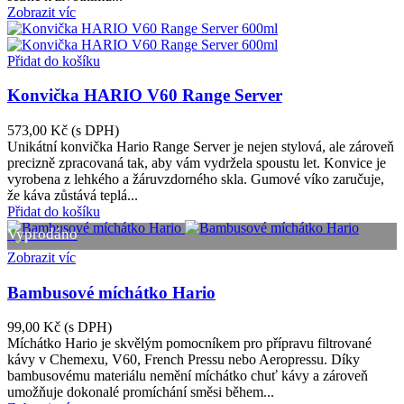
Zobrazit víc
Přidat do košíku
Konvička HARIO V60 Range Server
573,00 Kč
(s DPH)
Unikátní konvička Hario Range Server je nejen stylová, ale zároveň
precizně zpracovaná tak, aby vám vydržela spoustu let. Konvice je
vyrobena z lehkého a žáruvzdorného skla. Gumové víko zaručuje,
že káva zůstává teplá...
Přidat do košíku
Vyprodáno
Zobrazit víc
Bambusové míchátko Hario
99,00 Kč
(s DPH)
Míchátko Hario je skvělým pomocníkem pro přípravu filtrované
kávy v Chemexu, V60, French Pressu nebo Aeropressu. Díky
bambusovému materiálu nemění míchátko chuť kávy a zároveň
umožňuje dokonalé promíchání směsi během...