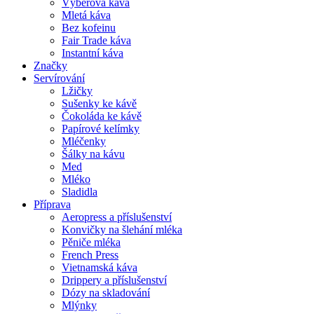
Výběrová káva
Mletá káva
Bez kofeinu
Fair Trade káva
Instantní káva
Značky
Servírování
Lžičky
Sušenky ke kávě
Čokoláda ke kávě
Papírové kelímky
Mléčenky
Šálky na kávu
Med
Mléko
Sladidla
Příprava
Aeropress a příslušenství
Konvičky na šlehání mléka
Pěniče mléka
French Press
Vietnamská káva
Drippery a příslušenství
Dózy na skladování
Mlýnky