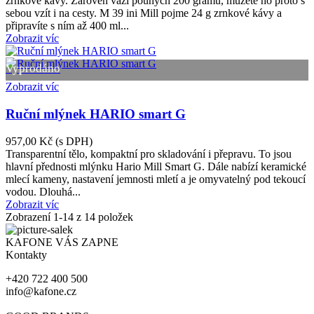
zrnkové kávy. Zároveň váží pouhých 200 gramů, můžete ho proto s
sebou vzít i na cesty. M 39 ini Mill pojme 24 g zrnkové kávy a
připravíte s ním až 400 ml...
Zobrazit víc
Vyprodáno
Zobrazit víc
Ruční mlýnek HARIO smart G
957,00 Kč
(s DPH)
Transparentní tělo, kompaktní pro skladování i přepravu. To jsou
hlavní přednosti mlýnku Hario Mill Smart G. Dále nabízí keramické
mlecí kameny, nastavení jemnosti mletí a je omyvatelný pod tekoucí
vodou. Dlouhá...
Zobrazit víc
Zobrazení
1
-14 z 14 položek
KAFONE VÁS ZAPNE
Kontakty
+420 722 400 500
info@kafone.cz