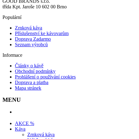
GOOD BRANDS s.r.o.
třída Kpt. Jaroše 10 602 00 Brno
Populární
Zrnková káva
Příslušenství ke kávovarům
Doprava Zadarmo
Seznam výrobců
Informace
Články o kávě
Obchodní podmínky
Prohlášení o používání cookies
Doprava a platba
Mapa stránek
MENU
AKCE %
Káva
Zrnková káva