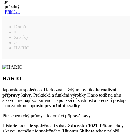
je
prázdný.
Přihlásit
Domů
>
Značky
>
HARIO
HARIO
Japonskou společnost Hario zná každý milovník
alternativní
přípravy kávy
. Praktické a funkční výrobky Hario totiž na trhu
s kávou nemají konkurenci. Japonská důslednost a precizní postup
jsou zárukou naprosto
prvotřídní kvality
.
Přes chemický průmysl k domácí přípravě kávy
Historie proslulé společnosti sahá
až do roku 1921
. Přitom tehdy
s kávou neměla nic společného.
Hiromu Shibata
tehdy založil