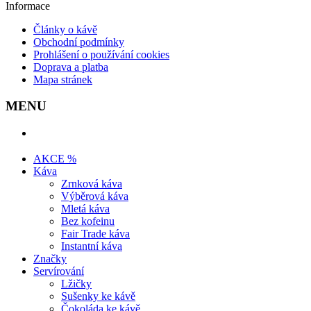
Informace
Články o kávě
Obchodní podmínky
Prohlášení o používání cookies
Doprava a platba
Mapa stránek
MENU
AKCE %
Káva
Zrnková káva
Výběrová káva
Mletá káva
Bez kofeinu
Fair Trade káva
Instantní káva
Značky
Servírování
Lžičky
Sušenky ke kávě
Čokoláda ke kávě