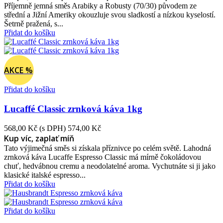
Příjemně jemná směs Arabiky a Robusty (70/30) původem ze
střední a Jižní Ameriky okouzluje svou sladkostí a nízkou kyselostí.
Šetrně pražená, s...
Přidat do košíku
AKCE %
Přidat do košíku
Lucaffé Classic zrnková káva 1kg
568,00 Kč
(s DPH)
574,00 Kč
Kup víc, zaplať míň
Tato výjimečná směs si získala příznivce po celém světě. Lahodná
zrnková káva Lucaffe Espresso Classic má mírně čokoládovou
chuť, hedvábnou cremu a neodolatelné aroma. Vychutnáte si ji jako
klasické italské espresso...
Přidat do košíku
Přidat do košíku