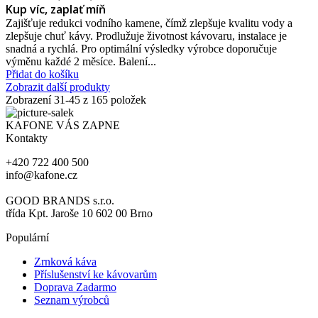
Kup víc, zaplať míň
Zajišťuje redukci vodního kamene, čímž zlepšuje kvalitu vody a
zlepšuje chuť kávy. Prodlužuje životnost kávovaru, instalace je
snadná a rychlá. Pro optimální výsledky výrobce doporučuje
výměnu každé 2 měsíce. Balení...
Přidat do košíku
Zobrazit další produkty
Zobrazení
31
-45 z 165 položek
KAFONE VÁS ZAPNE
Kontakty
+420 722 400 500
info@kafone.cz
GOOD BRANDS s.r.o.
třída Kpt. Jaroše 10 602 00 Brno
Populární
Zrnková káva
Příslušenství ke kávovarům
Doprava Zadarmo
Seznam výrobců