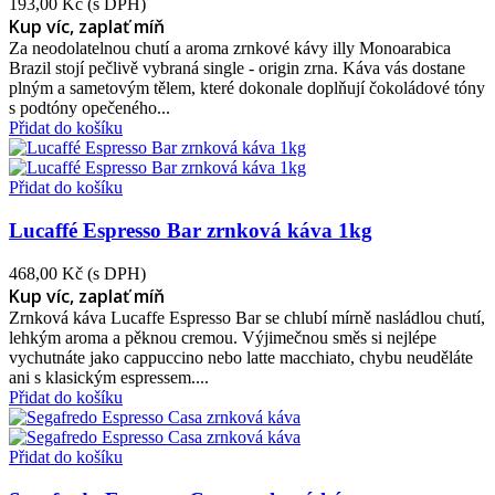
193,00 Kč
(s DPH)
Kup víc, zaplať míň
Za neodolatelnou chutí a aroma zrnkové kávy illy Monoarabica
Brazil stojí pečlivě vybraná single - origin zrna. Káva vás dostane
plným a sametovým tělem, které dokonale doplňují čokoládové tóny
s podtóny opečeného...
Přidat do košíku
Přidat do košíku
Lucaffé Espresso Bar zrnková káva 1kg
468,00 Kč
(s DPH)
Kup víc, zaplať míň
Zrnková káva Lucaffe Espresso Bar se chlubí mírně nasládlou chutí,
lehkým aroma a pěknou cremou. Výjimečnou směs si nejlépe
vychutnáte jako cappuccino nebo latte macchiato, chybu neuděláte
ani s klasickým espressem....
Přidat do košíku
Přidat do košíku