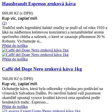
Hausbrandt Espresso zrnková káva
669,00 Kč
(s DPH)
Kup víc, zaplať míň
(2)
Tradiční směs legendární italské značky se praží už od roku 1910 a
láká na nádhernou krémovou konzistenci a nezaměnitelné aroma
opečeného chleba a sušenek, o které se zasazuje přítomnost 20 %
Robusty. Vychutnejte si...
Přidat do košíku
Přidat do košíku
Caffé del Doge Nero zrnková káva 1kg
560,00 Kč
(s DPH)
Kup víc, zaplať míň
Ochutnejte kávu, která byla odborníky vybrána pro podávání na
výstavách Salvadora Dalího. Po otevření balení vaši pozornost
okamžitě upoutají vysoce kvalitní kávová zrna upražená podle
benátských tradic. Espresso...
Přidat do košíku