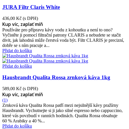
JURA Filtr Claris White
436,00 Kč
(s DPH)
Kup víc, zaplať míň
Používáte pro přípravu kávy vodu z kohoutku a není to ono?
Vyčistěte ji pomocí filtrační patrony CLARIS a nebudete se stačit
divit, jak lahodná může čerstvá voda být. Filtr CLARIS je precizní,
dobře se s ním pracuje a...
Přidat do košíku
Přidat do košíku
Hausbrandt Qualita Rossa zrnková káva 1kg
589,00 Kč
(s DPH)
Kup víc, zaplať míň
(1)
Zrnková káva Qualita Rossa patří mezi nejsilnější kávy pražírny
Hausbrandt. Vychutnejte si ji jako silné espresso nebo cappuccino,
které vás povzbudí v ranních hodinách. Qualita Rossa obsahuje
60 % Arabiky a 40 %...
Přidat do košíku