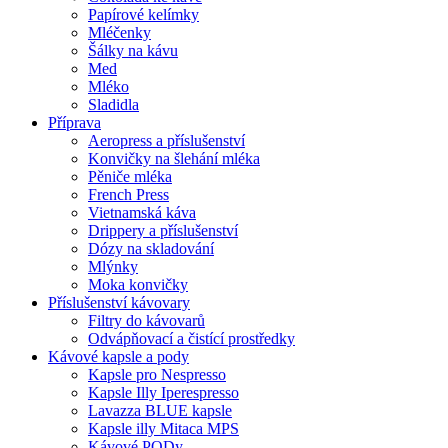
Papírové kelímky
Mléčenky
Šálky na kávu
Med
Mléko
Sladidla
Příprava
Aeropress a příslušenství
Konvičky na šlehání mléka
Pěniče mléka
French Press
Vietnamská káva
Drippery a příslušenství
Dózy na skladování
Mlýnky
Moka konvičky
Příslušenství kávovary
Filtry do kávovarů
Odvápňovací a čistící prostředky
Kávové kapsle a pody
Kapsle pro Nespresso
Kapsle Illy Iperespresso
Lavazza BLUE kapsle
Kapsle illy Mitaca MPS
Kávové PODy