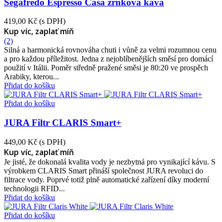
Segafredo Espresso Casa zrnková káva
419,00 Kč
(s DPH)
Kup víc, zaplať míň
(2)
Silná a harmonická rovnováha chuti i vůně za velmi rozumnou cenu
a pro každou příležitost. Jedna z nejoblíbenějších směsí pro domácí
použití v Itálii. Poměr středně pražené směsi je 80:20 ve prospěch
Arabiky, kterou...
Přidat do košíku
Přidat do košíku
JURA Filtr CLARIS Smart+
449,00 Kč
(s DPH)
Kup víc, zaplať míň
Je jisté, že dokonalá kvalita vody je nezbytná pro vynikající kávu. S
výrobkem CLARIS Smart přináší společnost JURA revoluci do
filtrace vody. Poprvé totiž plně automatické zařízení díky moderní
technologii RFID...
Přidat do košíku
Přidat do košíku