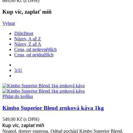
689,00 Kč
(s DPH)
Kup víc, zaplať míň
Vybrat
Důležitost
Název, A až Z
Název, Z až A
Cena, od nejlevnějších
Cena, od nejdražších
Předchozí
3/11
Další
Přidat do košíku
Kimbo Superior Blend zrnková káva 1kg
549,00 Kč
(s DPH)
Kup víc, zaplať míň
Neapol, domov espressa. Odtud pochází Kimbo Superior Blend.