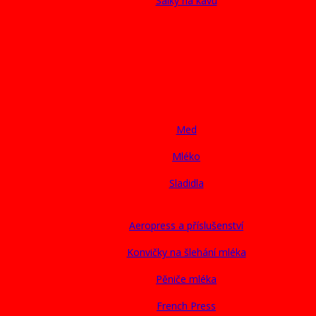
Šálky na kávu
Med
Mléko
Sladidla
Aeropress a příslušenství
Konvičky na šlehání mléka
Pěniče mléka
French Press