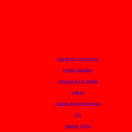
Kapsle pro Nespresso
Horká čokoláda
Lavazza BLUE kapsle
Kakao
Kapsle Illy Iperespresso
Čaj
Kávové PODy