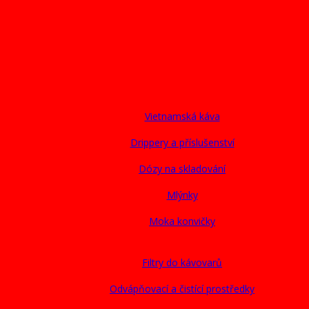
Vietnamská káva
Drippery a příslušenství
Dózy na skladování
Mlýnky
Moka konvičky
Filtry do kávovarů
Odvápňovací a čistící prostředky