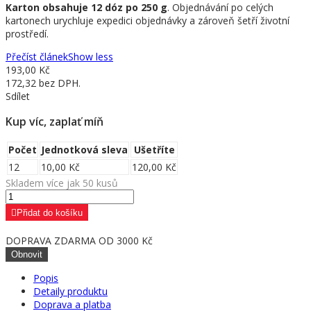
Karton obsahuje 12 dóz po 250 g
. Objednávání po celých
kartonech urychluje expedici objednávky a zároveň šetří životní
prostředí.
Přečíst článek
Show less
193,00 Kč
172,32 bez DPH.
Sdílet
Kup víc, zaplať míň
Počet
Jednotková sleva
Ušetříte
12
10,00 Kč
120,00 Kč
Skladem více jak 50 kusů
Přidat do košíku
DOPRAVA ZDARMA OD 3000 Kč
Popis
Detaily produktu
Doprava a platba