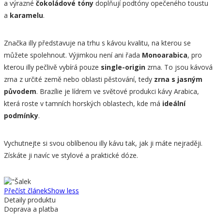
a výrazné
čokoládové tóny
doplňují podtóny opečeného toustu
a
karamelu
.
Značka illy představuje na trhu s kávou kvalitu, na kterou se
můžete spolehnout. Výjimkou není ani řada
Monoarabica
, pro
kterou illy pečlivě vybírá pouze
single-origin
zrna. To jsou kávová
zrna z určité země nebo oblasti pěstování, tedy
zrna s jasným
původem
. Brazílie je lídrem ve světové produkci kávy Arabica,
která roste v tamních horských oblastech, kde má
ideální
podmínky
.
Vychutnejte si svou oblíbenou illy kávu tak, jak ji máte nejraději.
Získáte ji navíc ve stylové a praktické dóze.
Přečíst článek
Show less
Detaily produktu
Doprava a platba