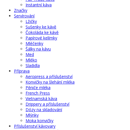
Instantní káva
Značky
Servírování
Lžičky
Sušenky ke kávě
Čokoláda ke kávě
Papírové kelímky
Mléčenky
Šálky na kávu
Med
Mléko
Sladidla
Příprava
Aeropress a příslušenství
Konvičky na šlehání mléka
Pěniče mléka
French Press
Vietnamská káva
Drippery a příslušenství
Dózy na skladování
Mlýnky
Moka konvičky
Příslušenství kávovary