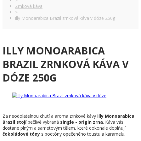
>
Zrnková káva
>
illy Monoarabica Brazil zrnková káva v dóze 250g
ILLY MONOARABICA
BRAZIL ZRNKOVÁ KÁVA V
DÓZE 250G
Za neodolatelnou chutí a aroma zrnkové kávy
illy Monoarabica
Brazil stojí
pečlivě vybraná
single - origin zrna
. Káva vás
dostane plným a sametovým tělem, které dokonale doplňují
čokoládové tóny
s podtóny opečeného toustu a karamelu.