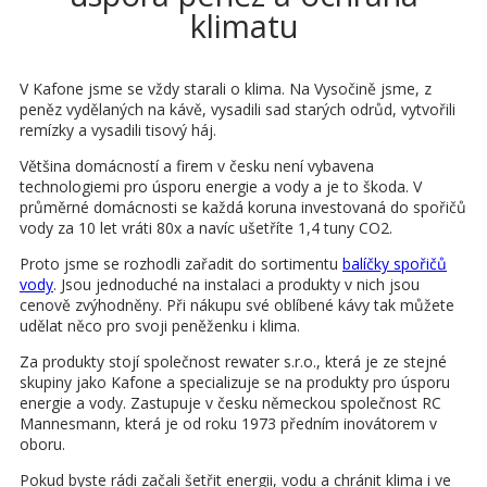
klimatu
V Kafone jsme se vždy starali o klima. Na Vysočině jsme, z
peněz vydělaných na kávě, vysadili sad starých odrůd, vytvořili
remízky a vysadili tisový háj.
Většina domácností a firem v česku není vybavena
technologiemi pro úsporu energie a vody a je to škoda. V
průměrné domácnosti se každá koruna investovaná do spořičů
vody za 10 let vráti 80x a navíc ušetříte 1,4 tuny CO2.
Proto jsme se rozhodli zařadit do sortimentu
balíčky spořičů
vody
. Jsou jednoduché na instalaci a produkty v nich jsou
cenově zvýhodněny. Při nákupu své oblíbené kávy tak můžete
udělat něco pro svoji peněženku i klima.
Za produkty stojí společnost rewater s.r.o., která je ze stejné
skupiny jako Kafone a specializuje se na produkty pro úsporu
energie a vody. Zastupuje v česku německou společnost RC
Mannesmann, která je od roku 1973 předním inovátorem v
oboru.
Pokud byste rádi začali šetřit energii, vodu a chránit klima i ve