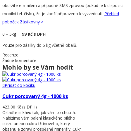
obdržíte e-mailem a případně SMS zprávou (pokud je k dispozici
mobilní tel. číslo), že je zboží připraveno k vyzvednutí.
Přehled
poboček Zásilkovny >
0
–
5kg
99 Kč s DPH
Pouze pro zásilky do 5 kg včetně obalů.
Recenze
Žádné komentáře
Mohlo by se Vám hodit
Přidat do košíku
Cukr porcovaný 4g - 1000 ks
423,00 Kč
(s DPH)
Oslaďte si kávu tak, jak vám to chutná.
Nabízíme vám balení klasického bílého
cukru anebo cukru třtinového, který
obsahuje zdraví prospěšné minerály. Cukr