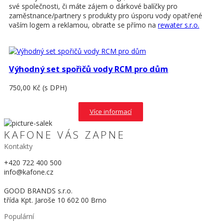
své společnosti, či máte zájem o dárkové balíčky pro
zaměstnance/partnery s produkty pro úsporu vody opatřené
vaším logem a reklamou, obraťte se přímo na
rewater s.r.o.
Výhodný set spořičů vody RCM pro dům
750,00 Kč
(s DPH)
Více informací
KAFONE VÁS ZAPNE
Kontakty
+420 722 400 500
info@kafone.cz
GOOD BRANDS s.r.o.
třída Kpt. Jaroše 10 602 00 Brno
Populární