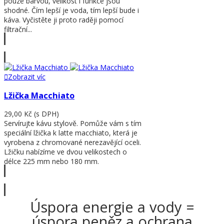
pouze barvou, velikost i funkce jsou
shodné. Čím lepší je voda, tím lepší bude i
káva. Vyčistěte ji proto raději pomocí
filtrační...
Zobrazit víc
Zobrazit víc
Lžička Macchiato
29,00 Kč
(s DPH)
Servírujte kávu stylově. Pomůže vám s tím
speciální lžička k latte macchiato, která je
vyrobena z chromované nerezavějící oceli.
Lžičku nabízíme ve dvou velikostech o
délce 225 mm nebo 180 mm.
Zobrazit víc
Úspora energie a vody =
úspora peněz a ochrana