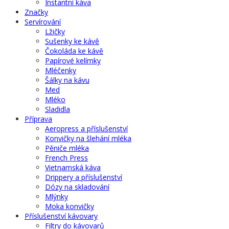
Instantní káva
Značky
Servírování
Lžičky
Sušenky ke kávě
Čokoláda ke kávě
Papírové kelímky
Mléčenky
Šálky na kávu
Med
Mléko
Sladidla
Příprava
Aeropress a příslušenství
Konvičky na šlehání mléka
Pěniče mléka
French Press
Vietnamská káva
Drippery a příslušenství
Dózy na skladování
Mlýnky
Moka konvičky
Příslušenství kávovary
Filtry do kávovarů