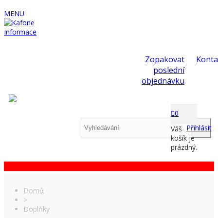
MENU
Informace
Zopakovat
Konta
poslední
objednávku
0
Přihlásit
Váš
košík je
prázdný.
Domů
>
Doplňky