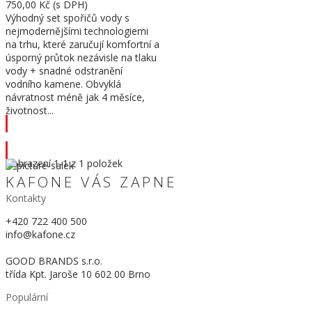
750,00 Kč
(s DPH)
Výhodný set spořičů vody s
nejmodernějšími technologiemi
na trhu, které zaručují komfortní a
úsporný průtok nezávisle na tlaku
vody + snadné odstranění
vodního kamene. Obvyklá
návratnost méně jak 4 měsíce,
životnost...
Přidat do košíku
Zobrazení
1
-1 z 1 položek
KAFONE VÁS ZAPNE
Kontakty
+420 722 400 500
info@kafone.cz
GOOD BRANDS s.r.o.
třída Kpt. Jaroše 10 602 00 Brno
Populární