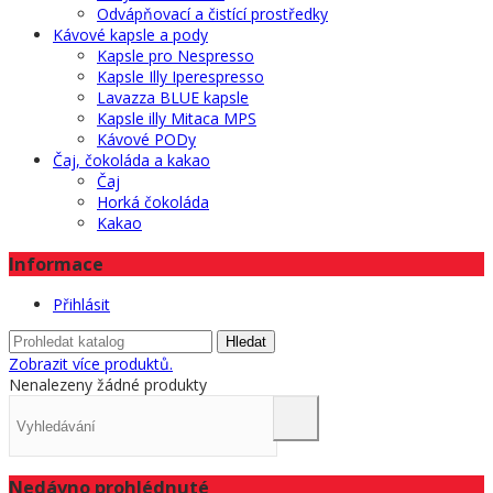
Odvápňovací a čistící prostředky
Kávové kapsle a pody
Kapsle pro Nespresso
Kapsle Illy Iperespresso
Lavazza BLUE kapsle
Kapsle illy Mitaca MPS
Kávové PODy
Čaj, čokoláda a kakao
Čaj
Horká čokoláda
Kakao
Informace
Přihlásit
Hledat
Zobrazit více produktů.
Nenalezeny žádné produkty
Nedávno prohlédnuté