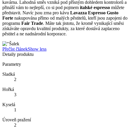
kavárna. Lahodná směs vzniká pod přísným dohledem kontrolorů a
přináší vám to nejlepší, co si pod pojmem
italské espresso
můžete
představit. Navíc jsou zrna pro kávu
Lavazza Espresso Gusto
Forte
nakupována přímo od malých pěstitelů, kteří jsou zapojeni do
programu
Fair Trade
. Máte tak jistotu, že kromě vynikající směsi
získáváte opravdu kvalitní produkty, za které dostává zaplaceno
pěstitel a ne nadnárodní korporace.
Přečíst článek
Show less
Detaily produktu
Parametry
Sladká
2
Hořká
3
Kyselá
1
Úroveň pražení
2