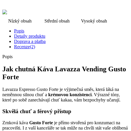
Nízký obsah
Střední obsah
Vysoký obsah
Popis
Detaily produktu
Doprava a platba
Recenze(2)
Popis
Jak chutná Káva Lavazza Vending Gusto
Forte
Lavazza Espresso Gusto Forte je výjimečná směs, která láká na
neměnnou silnou chuť a
krémovou konzistenci
. Výrazné tóny,
které po sobě zanechávají chuť kakaa, vám bezpochyby učarují.
Skvělá chuť a férový přístup
Zrnková káva
Gusto Forte
je přímo stvořená pro konzumaci na
pracovišti. I z vaší kanceláře se tak může na chvíli stát vaše oblíbená