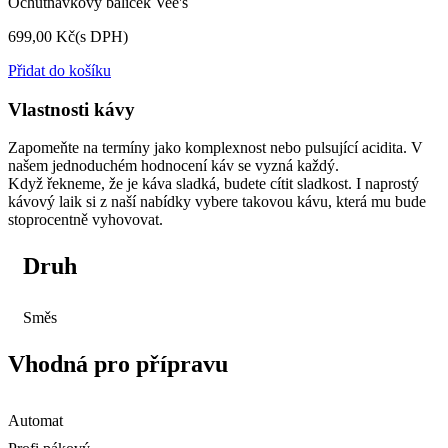
Ochutnávkový balíček Vee's
699,00 Kč
(s DPH)
Přidat do košíku
Vlastnosti kávy
Zapomeňte na termíny jako komplexnost nebo pulsující acidita. V
našem jednoduchém hodnocení káv se vyzná každý.
Když řekneme, že je káva sladká, budete cítit sladkost. I naprostý
kávový laik si z naší nabídky vybere takovou kávu, která mu bude
stoprocentně vyhovovat.
Druh
Směs
Vhodná pro přípravu
Automat