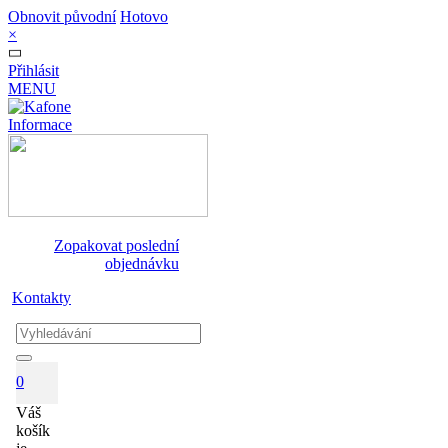
Obnovit původní
Hotovo
×
Přihlásit
MENU
Informace
Zopakovat poslední
objednávku
Kontakty
0
Váš
košík