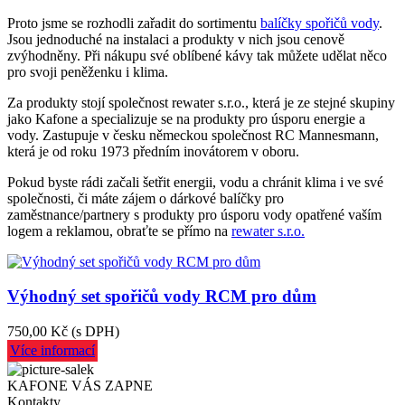
Proto jsme se rozhodli zařadit do sortimentu
balíčky spořičů vody
.
Jsou jednoduché na instalaci a produkty v nich jsou cenově
zvýhodněny. Při nákupu své oblíbené kávy tak můžete udělat něco
pro svoji peněženku i klima.
Za produkty stojí společnost rewater s.r.o., která je ze stejné skupiny
jako Kafone a specializuje se na produkty pro úsporu energie a
vody. Zastupuje v česku německou společnost RC Mannesmann,
která je od roku 1973 předním inovátorem v oboru.
Pokud byste rádi začali šetřit energii, vodu a chránit klima i ve své
společnosti, či máte zájem o dárkové balíčky pro
zaměstnance/partnery s produkty pro úsporu vody opatřené vaším
logem a reklamou, obraťte se přímo na
rewater s.r.o.
Výhodný set spořičů vody RCM pro dům
750,00 Kč
(s DPH)
Více informací
KAFONE VÁS ZAPNE
Kontakty