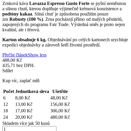
Zrnková káva
Lavazza Espresso Gusto Forte
se pyšní neměnnou
a silnou chutí, kterou doplňuje výjimečně krémová konzistence a
podtóny kakaa
. Silná chuť je způsobena použitím pouze
zrn
Robusty (
100 %)
. Zrna pocházejí přímo od malých pěstitelů,
zapojených do programu Fair Trade. Výsledná směs je proto nejen
kvalitní, ale i férová.
Karton obsahuje 6 kg.
Objednávání po celých kartonech urychluje
expedici objednávky a zároveň šetří životní prostředí.
Přečíst článek
Show less
488,00 Kč
435,71 bez DPH.
Sdílet
Kup víc, zaplať míň
Počet
Jednotková sleva
Ušetříte
6
8,00 Kč
48,00 Kč
12
13,00 Kč
156,00 Kč
18
17,00 Kč
306,00 Kč
24
20,00 Kč
480,00 Kč
Skladem více jak 50 kusů