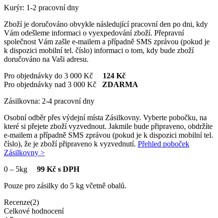
Kurýr: 1-2 pracovní dny
Zboží je doručováno obvykle následující pracovní den po dni, kdy
Vám odešleme informaci o vyexpedování zboží. Přepravní
společnost Vám zašle e-mailem a případně SMS zprávou (pokud je
k dispozici mobilní tel. číslo) informaci o tom, kdy bude zboží
doručováno na Vaši adresu.
Pro objednávky do 3 000 Kč
124 Kč
Pro objednávky nad 3 000 Kč
ZDARMA
Zásilkovna: 2-4 pracovní dny
Osobní odběr přes výdejní místa Zásilkovny. Vyberte pobočku, na
které si přejete zboží vyzvednout. Jakmile bude připraveno, obdržíte
e-mailem a případně SMS zprávou (pokud je k dispozici mobilní tel.
číslo), že je zboží připraveno k vyzvednutí.
Přehled poboček
Zásilkovny >
0
–
5kg
99 Kč s DPH
Pouze pro zásilky do 5 kg včetně obalů.
Recenze(2)
Celkové hodnocení