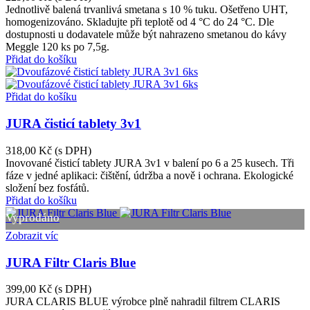
Jednotlivě balená trvanlivá smetana s 10 % tuku. Ošetřeno UHT,
homogenizováno. Skladujte při teplotě od 4 °C do 24 °C. Dle
dostupnosti u dodavatele může být nahrazeno smetanou do kávy
Meggle 120 ks po 7,5g.
Přidat do košíku
Přidat do košíku
JURA čisticí tablety 3v1
318,00 Kč
(s DPH)
Inovované čisticí tablety JURA 3v1 v balení po 6 a 25 kusech. Tři
fáze v jedné aplikaci: čištění, údržba a nově i ochrana. Ekologické
složení bez fosfátů.
Přidat do košíku
Vyprodáno
Zobrazit víc
JURA Filtr Claris Blue
399,00 Kč
(s DPH)
JURA CLARIS BLUE výrobce plně nahradil filtrem CLARIS