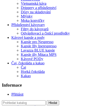
Vietnamská káva
Drippery a příslušenství
Dózy na skladování
Mlýnky
Moka konvičky
Příslušenství kávovary
Filtry do kávovarů
Odvápňovací a čistící prostředky
Kávové kapsle a pody
Kapsle pro Nespresso
Kapsle Illy Iperespresso
Lavazza BLUE kapsle
Kapsle illy Mitaca MPS
Kávové PODy
Čaj, čokoláda a kakao
Čaj
Horká čokoláda
Kakao
Informace
Přihlásit
Hledat