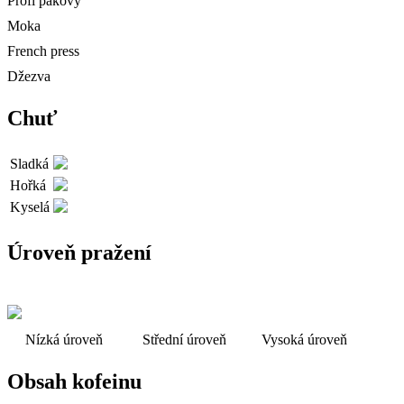
Profi pákový
Moka
French press
Džezva
Chuť
Sladká
Hořká
Kyselá
Úroveň pražení
Nízká úroveň
Střední úroveň
Vysoká úroveň
Obsah kofeinu