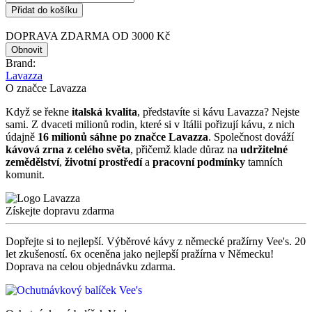
Přidat do košíku
DOPRAVA ZDARMA OD 3000 Kč
Brand:
Lavazza
O značce Lavazza
Když se řekne
italská kvalita
, představíte si kávu Lavazza? Nejste
sami. Z dvaceti milionů rodin, které si v Itálii pořizují kávu, z nich
údajně
16 milionů sáhne po značce Lavazza
. Společnost dováží
kávová zrna z celého světa
, přičemž klade důraz na
udržitelné
zemědělství
,
životní prostředí
a
pracovní podmínky
tamních
komunit.
Získejte dopravu zdarma
Dopřejte si to nejlepší. Výběrové kávy z německé pražírny Vee's. 20
let zkušeností. 6x oceněna jako nejlepší pražírna v Německu!
Doprava na celou objednávku zdarma.