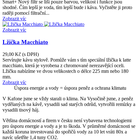
Smart+ Nový filtr se liší pouze barvou, velikost i funkce jsou
shodné. Čím lepší je voda, tím lepší bude i káva. Vyčistěte ji proto
raději pomocí filtrační...
Zobrazit víc
Zobrazit víc
Lžička Macchiato
29,00 Kč
(s DPH)
Servírujte kávu stylově. Pomůže vám s tím speciální lžička k latte
macchiato, která je vyrobena z chromované nerezavějící oceli.
Lžičku nabízíme ve dvou velikostech o délce 225 mm nebo 180
mm.
Zobrazit víc
Úspora energie a vody = úspora peněz a ochrana klimatu
V Kafone jsme se vždy starali o klima. Na Vysočině jsme, z peněz
vydělaných na kávě, vysadili sad starých odrůd, vytvořili remízky a
vysadili tisový háj.
Většina domácností a firem v česku není vybavena technologiemi
pro úsporu energie a vody a je to škoda. V průměrné domácnosti se
každá koruna investovaná do spořičů vody za 10 let vráti 80x a
navíc ušetříte 1,4 tuny CO2.