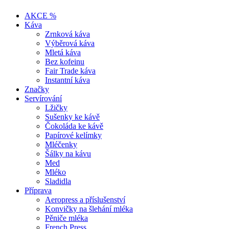
AKCE %
Káva
Zrnková káva
Výběrová káva
Mletá káva
Bez kofeinu
Fair Trade káva
Instantní káva
Značky
Servírování
Lžičky
Sušenky ke kávě
Čokoláda ke kávě
Papírové kelímky
Mléčenky
Šálky na kávu
Med
Mléko
Sladidla
Příprava
Aeropress a příslušenství
Konvičky na šlehání mléka
Pěniče mléka
French Press