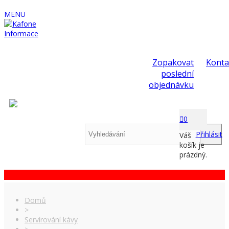
MENU
Informace
Zopakovat
Konta
poslední
objednávku
0
Přihlásit
Váš
košík je
prázdný.
Domů
>
Servírování kávy