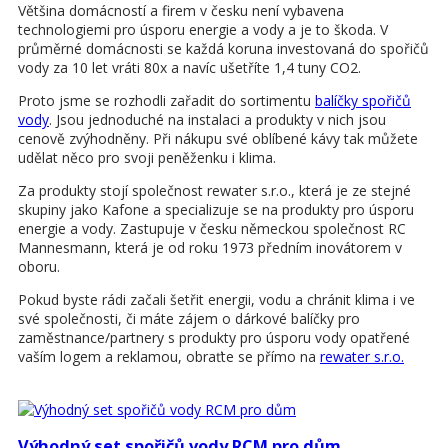
Většina domácností a firem v česku není vybavena
technologiemi pro úsporu energie a vody a je to škoda. V
průměrné domácnosti se každá koruna investovaná do spořičů
vody za 10 let vráti 80x a navíc ušetříte 1,4 tuny CO2.
Proto jsme se rozhodli zařadit do sortimentu
balíčky spořičů
vody
. Jsou jednoduché na instalaci a produkty v nich jsou
cenově zvýhodněny. Při nákupu své oblíbené kávy tak můžete
udělat něco pro svoji peněženku i klima.
Za produkty stojí společnost rewater s.r.o., která je ze stejné
skupiny jako Kafone a specializuje se na produkty pro úsporu
energie a vody. Zastupuje v česku německou společnost RC
Mannesmann, která je od roku 1973 předním inovátorem v
oboru.
Pokud byste rádi začali šetřit energii, vodu a chránit klima i ve
své společnosti, či máte zájem o dárkové balíčky pro
zaměstnance/partnery s produkty pro úsporu vody opatřené
vaším logem a reklamou, obraťte se přímo na
rewater s.r.o.
Výhodný set spořičů vody RCM pro dům