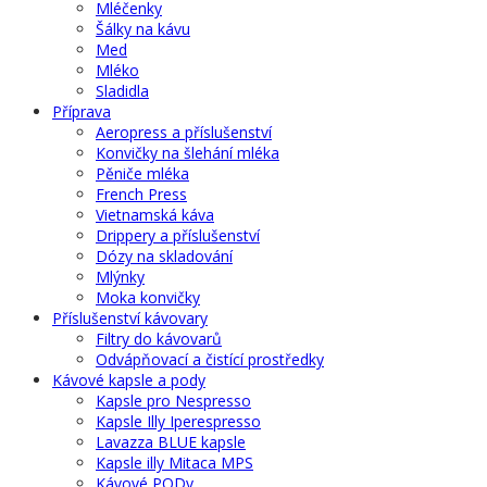
Mléčenky
Šálky na kávu
Med
Mléko
Sladidla
Příprava
Aeropress a příslušenství
Konvičky na šlehání mléka
Pěniče mléka
French Press
Vietnamská káva
Drippery a příslušenství
Dózy na skladování
Mlýnky
Moka konvičky
Příslušenství kávovary
Filtry do kávovarů
Odvápňovací a čistící prostředky
Kávové kapsle a pody
Kapsle pro Nespresso
Kapsle Illy Iperespresso
Lavazza BLUE kapsle
Kapsle illy Mitaca MPS
Kávové PODy