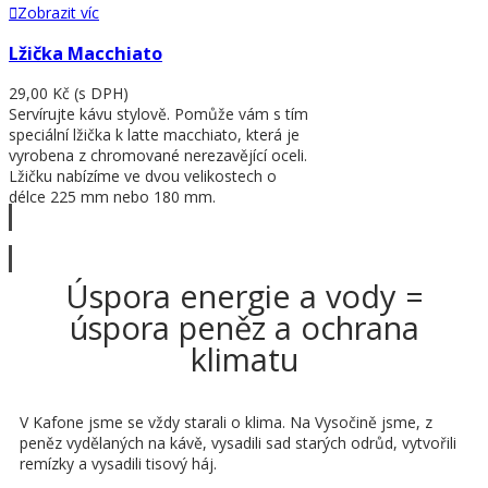
Zobrazit víc
Lžička Macchiato
29,00 Kč
(s DPH)
Servírujte kávu stylově. Pomůže vám s tím
speciální lžička k latte macchiato, která je
vyrobena z chromované nerezavějící oceli.
Lžičku nabízíme ve dvou velikostech o
délce 225 mm nebo 180 mm.
Zobrazit víc
Úspora energie a vody =
úspora peněz a ochrana
klimatu
V Kafone jsme se vždy starali o klima. Na Vysočině jsme, z
peněz vydělaných na kávě, vysadili sad starých odrůd, vytvořili
remízky a vysadili tisový háj.