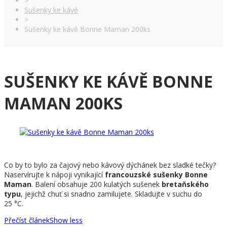
>
Sušenky ke kávě
>
Sušenky ke kávě Bonne Maman 200ks
SUŠENKY KE KÁVĚ BONNE
MAMAN 200KS
Co by to bylo za čajový nebo kávový dýchánek bez sladké tečky?
Naservírujte k nápoji vynikající
francouzské sušenky Bonne
Maman
. Balení obsahuje 200 kulatých sušenek
bretaňského
typu
, jejichž chuť si snadno zamilujete. Skladujte v suchu do
25 °C.
Přečíst článek
Show less