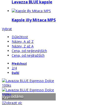
Lavazza BLUE kapsle
Kapsle illy Mitaca MPS
Vybrat
Důležitost
Název, A až Z
Název, Z až A
Cena, od nejlevnějších
Cena, od nejdražších
Předchozí
2/4
Další
Vyprodáno
Zobrazit víc