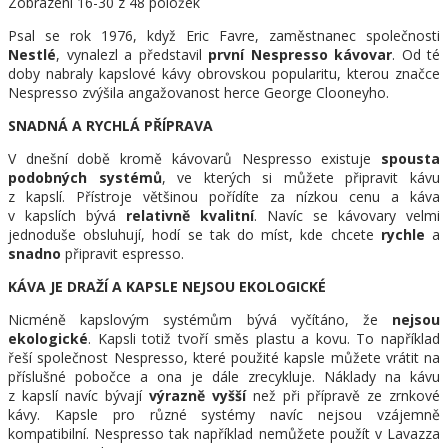
Zobrazení
16
-30 z 48 položek
Psal se rok 1976, když Eric Favre, zaměstnanec společnosti
Nestlé
, vynalezl a představil
první Nespresso kávovar
. Od té
doby nabraly kapslové kávy obrovskou popularitu, kterou značce
Nespresso zvýšila angažovanost herce George Clooneyho.
SNADNÁ A RYCHLÁ PŘÍPRAVA
V dnešní době kromě kávovarů Nespresso existuje
spousta
podobných systémů
, ve kterých si můžete připravit kávu
z kapslí. Přístroje většinou pořídíte za nízkou cenu a káva
v kapslích bývá
relativně kvalitní
. Navíc se kávovary velmi
jednoduše obsluhují, hodí se tak do míst, kde chcete
rychle
a
snadno
připravit espresso.
KÁVA JE DRAŽÍ A KAPSLE NEJSOU EKOLOGICKÉ
Nicméně kapslovým systémům bývá vyčítáno, že
nejsou
ekologické
. Kapsli totiž tvoří směs plastu a kovu. To například
řeší společnost Nespresso, které použité kapsle můžete vrátit na
příslušné pobočce a ona je dále zrecykluje. Náklady na kávu
z kapslí navíc bývají
výrazně vyšší
než při přípravě ze zrnkové
kávy. Kapsle pro různé systémy navíc nejsou vzájemně
kompatibilní. Nespresso tak například nemůžete použít v Lavazza