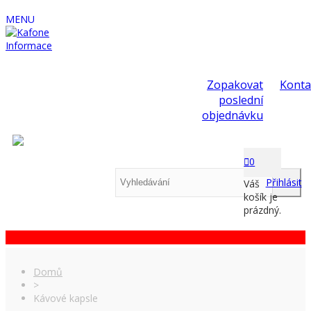
MENU
Informace
Zopakovat
Konta
poslední
objednávku
0
Přihlásit
Váš
košík je
prázdný.
Domů
>
Kávové kapsle