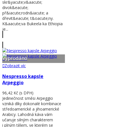
skr&yacute;v&aacute;
divok&eacute;
př&iacute;rodn&iacute; a
dřevit&eacute; t&oacute;ny.
K&aacute;va Bukeela ka Ethiopia
je...
Zobrazit víc
Vyprodáno
Zobrazit víc
Nespresso kapsle
Arpeggio
96,42 Kč
(s DPH)
Jedinečnost směsi Arpeggio
vzniká díky dokonalé kombinace
středoamerické a jihoamerické
Arabicy. Lahodná káva vám
učaruje silným charakterem
i plným tělem, ve kterém se