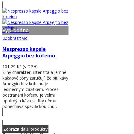
Vyprodáno
Zobrazit víc
Nespresso kapsle
Arpeggio bez kofeinu
101,29 Kč
(s DPH)
Silný charakter, intenzita a jemné
kakaové tóny zaručují, že pití kávy
Arpeggio bez kofeinu je
jedinečným zážitkem. Proces
odstranění kofeinu je velmi
opatrný a káva si díky němu
ponechává specifickou chuť.
Zobrazit víc
Zobrazit další produkty