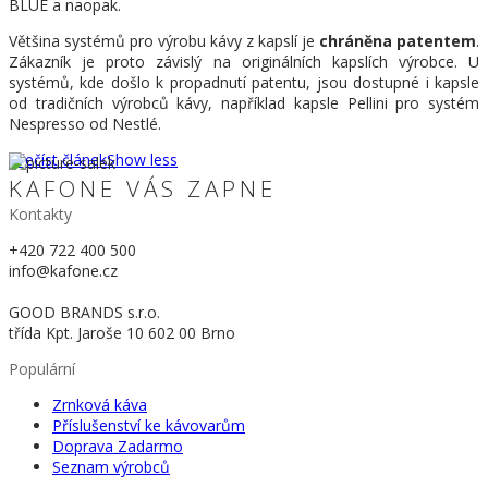
BLUE a naopak.
Většina systémů pro výrobu kávy z kapslí je
chráněna patentem
.
Zákazník je proto závislý na originálních kapslích výrobce. U
systémů, kde došlo k propadnutí patentu, jsou dostupné i kapsle
od tradičních výrobců kávy, například kapsle Pellini pro systém
Nespresso od Nestlé.
Přečíst článek
Show less
KAFONE VÁS ZAPNE
Kontakty
+420 722 400 500
info@kafone.cz
GOOD BRANDS s.r.o.
třída Kpt. Jaroše 10 602 00 Brno
Populární
Zrnková káva
Příslušenství ke kávovarům
Doprava Zadarmo
Seznam výrobců