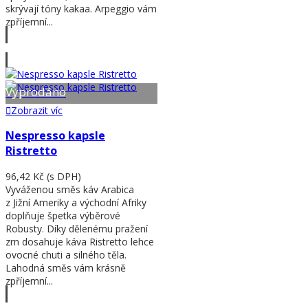
skrývají tóny kakaa. Arpeggio vám
zpříjemní...
Zobrazit víc
Vyprodáno
Zobrazit víc
Nespresso kapsle
Ristretto
96,42 Kč
(s DPH)
Vyváženou směs káv Arabica
z Jižní Ameriky a východní Afriky
doplňuje špetka výběrové
Robusty. Díky dělenému pražení
zrn dosahuje káva Ristretto lehce
ovocné chuti a silného těla.
Lahodná směs vám krásně
zpříjemní...
Zobrazit víc