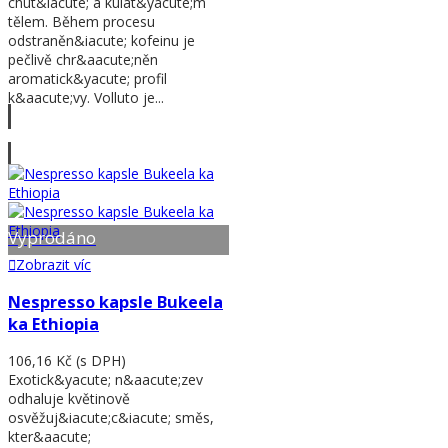
chut&iacute; a kulat&yacute;m
tělem. Během procesu
odstraněn&iacute; kofeinu je
pečlivě chr&aacute;něn
aromatick&yacute; profil
k&aacute;vy. Volluto je...
Zobrazit víc
Vyprodáno
Zobrazit víc
Nespresso kapsle Bukeela
ka Ethiopia
106,16 Kč
(s DPH)
Exotick&yacute; n&aacute;zev
odhaluje květinově
osvěžuj&iacute;c&iacute; směs,
kter&aacute;