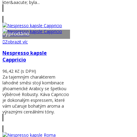
kter&aacute; byla...
Zobrazit víc
Vyprodáno
Zobrazit víc
Nespresso kapsle
Cappricio
96,42 Kč
(s DPH)
Za tajemným charakterem
lahodné směsi stojí kombinace
jihoamerické Arabicy se špetkou
výběrové Robusty. Káva Capriccio
je dokonalým espressem, které
vám učaruje bohatým aroma a
výraznými cereálními tóny.
Zobrazit víc