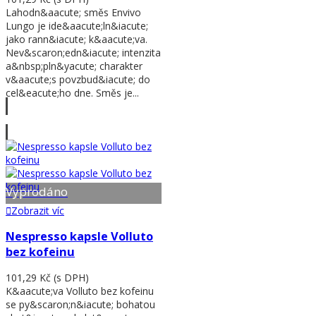
Lahodn&aacute; směs Envivo
Lungo je ide&aacute;ln&iacute;
jako rann&iacute; k&aacute;va.
Nev&scaron;edn&iacute; intenzita
a&nbsp;pln&yacute; charakter
v&aacute;s povzbud&iacute; do
cel&eacute;ho dne. Směs je...
Zobrazit víc
Vyprodáno
Zobrazit víc
Nespresso kapsle Volluto
bez kofeinu
101,29 Kč
(s DPH)
K&aacute;va Volluto bez kofeinu
se py&scaron;n&iacute; bohatou