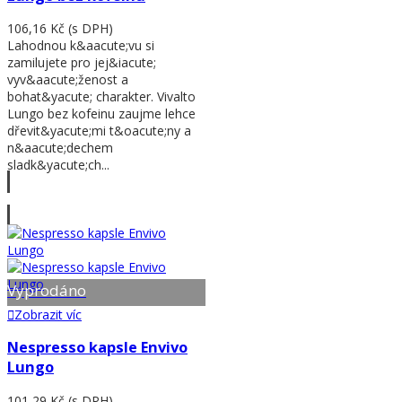
106,16 Kč
(s DPH)
Lahodnou k&aacute;vu si
zamilujete pro jej&iacute;
vyv&aacute;ženost a
bohat&yacute; charakter. Vivalto
Lungo bez kofeinu zaujme lehce
dřevit&yacute;mi t&oacute;ny a
n&aacute;dechem
sladk&yacute;ch...
Zobrazit víc
Vyprodáno
Zobrazit víc
Nespresso kapsle Envivo
Lungo
101,29 Kč
(s DPH)