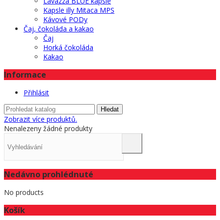
Lavazza BLUE kapsle
Kapsle illy Mitaca MPS
Kávové PODy
Čaj, čokoláda a kakao
Čaj
Horká čokoláda
Kakao
Informace
Přihlásit
Hledat
Zobrazit více produktů.
Nenalezeny žádné produkty
Nedávno prohlédnuté
No products
Košík