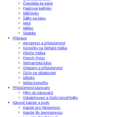
Čokoláda ke kávě
Papírové kelímky
Mléčenky
Šálky na kávu
Med
Mléko
Sladidla
Příprava
Aeropress a příslušenství
Konvičky na šlehání mléka
Pěniče mléka
French Press
Vietnamská káva
Drippery a příslušenství
Dózy na skladování
Mlýnky
Moka konvičky
Příslušenství kávovary
Filtry do kávovarů
Odvápňovací a čistící prostředky
Kávové kapsle a pody
Kapsle pro Nespresso
Kapsle Illy Iperespresso