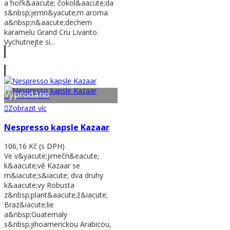
a hořk&aacute; čokol&aacute;da
s&nbsp;jemn&yacute;m aroma
a&nbsp;n&aacute;dechem
karamelu Grand Cru Livanto.
Vychutnejte si...
Zobrazit víc
Vyprodáno
Zobrazit víc
Nespresso kapsle Kazaar
106,16 Kč
(s DPH)
Ve v&yacute;jimečn&eacute;
k&aacute;vě Kazaar se
m&iacute;s&iacute; dva druhy
k&aacute;vy Robusta
z&nbsp;plant&aacute;ž&iacute;
Braz&iacute;lie
a&nbsp;Guatemaly
s&nbsp;jihoamerickou Arabicou,