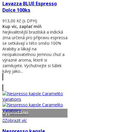
Lavazza BLUE Espresso
Dolce 100ks
913,00 Kč
(s DPH)
Kup víc, zaplať míň
Nejkvalitnější brazilská a indická
zrna určená pro přípravu espressa
se setkávají v této směsi 100%
Arabiky a lákají na
neopakovatelnou jemnou chuť a
výrazné aroma, které si
zamilujete. Vychutnejte si šálek
kávy jako...
Zobrazit víc
Vyprodáno
Zobrazit víc
Nespresso kapsle