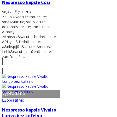
Nespresso kapsle Cosi
96,42 Kč
(s DPH)
Za unik&aacute;tn&iacute;
směs&iacute; stoj&iacute;
dokonal&eacute; kombinace
Arabicy
z&nbsp;v&yacute;chodn&iacute;
Afriky a Středn&iacute;
a&nbsp;Jižn&iacute; Ameriky.
Lehk&eacute; pražen&iacute;
zaručuje, že...
Zobrazit víc
Vyprodáno
Zobrazit víc
Nespresso kapsle Vivalto
Lungo bez kofeinu