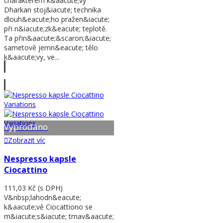
charakterem k&aacute;vy
Dharkan stoj&iacute; technika
dlouh&eacute;ho pražen&iacute;
při n&iacute;zk&eacute; teplotě.
Ta přin&aacute;&scaron;&iacute;
sametově jemn&eacute; tělo
k&aacute;vy, ve...
Zobrazit víc
Vyprodáno
Zobrazit víc
Nespresso kapsle
Ciocattino
111,03 Kč
(s DPH)
V&nbsp;lahodn&eacute;
k&aacute;vě Ciocattiono se
m&iacute;s&iacute; tmav&aacute;