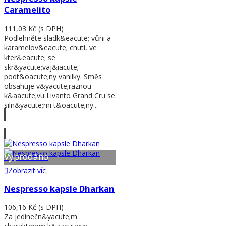
Caramelito
111,03 Kč
(s DPH)
Podlehněte sladk&eacute; vůni a
karamelov&eacute; chuti, ve
kter&eacute; se
skr&yacute;vaj&iacute;
podt&oacute;ny vanilky. Směs
obsahuje v&yacute;raznou
k&aacute;vu Livanto Grand Cru se
siln&yacute;mi t&oacute;ny...
Zobrazit víc
Vyprodáno
Zobrazit víc
Nespresso kapsle Dharkan
106,16 Kč
(s DPH)
Za jedinečn&yacute;m