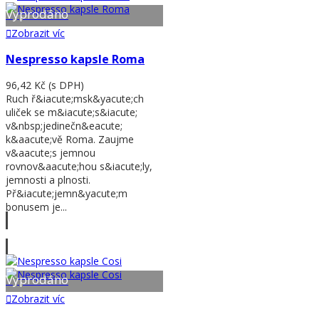
Vyprodáno
Zobrazit víc
Nespresso kapsle Roma
96,42 Kč
(s DPH)
Ruch ř&iacute;msk&yacute;ch
uliček se m&iacute;s&iacute;
v&nbsp;jedinečn&eacute;
k&aacute;vě Roma. Zaujme
v&aacute;s jemnou
rovnov&aacute;hou s&iacute;ly,
jemnosti a plnosti.
Př&iacute;jemn&yacute;m
bonusem je...
Zobrazit víc
Vyprodáno
Zobrazit víc