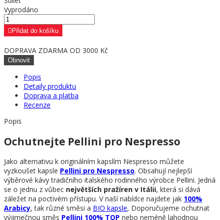
Sdílet
Vyprodáno
Přidat do košíku
DOPRAVA ZDARMA OD 3000 Kč
Popis
Detaily produktu
Doprava a platba
Recenze
Popis
Ochutnejte Pellini pro Nespresso
Jako alternativu k originálním kapslím Nespresso můžete
vyzkoušet kapsle
Pellini pro Nespresso
. Obsahují nejlepší
výběrové kávy tradičního italského rodinného výrobce Pellini. Jedná
se o jednu z vůbec
největších pražíren v Itálii
, která si dává
záležet na poctivém přístupu. V naší nabídce najdete jak
100%
Arabicy
, tak různé směsi a
BIO kapsle
, Doporučujeme ochutnat
výjimečnou směs
Pellini 100% TOP
nebo neméně lahodnou