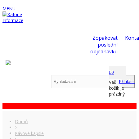
MENU
Informace
Zopakovat
Konta
poslední
objednávku
0
Přihlásit
Váš
košík je
prázdný.
Domů
>
Kávové kapsle