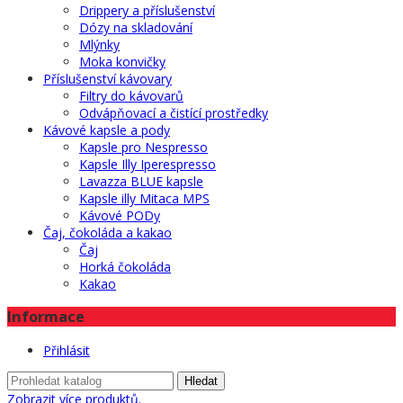
Drippery a příslušenství
Dózy na skladování
Mlýnky
Moka konvičky
Příslušenství kávovary
Filtry do kávovarů
Odvápňovací a čistící prostředky
Kávové kapsle a pody
Kapsle pro Nespresso
Kapsle Illy Iperespresso
Lavazza BLUE kapsle
Kapsle illy Mitaca MPS
Kávové PODy
Čaj, čokoláda a kakao
Čaj
Horká čokoláda
Kakao
Informace
Přihlásit
Hledat
Zobrazit více produktů.