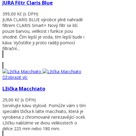
JURA Filtr Claris Blue
399,00 Kč
(s DPH)
JURA CLARIS BLUE výrobce plně nahradil
filtrem CLARIS Smart+ Nový filtr se liší
pouze barvou, velikost i funkce jsou
shodné. Čím lepší je voda, tím lepší bude i
káva. Vyčistěte ji proto raději pomocí
filtrační...
Zobrazit víc
Zobrazit víc
Lžička Macchiato
29,00 Kč
(s DPH)
Servírujte kávu stylově. Pomůže vám s tím
speciální lžička k latte macchiato, která je
vyrobena z chromované nerezavějící oceli.
Lžičku nabízíme ve dvou velikostech o
délce 225 mm nebo 180 mm.