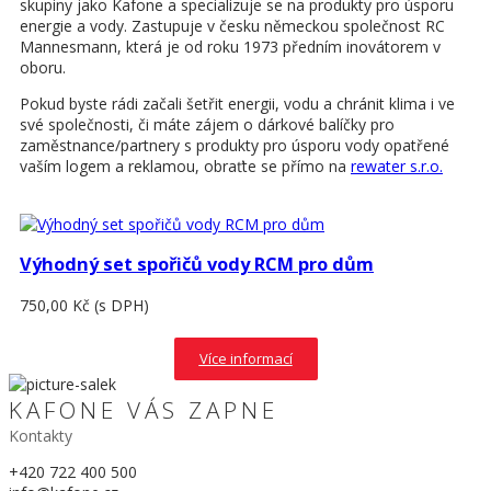
skupiny jako Kafone a specializuje se na produkty pro úsporu
energie a vody. Zastupuje v česku německou společnost RC
Mannesmann, která je od roku 1973 předním inovátorem v
oboru.
Pokud byste rádi začali šetřit energii, vodu a chránit klima i ve
své společnosti, či máte zájem o dárkové balíčky pro
zaměstnance/partnery s produkty pro úsporu vody opatřené
vaším logem a reklamou, obraťte se přímo na
rewater s.r.o.
Výhodný set spořičů vody RCM pro dům
750,00 Kč
(s DPH)
Více informací
KAFONE VÁS ZAPNE
Kontakty
+420 722 400 500