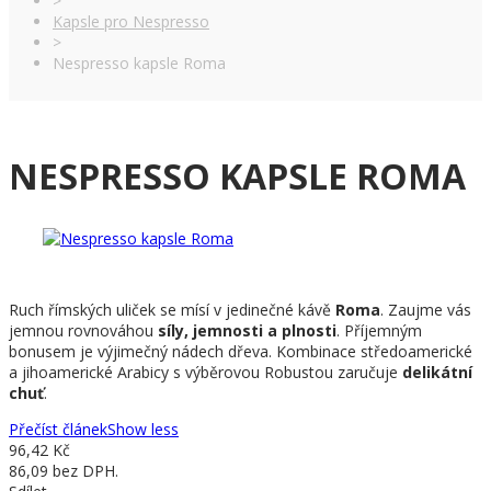
>
Kapsle pro Nespresso
>
Nespresso kapsle Roma
NESPRESSO KAPSLE ROMA
Ruch římských uliček se mísí v jedinečné kávě
Roma
. Zaujme vás
jemnou rovnováhou
síly, jemnosti a plnosti
. Příjemným
bonusem je výjimečný nádech dřeva. Kombinace středoamerické
a jihoamerické Arabicy s výběrovou Robustou zaručuje
delikátní
chuť
.
Přečíst článek
Show less
96,42 Kč
86,09 bez DPH.