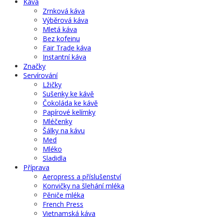
Káva
Zrnková káva
Výběrová káva
Mletá káva
Bez kofeinu
Fair Trade káva
Instantní káva
Značky
Servírování
Lžičky
Sušenky ke kávě
Čokoláda ke kávě
Papírové kelímky
Mléčenky
Šálky na kávu
Med
Mléko
Sladidla
Příprava
Aeropress a příslušenství
Konvičky na šlehání mléka
Pěniče mléka
French Press
Vietnamská káva