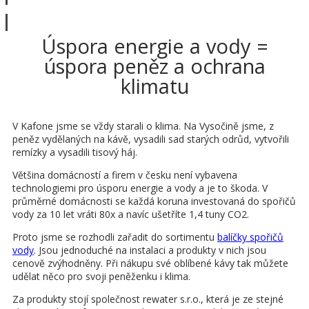
Zobrazit víc
Úspora energie a vody =
úspora peněz a ochrana
klimatu
V Kafone jsme se vždy starali o klima. Na Vysočině jsme, z
peněz vydělaných na kávě, vysadili sad starých odrůd, vytvořili
remízky a vysadili tisový háj.
Většina domácností a firem v česku není vybavena
technologiemi pro úsporu energie a vody a je to škoda. V
průměrné domácnosti se každá koruna investovaná do spořičů
vody za 10 let vráti 80x a navíc ušetříte 1,4 tuny CO2.
Proto jsme se rozhodli zařadit do sortimentu
balíčky spořičů
vody
. Jsou jednoduché na instalaci a produkty v nich jsou
cenově zvýhodněny. Při nákupu své oblíbené kávy tak můžete
udělat něco pro svoji peněženku i klima.
Za produkty stojí společnost rewater s.r.o., která je ze stejné