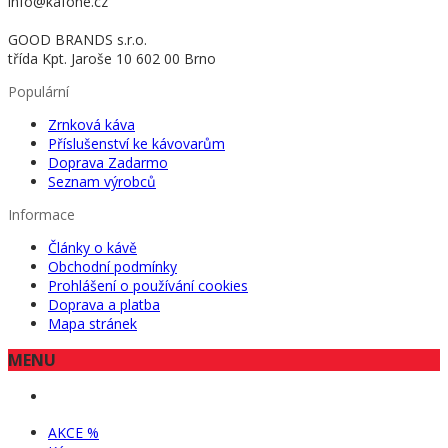
info@kafone.cz
GOOD BRANDS s.r.o.
třída Kpt. Jaroše 10 602 00 Brno
Populární
Zrnková káva
Příslušenství ke kávovarům
Doprava Zadarmo
Seznam výrobců
Informace
Články o kávě
Obchodní podmínky
Prohlášení o používání cookies
Doprava a platba
Mapa stránek
MENU
AKCE %