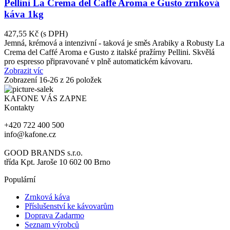
Pellini La Crema del Caffé Aroma e Gusto zrnková
káva 1kg
427,55 Kč
(s DPH)
Jemná, krémová a intenzivní - taková je směs Arabiky a Robusty La
Crema del Caffé Aroma e Gusto z italské pražírny Pellini. Skvělá
pro espresso připravované v plně automatickém kávovaru.
Zobrazit víc
Zobrazení
16
-26 z 26 položek
KAFONE VÁS ZAPNE
Kontakty
+420 722 400 500
info@kafone.cz
GOOD BRANDS s.r.o.
třída Kpt. Jaroše 10 602 00 Brno
Populární
Zrnková káva
Příslušenství ke kávovarům
Doprava Zadarmo
Seznam výrobců