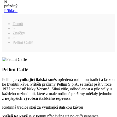
je
prázdný.
Přihlásit
Domů
>
Značky
>
Pellini Caffè
Pellini Caffè
Pellini je
vynikající italská směs
opředená rodinnou tradicí a láskou
ke kvalitní kávě. Příběh pražírny Pellini S.p.A. se začal psát v roce
1922
ve městě lásky
Veroně
. Silná vůle, odhodlanost a píle stály u
každého rozhodnutí, které z malé rodinné pražírny udělaly jednoho
z
nejlepších výrobců italského espressa
.
Rodinná tradice stojí za vynikající italskou kávou
Vášeň ke kávě
je v Pellini předávána už po čtyři generace.