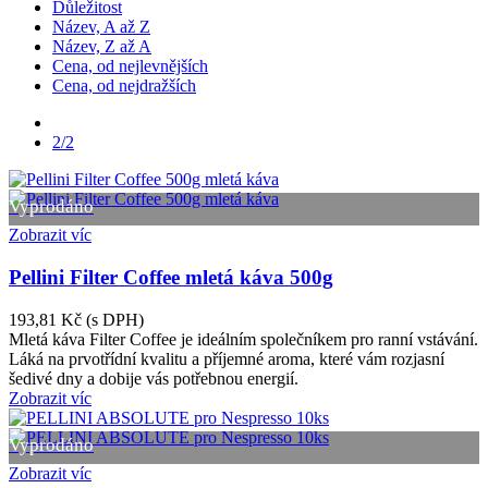
Důležitost
Název, A až Z
Název, Z až A
Cena, od nejlevnějších
Cena, od nejdražších
Předchozí
2/2
Vyprodáno
Zobrazit víc
Pellini Filter Coffee mletá káva 500g
193,81 Kč
(s DPH)
Mletá káva Filter Coffee je ideálním společníkem pro ranní vstávání.
Láká na prvotřídní kvalitu a příjemné aroma, které vám rozjasní
šedivé dny a dobije vás potřebnou energií.
Zobrazit víc
Vyprodáno
Zobrazit víc