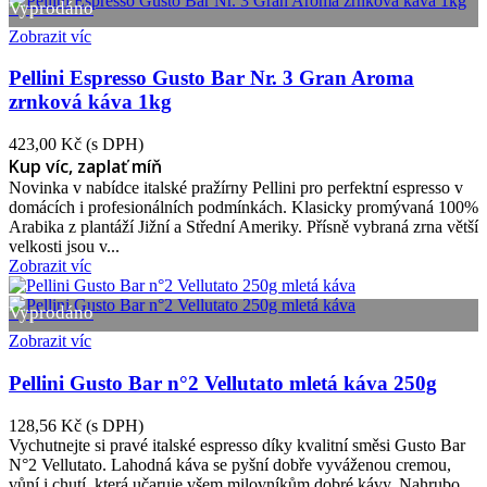
Vyprodáno
Zobrazit víc
Pellini Espresso Gusto Bar Nr. 3 Gran Aroma
zrnková káva 1kg
423,00 Kč
(s DPH)
Kup víc, zaplať míň
Novinka v nabídce italské pražírny Pellini pro perfektní espresso v
domácích i profesionálních podmínkách. Klasicky promývaná 100%
Arabika z plantáží Jižní a Střední Ameriky. Přísně vybraná zrna větší
velkosti jsou v...
Zobrazit víc
Vyprodáno
Zobrazit víc
Pellini Gusto Bar n°2 Vellutato mletá káva 250g
128,56 Kč
(s DPH)
Vychutnejte si pravé italské espresso díky kvalitní směsi Gusto Bar
N°2 Vellutato. Lahodná káva se pyšní dobře vyváženou cremou,
vůní i chutí, která učaruje všem milovníkům dobré kávy. Nahrubo