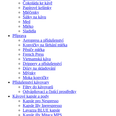
Čokoláda ke kávě
Papírové kelímky
Mléčenky
Šálky na kávu
Med
Mléko
Sladidla
Příprava
Aeropress a příslušenství
Konvičky na šlehání mléka
Pěniče mléka
French Press
Vietnamská káva
Drippery a příslušenství
Dózy na skladování
Mlýnky
Moka konvičky
Příslušenství kávovary
Filtry do kávovarů
Odvápňovací a čistící prostředky
Kávové kapsle a pody
Kapsle pro Nespresso
Kapsle Illy Iperespresso
Lavazza BLUE kapsle
Kapsle illy Mitaca MPS