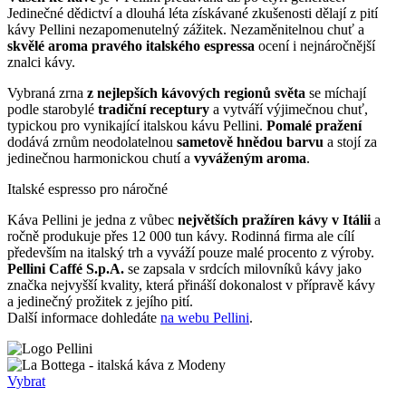
Jedinečné dědictví a dlouhá léta získávané zkušenosti dělají z pití
kávy Pellini nezapomenutelný zážitek. Nezaměnitelnou chuť a
skvělé aroma pravého italského espressa
ocení i nejnáročnější
znalci kávy.
Vybraná zrna
z nejlepších kávových regionů světa
se míchají
podle starobylé
tradiční receptury
a vytváří výjimečnou chuť,
typickou pro vynikající italskou kávu Pellini.
Pomalé pražení
dodává zrnům neodolatelnou
sametově hnědou barvu
a stojí za
jedinečnou harmonickou chutí a
vyváženým aroma
.
Italské espresso pro náročné
Káva Pellini je jedna z vůbec
největších pražíren kávy v Itálii
a
ročně produkuje přes 12 000 tun kávy. Rodinná firma ale cílí
především na italský trh a vyváží pouze malé procento z výroby.
Pellini Caffé S.p.A.
se zapsala v srdcích milovníků kávy jako
značka nejvyšší kvality, která přináší dokonalost v přípravě kávy
a jedinečný prožitek z jejího pití.
Další informace dohledáte
na webu Pellini
.
Vybrat