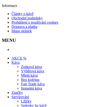
Informace
Články o kávě
Obchodní podmínky
Prohlášení o používání cookies
Doprava a platba
Mapa stránek
MENU
AKCE %
Káva
Zrnková káva
Výběrová káva
Mletá káva
Bez kofeinu
Fair Trade káva
Instantní káva
Značky
Servírování
Lžičky
Sušenky ke kávě