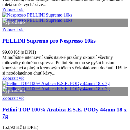
mletá směs vychází ze...
Zobrazit víc
Vyprodáno
Zobrazit víc
PELLINI Supremo pro Nespresso 10ks
99,00 Kč
(s DPH)
Mimořádně intenzivní směs italské pražírny okouzlí všechny
milovníky dobrého espressa. Pellini Supremo se pyšní hustou
konzistencí a plným krémovým tělem s čokoládovou dochutí. Užijte
si neodolatelnou chuť kávy...
Zobrazit víc
Vyprodáno
Zobrazit víc
Pellini TOP 100% Arabica E.S.E. PODy 44mm 18 x
7g
152,90 Kč
(s DPH)