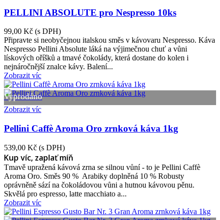
PELLINI ABSOLUTE pro Nespresso 10ks
99,00 Kč
(s DPH)
Připravte si neobyčejnou italskou směs v kávovaru Nespresso. Káva
Nespresso Pellini Absolute láká na výjimečnou chuť a vůni
lískových oříšků a tmavé čokolády, která dostane do kolen i
nejnáročnější znalce kávy. Balení...
Zobrazit víc
Vyprodáno
Zobrazit víc
Pellini Caffè Aroma Oro zrnková káva 1kg
539,00 Kč
(s DPH)
Kup víc, zaplať míň
Tmavě upražená kávová zrna se silnou vůní - to je Pellini Caffè
Aroma Oro. Směs 90 % Arabiky doplněná 10 % Robusty
oprávněně sází na čokoládovou vůni a hutnou kávovou pěnu.
Skvělá pro espresso, latte macchiato a...
Zobrazit víc