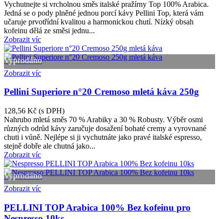
Vychutnejte si vrcholnou směs italské pražírny Top 100% Arabica.
Jedná se o pody plněné jednou porcí kávy Pellini Top, která vám
učaruje prvotřídní kvalitou a harmonickou chutí. Nízký obsah
kofeinu dělá ze směsi jednu...
Zobrazit víc
Vyprodáno
Zobrazit víc
Pellini Superiore n°20 Cremoso mletá káva 250g
128,56 Kč
(s DPH)
Nahrubo mletá směs 70 % Arabiky a 30 % Robusty. Výběr osmi
různých odrůd kávy zaručuje dosažení bohaté cremy a vyrovnané
chuti i vůně. Nejlépe si ji vychutnáte jako pravé italské espresso,
stejně dobře ale chutná jako...
Zobrazit víc
Vyprodáno
Zobrazit víc
PELLINI TOP Arabica 100% Bez kofeinu pro
Nespresso 10ks