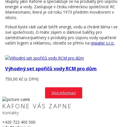
skupiny jako Kafone a specializuje se na produkty pro úsporu
energie a vody. Zastupuje v česku německou společnost RC
Mannesmann, která je od roku 1973 předním inovátorem v
oboru.
Pokud byste rádi začali šetřit energii, vodu a chránit klima i ve
své společnosti, či máte zájem o dárkové balíčky pro
zaměstnance/partnery s produkty pro úsporu vody opatřené
vaším logem a reklamou, obraťte se přímo na
rewater s.r.o.
Výhodný set spořičů vody RCM pro dům
750,00 Kč
(s DPH)
Více informací
KAFONE VÁS ZAPNE
Kontakty
+420 722 400 500