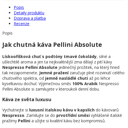
Popis
Detaily produktu
Doprava a platba
Recenze
Popis
Jak chutná káva Pellini Absolute
Lískooříšková chuť s podtóny tmavé čokolády
, silné a
ušlechtilé aroma a jen ta nejkvalitnější zrna dělají z pití kávy
Nespresso Pellini Absolute
jedinečný prožitek, na který hned
tak nezapomenete.
Jemné pražení
zaručuje plné rozvinutí celého
chuťového spektra, od
jemně nasládlé chuti
až po lehce
kyselkavou dochuť. Výjimečnou směs
100% Arabik
Nespresso
Pellini Absolute si zamilujete v kteroukoli denní dobu.
Káva ze světa luxusu
Vychutnejte si
luxusní italskou kávu v kapslích
do kávovarů
Nespresso
. Zamilujte se do
prvotřídní směsi
vyhlášené italské
pražírny
Pellini
a užijte si kvalitní kávu bez kompromisů.