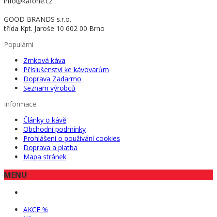
info@kafone.cz
GOOD BRANDS s.r.o.
třída Kpt. Jaroše 10 602 00 Brno
Populární
Zrnková káva
Příslušenství ke kávovarům
Doprava Zadarmo
Seznam výrobců
Informace
Články o kávě
Obchodní podmínky
Prohlášení o používání cookies
Doprava a platba
Mapa stránek
MENU
AKCE %