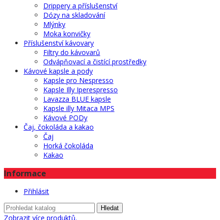
Drippery a příslušenství
Dózy na skladování
Mlýnky
Moka konvičky
Příslušenství kávovary
Filtry do kávovarů
Odvápňovací a čistící prostředky
Kávové kapsle a pody
Kapsle pro Nespresso
Kapsle Illy Iperespresso
Lavazza BLUE kapsle
Kapsle illy Mitaca MPS
Kávové PODy
Čaj, čokoláda a kakao
Čaj
Horká čokoláda
Kakao
Informace
Přihlásit
Hledat
Zobrazit více produktů.