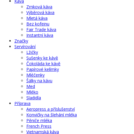
Káva
Zrnková káva
Výběrová káva
Mletá káva
Bez kofeinu
Fair Trade káva
Instantní káva
Značky
Servírování
Lžičky
Sušenky ke kávě
Čokoláda ke kávě
Papírové kelímky
Mléčenky
Šálky na kávu
Med
Mléko
Sladidla
Příprava
Aeropress a příslušenství
Konvičky na šlehání mléka
Pěniče mléka
French Press
Vietnamská káva