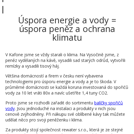
Zobrazit víc
Úspora energie a vody =
úspora peněz a ochrana
klimatu
V Kafone jsme se vždy starali o klima. Na Vysočině jsme, z
peněz vydělaných na kávě, vysadili sad starých odrůd, vytvořili
remízky a vysadili tisový háj.
Většina domácností a firem v česku není vybavena
technologiemi pro úsporu energie a vody a je to škoda. V
průměrné domácnosti se každá koruna investovaná do spořičů
vody za 10 let vráti 80x a navíc ušetříte 1,4 tuny CO2.
Proto jsme se rozhodli zařadit do sortimentu
balíčky spořičů
vody
. Jsou jednoduché na instalaci a produkty v nich jsou
cenově zvýhodněny. Při nákupu své oblíbené kávy tak můžete
udělat něco pro svoji peněženku i klima.
Za produkty stojí společnost rewater s.r.o., která je ze stejné