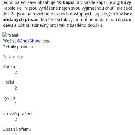
Jedno balení kávy obsahuje
10 kapslí
a v každé kapsli je
5 g kávy
.
Kapsle Pellini jsou vyhlášené nejen svou výjimečnou chutí, ale také
tím, že jsou na rozdíl od ostatních dostupných kapslových káv
bez
přidaných přísad
. Můžete si tak vychutnat neodolatelnou
čistou
kávu
a užít si jedinečný prožitek z každého doušku.
Přečíst článek
Show less
Detaily produktu
Parametry
Sladká
2
Hořká
2
Kyselá
1
Úroveň pražení
2
Obsah kofeinu
1