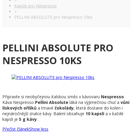
>
Kapsle pro Nespresso
>
PELLINI ABSOLUTE pro Nespresso 10ks
PELLINI ABSOLUTE PRO
NESPRESSO 10KS
Připravte si neobyčejnou italskou směs v kávovaru
Nespresso
.
Káva Nespresso
Pellini Absolute
láká na výjimečnou chuť a
vůni
lískových oříšků
a tmavé
čokolády
, která dostane do kolen i
nejnáročnější znalce kávy. Balení obsahuje
10 kapslí
a v každé
kapsli je
5 g kávy
.
Přečíst článek
Show less