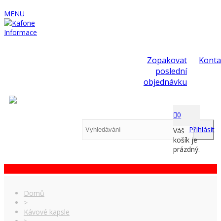
MENU
Informace
Zopakovat
Konta
poslední
objednávku
0
Přihlásit
Váš
košík je
prázdný.
Domů
>
Kávové kapsle