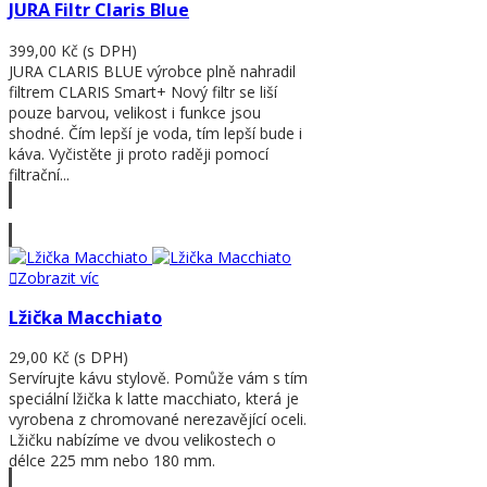
JURA Filtr Claris Blue
399,00 Kč
(s DPH)
JURA CLARIS BLUE výrobce plně nahradil
filtrem CLARIS Smart+ Nový filtr se liší
pouze barvou, velikost i funkce jsou
shodné. Čím lepší je voda, tím lepší bude i
káva. Vyčistěte ji proto raději pomocí
filtrační...
Zobrazit víc
Zobrazit víc
Lžička Macchiato
29,00 Kč
(s DPH)
Servírujte kávu stylově. Pomůže vám s tím
speciální lžička k latte macchiato, která je
vyrobena z chromované nerezavějící oceli.
Lžičku nabízíme ve dvou velikostech o
délce 225 mm nebo 180 mm.