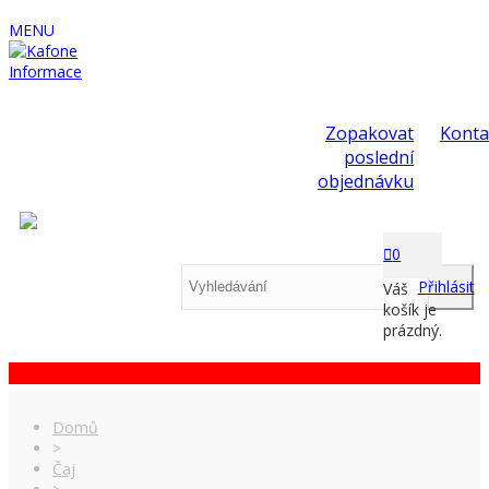
MENU
Informace
Zopakovat
Konta
poslední
objednávku
0
Přihlásit
Váš
košík je
prázdný.
Domů
>
Čaj