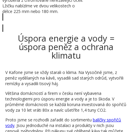
vyrobena z chromované nerezavějící oceli.
Lžičku nabízíme ve dvou velikostech o
délce 225 mm nebo 180 mm.
Zobrazit víc
Úspora energie a vody =
úspora peněz a ochrana
klimatu
V Kafone jsme se vždy starali o klima. Na Vysočině jsme, z
peněz vydělaných na kávě, vysadili sad starých odrůd, vytvořili
remízky a vysadili tisový háj.
Většina domácností a firem v česku není vybavena
technologiemi pro úsporu energie a vody a je to škoda. V
průměrné domácnosti se každá koruna investovaná do spořičů
vody za 10 let vráti 80x a navíc ušetříte 1,4 tuny CO2.
Proto jsme se rozhodli zařadit do sortimentu
balíčky spořičů
vody
. Jsou jednoduché na instalaci a produkty v nich jsou
cenově zvýhodněny. Při nákupu své oblíbené kávy tak můžete