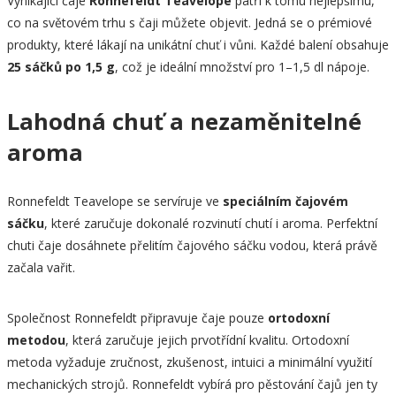
Vynikající čaje
Ronnefeldt Teavelope
patří k tomu nejlepšímu,
co na světovém trhu s čaji můžete objevit. Jedná se o prémiové
produkty, které lákají na unikátní chuť i vůni. Každé balení obsahuje
25 sáčků po 1,5 g
, což je ideální množství pro 1–1,5 dl nápoje.
Lahodná chuť a nezaměnitelné
aroma
Ronnefeldt Teavelope se servíruje ve
speciálním čajovém
sáčku
, které zaručuje dokonalé rozvinutí chutí i aroma. Perfektní
chuti čaje dosáhnete přelitím čajového sáčku vodou, která právě
začala vařit.
Společnost Ronnefeldt připravuje čaje pouze
ortodoxní
metodou
, která zaručuje jejich prvotřídní kvalitu. Ortodoxní
metoda vyžaduje zručnost, zkušenost, intuici a minimální využití
mechanických strojů. Ronnefeldt vybírá pro pěstování čajů jen ty