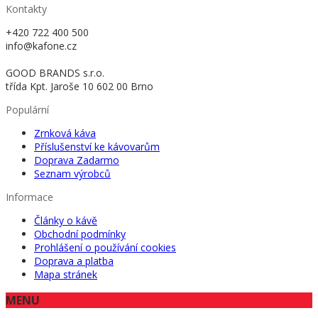
Kontakty
+420 722 400 500
info@kafone.cz
GOOD BRANDS s.r.o.
třída Kpt. Jaroše 10 602 00 Brno
Populární
Zrnková káva
Příslušenství ke kávovarům
Doprava Zadarmo
Seznam výrobců
Informace
Články o kávě
Obchodní podmínky
Prohlášení o používání cookies
Doprava a platba
Mapa stránek
MENU