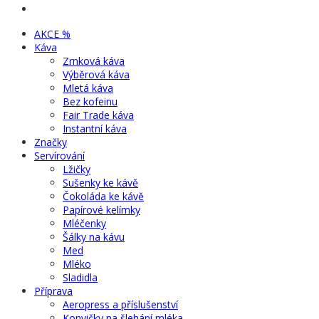
AKCE %
Káva
Zrnková káva
Výběrová káva
Mletá káva
Bez kofeinu
Fair Trade káva
Instantní káva
Značky
Servírování
Lžičky
Sušenky ke kávě
Čokoláda ke kávě
Papírové kelímky
Mléčenky
Šálky na kávu
Med
Mléko
Sladidla
Příprava
Aeropress a příslušenství
Konvičky na šlehání mléka