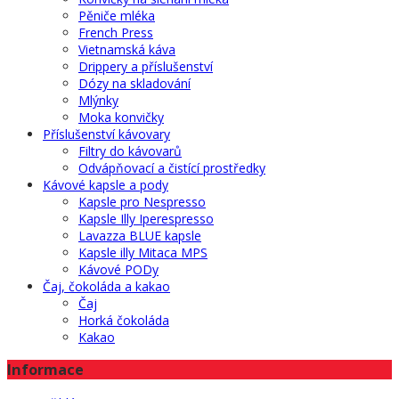
Pěniče mléka
French Press
Vietnamská káva
Drippery a příslušenství
Dózy na skladování
Mlýnky
Moka konvičky
Příslušenství kávovary
Filtry do kávovarů
Odvápňovací a čistící prostředky
Kávové kapsle a pody
Kapsle pro Nespresso
Kapsle Illy Iperespresso
Lavazza BLUE kapsle
Kapsle illy Mitaca MPS
Kávové PODy
Čaj, čokoláda a kakao
Čaj
Horká čokoláda
Kakao
Informace