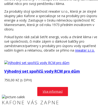
udělat něco pro svoji peněženku i klima.
Za produkty stojí společnost rewater s.r.o., která je ze stejné
skupiny jako Kafone a specializuje se na produkty pro úsporu
energie a vody. Zastupuje v česku německou společnost RC
Mannesmann, která je od roku 1973 předním inovátorem v
oboru.
Pokud byste rádi začali šetřit energii, vodu a chránit klima i ve
své společnosti, či máte zájem o dárkové balíčky pro
zaměstnance/partnery s produkty pro úsporu vody opatřené
vaším logem a reklamou, obraťte se přímo na
rewater s.r.o.
Výhodný set spořičů vody RCM pro dům
750,00 Kč
(s DPH)
Více informací
KAFONE VÁS ZAPNE