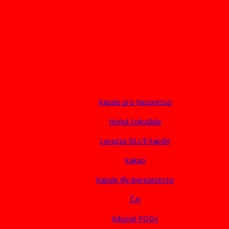
Kapsle pro Nespresso
Horká čokoláda
Lavazza BLUE kapsle
Kakao
Kapsle Illy Iperespresso
Čaj
Kávové PODy