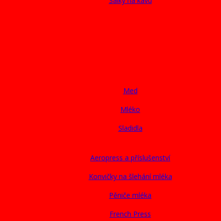
Šálky na kávu
Med
Mléko
Sladidla
Aeropress a příslušenství
Konvičky na šlehání mléka
Pěniče mléka
French Press