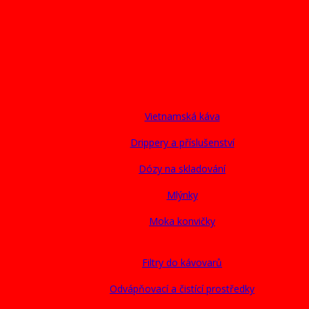
Vietnamská káva
Drippery a příslušenství
Dózy na skladování
Mlýnky
Moka konvičky
Filtry do kávovarů
Odvápňovací a čistící prostředky