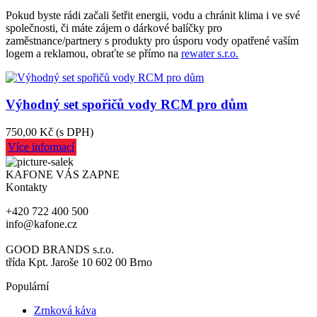
Pokud byste rádi začali šetřit energii, vodu a chránit klima i ve své
společnosti, či máte zájem o dárkové balíčky pro
zaměstnance/partnery s produkty pro úsporu vody opatřené vaším
logem a reklamou, obraťte se přímo na
rewater s.r.o.
Výhodný set spořičů vody RCM pro dům
750,00 Kč
(s DPH)
Více informací
KAFONE VÁS ZAPNE
Kontakty
+420 722 400 500
info@kafone.cz
GOOD BRANDS s.r.o.
třída Kpt. Jaroše 10 602 00 Brno
Populární
Zrnková káva