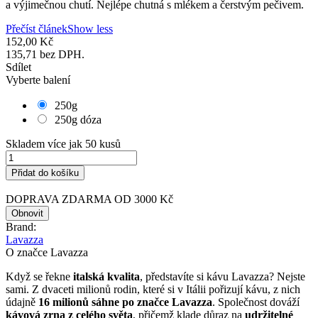
a výjimečnou chutí. Nejlépe chutná s mlékem a čerstvým pečivem.
Přečíst článek
Show less
152,00 Kč
135,71 bez DPH.
Sdílet
Vyberte balení
250g
250g dóza
Skladem více jak 50 kusů
Přidat do košíku
DOPRAVA ZDARMA OD 3000 Kč
Brand:
Lavazza
O značce Lavazza
Když se řekne
italská kvalita
, představíte si kávu Lavazza? Nejste
sami. Z dvaceti milionů rodin, které si v Itálii pořizují kávu, z nich
údajně
16 milionů sáhne po značce Lavazza
. Společnost dováží
kávová zrna z celého světa
, přičemž klade důraz na
udržitelné