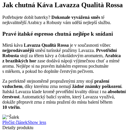
Jak chutná Káva Lavazza Qualità Rossa
Potřebujete dobít baterky?
Dokonale vyvážená směs
té
nejkvalitnější Arabicy a Robusty vám udělá nejlepší službu.
Pravé italské espresso chutná nejlépe k snídani
Mletá káva
Lavazza Qualità Rossa
je v současnosti vůbec
nejprodávanější
směsí turínské pražírny Lavazza.
Prvotřídní
Robusta
stojí za tělem kávy a čokoládovým aromatem,
Arabica
z brazilských hor
zase dodává nápoji výjimečnou chuť a mírné
aroma. Nejlépe si na pravém italském espressu pochutnáte
s mlékem, a pokud ho doplníte čerstvým pečivem.
Za perfektně stejnoměrně propraženými zrny stojí
pražení
vzduchem
, díky kterému zrna nemají
žádné známky poškození
.
Italská Lavazza klade kromě prvotřídní kvality důraz i na
absolutní
čerstvost
. Automatický balicí systém, který Lavazza využívá,
dokáže přepravit zrna z místa pražení do místa balení během
10 vteřin
.
Přečíst článek
Show less
Detaily produktu