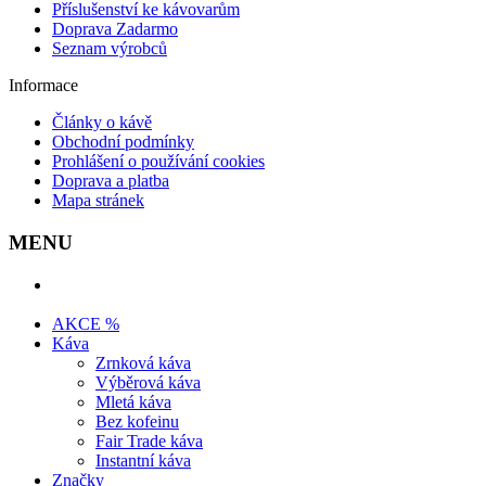
Příslušenství ke kávovarům
Doprava Zadarmo
Seznam výrobců
Informace
Články o kávě
Obchodní podmínky
Prohlášení o používání cookies
Doprava a platba
Mapa stránek
MENU
AKCE %
Káva
Zrnková káva
Výběrová káva
Mletá káva
Bez kofeinu
Fair Trade káva
Instantní káva
Značky