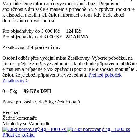
Vám odešleme informaci o vyexpedování zboží. Přepravní
společnost Vám zašle e-mailem a případně SMS zprávou (pokud je
k dispozici mobilní tel. číslo) informaci o tom, kdy bude zboží
doručováno na Vaši adresu.
Pro objednávky do 3 000 Kč
124 Kč
Pro objednávky nad 3 000 Kč
ZDARMA
Zásilkovna: 2-4 pracovní dny
Osobní odběr přes výdejní místa Zásilkovny. Vyberte pobočku, na
které si přejete zboží vyzvednout. Jakmile bude připraveno, obdržíte
e-mailem a případně SMS zprávou (pokud je k dispozici mobilní tel.
číslo), že je zboží připraveno k vyzvednutí.
Přehled poboček
Zásilkovny >
0
–
5kg
99 Kč s DPH
Pouze pro zásilky do 5 kg včetně obalů.
Recenze
Žádné komentáře
Mohlo by se Vám hodit
Přidat do košíku