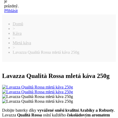
je
prázdný.
Přihlásit
Domů
>
Káva
>
Mletá káva
>
Lavazza Qualità Rossa mletá káva 250g
Lavazza Qualità Rossa mletá káva 250g
Dobijte baterky díky
vyvážené směsi kvalitní Arabiky a Robusty
.
Lavazza
Qualità Rossa
oslní každého
čokoládovým aromatem