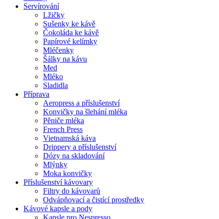
Servírování
Lžičky
Sušenky ke kávě
Čokoláda ke kávě
Papírové kelímky
Mléčenky
Šálky na kávu
Med
Mléko
Sladidla
Příprava
Aeropress a příslušenství
Konvičky na šlehání mléka
Pěniče mléka
French Press
Vietnamská káva
Drippery a příslušenství
Dózy na skladování
Mlýnky
Moka konvičky
Příslušenství kávovary
Filtry do kávovarů
Odvápňovací a čistící prostředky
Kávové kapsle a pody
Kapsle pro Nespresso