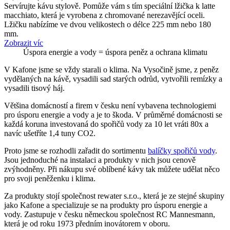
Servírujte kávu stylově. Pomůže vám s tím speciální lžička k latte
macchiato, která je vyrobena z chromované nerezavějící oceli.
Lžičku nabízíme ve dvou velikostech o délce 225 mm nebo 180
mm.
Zobrazit víc
Úspora energie a vody = úspora peněz a ochrana klimatu
V Kafone jsme se vždy starali o klima. Na Vysočině jsme, z peněz
vydělaných na kávě, vysadili sad starých odrůd, vytvořili remízky a
vysadili tisový háj.
Většina domácností a firem v česku není vybavena technologiemi
pro úsporu energie a vody a je to škoda. V průměrné domácnosti se
každá koruna investovaná do spořičů vody za 10 let vráti 80x a
navíc ušetříte 1,4 tuny CO2.
Proto jsme se rozhodli zařadit do sortimentu
balíčky spořičů vody
.
Jsou jednoduché na instalaci a produkty v nich jsou cenově
zvýhodněny. Při nákupu své oblíbené kávy tak můžete udělat něco
pro svoji peněženku i klima.
Za produkty stojí společnost rewater s.r.o., která je ze stejné skupiny
jako Kafone a specializuje se na produkty pro úsporu energie a
vody. Zastupuje v česku německou společnost RC Mannesmann,
která je od roku 1973 předním inovátorem v oboru.