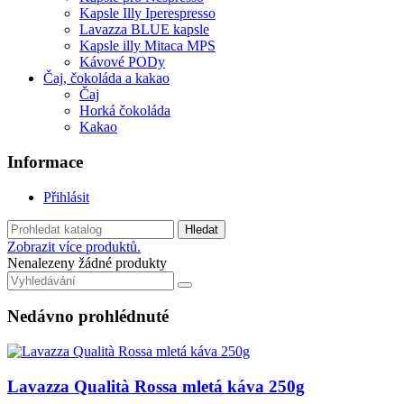
Kapsle Illy Iperespresso
Lavazza BLUE kapsle
Kapsle illy Mitaca MPS
Kávové PODy
Čaj, čokoláda a kakao
Čaj
Horká čokoláda
Kakao
Informace
Přihlásit
Hledat
Zobrazit více produktů.
Nenalezeny žádné produkty
Nedávno prohlédnuté
Lavazza Qualità Rossa mletá káva 250g