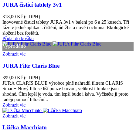
JURA čisticí tablety 3v1
318,00 Kč
(s DPH)
Inovované čisticí tablety JURA 3v1 v balení po 6 a 25 kusech. Tři
fáze v jedné aplikaci: čištění, údržba a nově i ochrana. Ekologické
složení bez fosfátů.
Přidat do košíku
Vyprodáno
Zobrazit víc
JURA Filtr Claris Blue
399,00 Kč
(s DPH)
JURA CLARIS BLUE výrobce plně nahradil filtrem CLARIS
Smart+ Nový filtr se liší pouze barvou, velikost i funkce jsou
shodné. Čím lepší je voda, tím lepší bude i káva. Vyčistěte ji proto
raději pomocí filtrační...
Zobrazit víc
Zobrazit víc
Lžička Macchiato