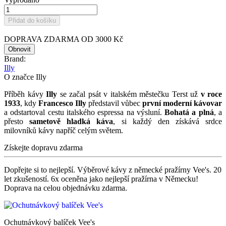
Přidat do košíku
DOPRAVA ZDARMA OD 3000 Kč
Brand:
Illy
O značce Illy
Příběh kávy
Illy
se začal psát v italském městečku Terst už
v roce
1933
, kdy
Francesco Illy
představil vůbec
první moderní kávovar
a odstartoval cestu italského espressa na výsluní.
Bohatá a plná
, a
přesto
sametově hladká káva
, si každý den získává srdce
milovníků kávy napříč celým světem.
Získejte dopravu zdarma
Dopřejte si to nejlepší. Výběrové kávy z německé pražírny Vee's. 20
let zkušeností. 6x oceněna jako nejlepší pražírna v Německu!
Doprava na celou objednávku zdarma.
Ochutnávkový balíček Vee's