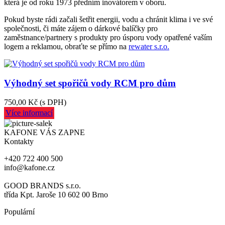
která je od roku 1973 předním inovátorem v oboru.
Pokud byste rádi začali šetřit energii, vodu a chránit klima i ve své
společnosti, či máte zájem o dárkové balíčky pro
zaměstnance/partnery s produkty pro úsporu vody opatřené vaším
logem a reklamou, obraťte se přímo na
rewater s.r.o.
Výhodný set spořičů vody RCM pro dům
750,00 Kč
(s DPH)
Více informací
KAFONE VÁS ZAPNE
Kontakty
+420 722 400 500
info@kafone.cz
GOOD BRANDS s.r.o.
třída Kpt. Jaroše 10 602 00 Brno
Populární