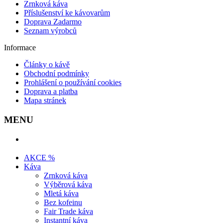
Zrnková káva
Příslušenství ke kávovarům
Doprava Zadarmo
Seznam výrobců
Informace
Články o kávě
Obchodní podmínky
Prohlášení o používání cookies
Doprava a platba
Mapa stránek
MENU
AKCE %
Káva
Zrnková káva
Výběrová káva
Mletá káva
Bez kofeinu
Fair Trade káva
Instantní káva