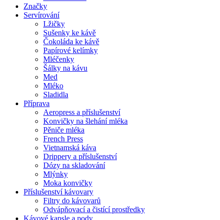
Značky
Servírování
Lžičky
Sušenky ke kávě
Čokoláda ke kávě
Papírové kelímky
Mléčenky
Šálky na kávu
Med
Mléko
Sladidla
Příprava
Aeropress a příslušenství
Konvičky na šlehání mléka
Pěniče mléka
French Press
Vietnamská káva
Drippery a příslušenství
Dózy na skladování
Mlýnky
Moka konvičky
Příslušenství kávovary
Filtry do kávovarů
Odvápňovací a čistící prostředky
Kávové kapsle a pody