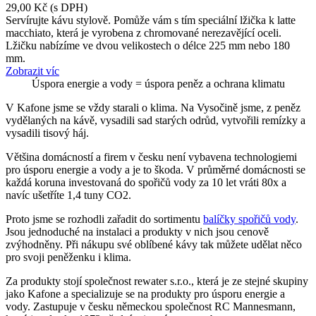
29,00 Kč
(s DPH)
Servírujte kávu stylově. Pomůže vám s tím speciální lžička k latte
macchiato, která je vyrobena z chromované nerezavějící oceli.
Lžičku nabízíme ve dvou velikostech o délce 225 mm nebo 180
mm.
Zobrazit víc
Úspora energie a vody = úspora peněz a ochrana klimatu
V Kafone jsme se vždy starali o klima. Na Vysočině jsme, z peněz
vydělaných na kávě, vysadili sad starých odrůd, vytvořili remízky a
vysadili tisový háj.
Většina domácností a firem v česku není vybavena technologiemi
pro úsporu energie a vody a je to škoda. V průměrné domácnosti se
každá koruna investovaná do spořičů vody za 10 let vráti 80x a
navíc ušetříte 1,4 tuny CO2.
Proto jsme se rozhodli zařadit do sortimentu
balíčky spořičů vody
.
Jsou jednoduché na instalaci a produkty v nich jsou cenově
zvýhodněny. Při nákupu své oblíbené kávy tak můžete udělat něco
pro svoji peněženku i klima.
Za produkty stojí společnost rewater s.r.o., která je ze stejné skupiny
jako Kafone a specializuje se na produkty pro úsporu energie a
vody. Zastupuje v česku německou společnost RC Mannesmann,