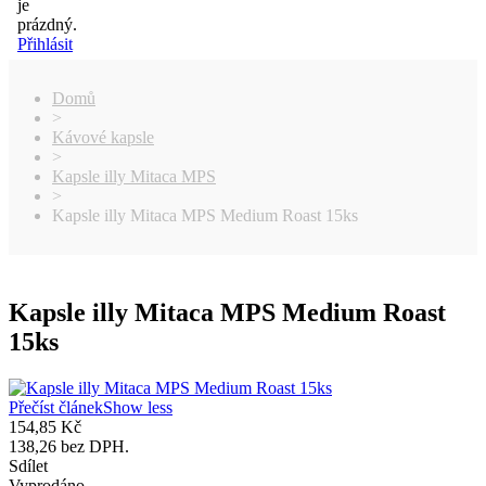
je
prázdný.
Přihlásit
Domů
>
Kávové kapsle
>
Kapsle illy Mitaca MPS
>
Kapsle illy Mitaca MPS Medium Roast 15ks
Kapsle illy Mitaca MPS Medium Roast
15ks
Přečíst článek
Show less
154,85 Kč
138,26 bez DPH.
Sdílet
Vyprodáno