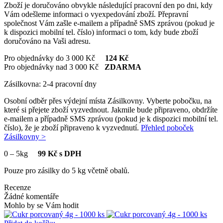
Zboží je doručováno obvykle následující pracovní den po dni, kdy
Vám odešleme informaci o vyexpedování zboží. Přepravní
společnost Vám zašle e-mailem a případně SMS zprávou (pokud je
k dispozici mobilní tel. číslo) informaci o tom, kdy bude zboží
doručováno na Vaši adresu.
Pro objednávky do 3 000 Kč
124 Kč
Pro objednávky nad 3 000 Kč
ZDARMA
Zásilkovna: 2-4 pracovní dny
Osobní odběr přes výdejní místa Zásilkovny. Vyberte pobočku, na
které si přejete zboží vyzvednout. Jakmile bude připraveno, obdržíte
e-mailem a případně SMS zprávou (pokud je k dispozici mobilní tel.
číslo), že je zboží připraveno k vyzvednutí.
Přehled poboček
Zásilkovny >
0
–
5kg
99 Kč s DPH
Pouze pro zásilky do 5 kg včetně obalů.
Recenze
Žádné komentáře
Mohlo by se Vám hodit