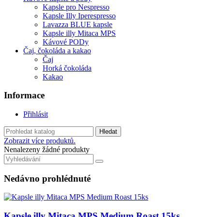
Kapsle pro Nespresso
Kapsle Illy Iperespresso
Lavazza BLUE kapsle
Kapsle illy Mitaca MPS
Kávové PODy
Čaj, čokoláda a kakao
Čaj
Horká čokoláda
Kakao
Informace
Přihlásit
Hledat
Zobrazit více produktů.
Nenalezeny žádné produkty
Nedávno prohlédnuté
Kapsle illy Mitaca MPS Medium Roast 15ks