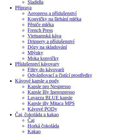
Sladidla
Příprava
Aeropress a příslušenství
Konvičky na šlehání mléka
Pěniče mléka
French Press
Vietnamská káva
Drippery a příslušenství
Dózy na skladování
Mlýnky
Moka konvičky
Příslušenství kávovary
Filtry do kávovarů
Odvápňovací a čistící prostředky
Kávové kapsle a pody
Kapsle pro Nespresso
Kapsle Illy Iperespresso
Lavazza BLUE kapsle
Kapsle illy Mitaca MPS
Kávové PODy
Čaj, čokoláda a kakao
Čaj
Horká čokoláda
Kakao