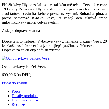
Příběh kávy
Illy
se začal psát v italském městečku Terst už
v roce
1933
, kdy
Francesco Illy
představil vůbec
první moderní kávovar
a odstartoval cestu italského espressa na výsluní.
Bohatá a plná
, a
přesto
sametově hladká káva
, si každý den získává srdce
milovníků kávy napříč celým světem.
Získejte dopravu zdarma
Dopřejte si to nejlepší. Výběrové kávy z německé pražírny Vee's. 20
let zkušeností. 6x oceněna jako nejlepší pražírna v Německu!
Doprava na celou objednávku zdarma.
Ochutnávkový balíček Vee's
699,00 Kč
(s DPH)
Přidat do košíku
Popis
Detaily produktu
Doprava a platba
Recenze