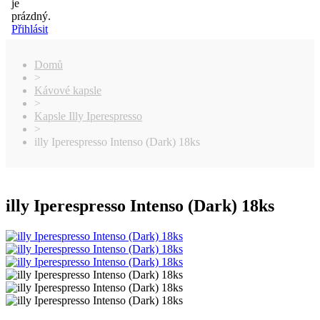
je
prázdný.
Přihlásit
Domů
>
Kávové kapsle
>
Kapsle Illy Iperespresso
>
illy Iperespresso Intenso (Dark) 18ks
illy Iperespresso Intenso (Dark) 18ks