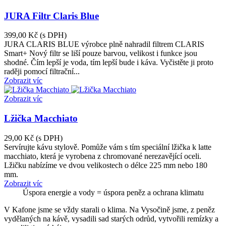
JURA Filtr Claris Blue
399,00 Kč
(s DPH)
JURA CLARIS BLUE výrobce plně nahradil filtrem CLARIS
Smart+ Nový filtr se liší pouze barvou, velikost i funkce jsou
shodné. Čím lepší je voda, tím lepší bude i káva. Vyčistěte ji proto
raději pomocí filtrační...
Zobrazit víc
Zobrazit víc
Lžička Macchiato
29,00 Kč
(s DPH)
Servírujte kávu stylově. Pomůže vám s tím speciální lžička k latte
macchiato, která je vyrobena z chromované nerezavějící oceli.
Lžičku nabízíme ve dvou velikostech o délce 225 mm nebo 180
mm.
Zobrazit víc
Úspora energie a vody = úspora peněz a ochrana klimatu
V Kafone jsme se vždy starali o klima. Na Vysočině jsme, z peněz
vydělaných na kávě, vysadili sad starých odrůd, vytvořili remízky a