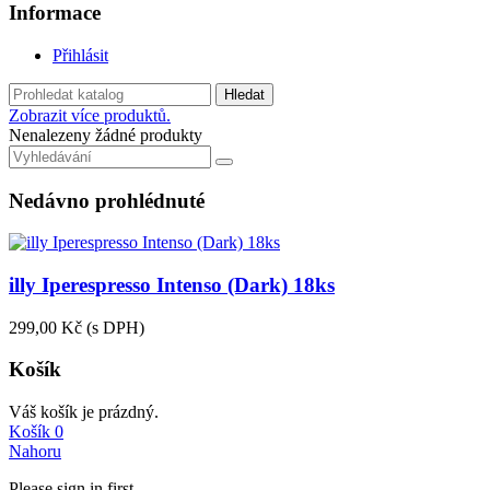
Informace
Přihlásit
Hledat
Zobrazit více produktů.
Nenalezeny žádné produkty
Nedávno prohlédnuté
illy Iperespresso Intenso (Dark) 18ks
299,00 Kč
(s DPH)
Košík
Váš košík je prázdný.
Košík
0
Nahoru
Please sign in first.