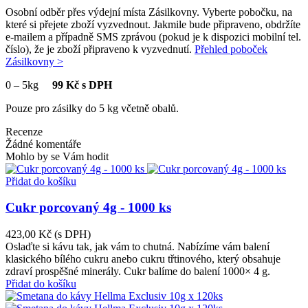
Osobní odběr přes výdejní místa Zásilkovny. Vyberte pobočku, na
které si přejete zboží vyzvednout. Jakmile bude připraveno, obdržíte
e-mailem a případně SMS zprávou (pokud je k dispozici mobilní tel.
číslo), že je zboží připraveno k vyzvednutí.
Přehled poboček
Zásilkovny >
0
–
5kg
99 Kč s DPH
Pouze pro zásilky do 5 kg včetně obalů.
Recenze
Žádné komentáře
Mohlo by se Vám hodit
Přidat do košíku
Cukr porcovaný 4g - 1000 ks
423,00 Kč
(s DPH)
Oslaďte si kávu tak, jak vám to chutná. Nabízíme vám balení
klasického bílého cukru anebo cukru třtinového, který obsahuje
zdraví prospěšné minerály. Cukr balíme do balení 1000× 4 g.
Přidat do košíku