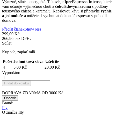
Výrazné, silné a energické. Takové je
IperEspresso Intenso
, které
vám učaruje výjimečnou chutí a
čokoládovým aroma
s podtóny
toustového chleba a karamelu. Kapslovou kávu si připravíte
rychle
a jednoduše
a můžete si vychutnat dokonalé espresso v pohodlí
domova.
Přečíst článek
Show less
299,00 Kč
266,96 bez DPH.
Sdílet
Kup víc, zaplať míň
Počet
Jednotková sleva
Ušetříte
4
5,00 Kč
20,00 Kč
Vyprodáno
Přidat do košíku
DOPRAVA ZDARMA OD 3000 Kč
Brand:
Illy
O značce Illy