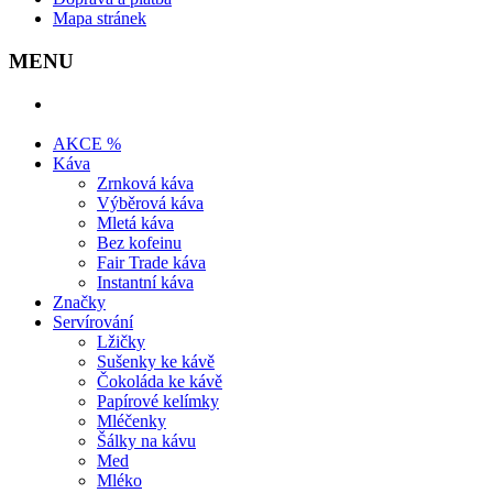
Mapa stránek
MENU
AKCE %
Káva
Zrnková káva
Výběrová káva
Mletá káva
Bez kofeinu
Fair Trade káva
Instantní káva
Značky
Servírování
Lžičky
Sušenky ke kávě
Čokoláda ke kávě
Papírové kelímky
Mléčenky
Šálky na kávu
Med
Mléko