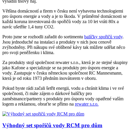
vysadili tisový háj.
Většina domácností a firem v česku není vybavena technologiemi
pro úsporu energie a vody a je to škoda. V průměrné domácnosti se
každá koruna investovaná do spořičů vody za 10 let vráti 80x a
navíc ušetříte 1,4 tuny CO2.
Proto jsme se rozhodli zařadit do sortimentu
balíčky spořičů vody
.
Jsou jednoduché na instalaci a produkty v nich jsou cenově
zvýhodněny. Při nákupu své oblíbené kávy tak můžete udělat něco
pro svoji peněženku i klima.
Za produkty stojí společnost rewater s.r.o., která je ze stejné skupiny
jako Kafone a specializuje se na produkty pro úsporu energie a
vody. Zastupuje v česku německou společnost RC Mannesmann,
která je od roku 1973 předním inovátorem v oboru.
Pokud byste rádi začali šetřit energii, vodu a chránit klima i ve své
společnosti, či máte zájem o dárkové balíčky pro
zaměstnance/partnery s produkty pro úsporu vody opatřené vaším
logem a reklamou, obraťte se přímo na
rewater s.r.o.
Výhodný set spořičů vody RCM pro dům