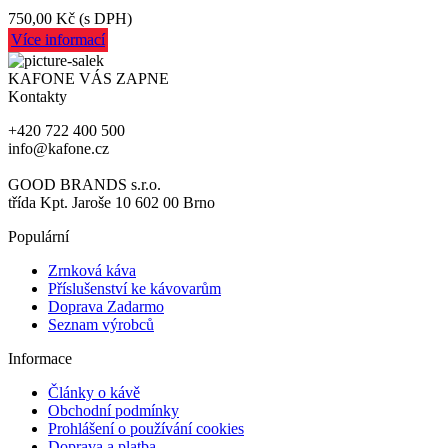
750,00 Kč
(s DPH)
Více informací
KAFONE VÁS ZAPNE
Kontakty
+420 722 400 500
info@kafone.cz
GOOD BRANDS s.r.o.
třída Kpt. Jaroše 10 602 00 Brno
Populární
Zrnková káva
Příslušenství ke kávovarům
Doprava Zadarmo
Seznam výrobců
Informace
Články o kávě
Obchodní podmínky
Prohlášení o používání cookies
Doprava a platba