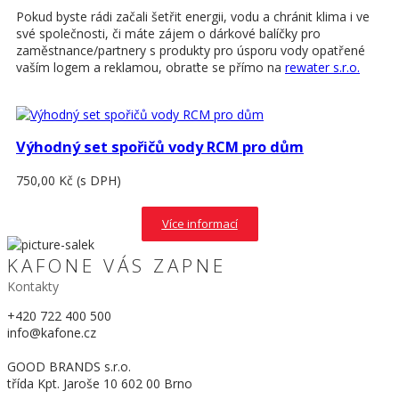
Pokud byste rádi začali šetřit energii, vodu a chránit klima i ve
své společnosti, či máte zájem o dárkové balíčky pro
zaměstnance/partnery s produkty pro úsporu vody opatřené
vaším logem a reklamou, obraťte se přímo na
rewater s.r.o.
Výhodný set spořičů vody RCM pro dům
750,00 Kč
(s DPH)
Více informací
KAFONE VÁS ZAPNE
Kontakty
+420 722 400 500
info@kafone.cz
GOOD BRANDS s.r.o.
třída Kpt. Jaroše 10 602 00 Brno