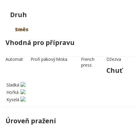
Druh
Směs
Vhodná pro přípravu
Automat
Profi pákový
Moka
French
Džezva
press
Chuť
Sladká
Hořká
Kyselá
Úroveň pražení