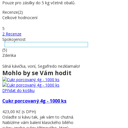
Pouze pro zásilky do 5 kg včetně obalů.
Recenze(2)
Celkové hodnocení
5
2 Recenze
Spokojenost
(5)
Zdenka
Silná kávička, voní, Segafredo nezklamalo!
Mohlo by se Vám hodit
Přidat do košíku
Cukr porcovaný 4g - 1000 ks
423,00 Kč
(s DPH)
Oslaďte si kávu tak, jak vám to chutná.
Nabízíme vám balení klasického bílého
cukru anebo cukru třtinového, který