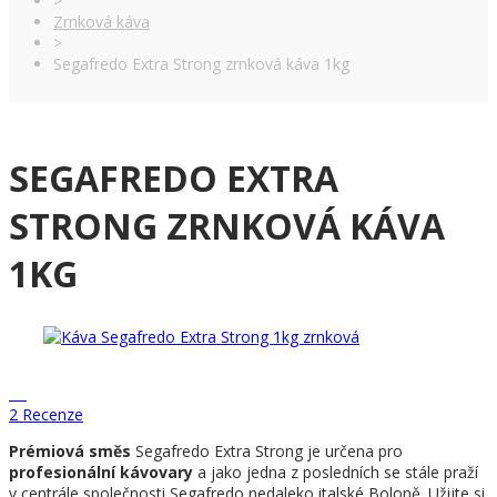
>
Zrnková káva
>
Segafredo Extra Strong zrnková káva 1kg
SEGAFREDO EXTRA
STRONG ZRNKOVÁ KÁVA
1KG
2 Recenze
Prémiová směs
Segafredo Extra Strong je určena pro
profesionální kávovary
a jako jedna z posledních se stále praží
v centrále společnosti Segafredo nedaleko italské Boloně. Užijte si