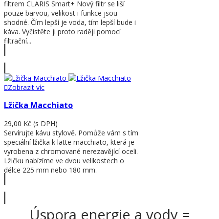
filtrem CLARIS Smart+ Nový filtr se liší
pouze barvou, velikost i funkce jsou
shodné. Čím lepší je voda, tím lepší bude i
káva. Vyčistěte ji proto raději pomocí
filtrační...
Zobrazit víc
Zobrazit víc
Lžička Macchiato
29,00 Kč
(s DPH)
Servírujte kávu stylově. Pomůže vám s tím
speciální lžička k latte macchiato, která je
vyrobena z chromované nerezavějící oceli.
Lžičku nabízíme ve dvou velikostech o
délce 225 mm nebo 180 mm.
Zobrazit víc
Úspora energie a vody =