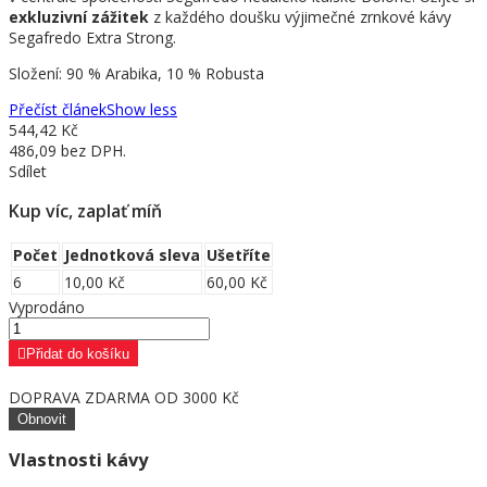
exkluzivní zážitek
z každého doušku výjimečné zrnkové kávy
Segafredo Extra Strong.
Složení: 90 % Arabika, 10 % Robusta
Přečíst článek
Show less
544,42 Kč
486,09 bez DPH.
Sdílet
Kup víc, zaplať míň
Počet
Jednotková sleva
Ušetříte
6
10,00 Kč
60,00 Kč
Vyprodáno
Přidat do košíku
DOPRAVA ZDARMA OD 3000 Kč
Vlastnosti kávy