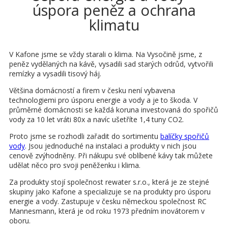
úspora peněz a ochrana
klimatu
V Kafone jsme se vždy starali o klima. Na Vysočině jsme, z
peněz vydělaných na kávě, vysadili sad starých odrůd, vytvořili
remízky a vysadili tisový háj.
Většina domácností a firem v česku není vybavena
technologiemi pro úsporu energie a vody a je to škoda. V
průměrné domácnosti se každá koruna investovaná do spořičů
vody za 10 let vráti 80x a navíc ušetříte 1,4 tuny CO2.
Proto jsme se rozhodli zařadit do sortimentu
balíčky spořičů
vody
. Jsou jednoduché na instalaci a produkty v nich jsou
cenově zvýhodněny. Při nákupu své oblíbené kávy tak můžete
udělat něco pro svoji peněženku i klima.
Za produkty stojí společnost rewater s.r.o., která je ze stejné
skupiny jako Kafone a specializuje se na produkty pro úsporu
energie a vody. Zastupuje v česku německou společnost RC
Mannesmann, která je od roku 1973 předním inovátorem v
oboru.