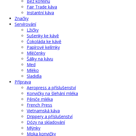
Bez kofeinu
Fair Trade káva
Instantní káva
Značky
Servírování
Lžičky
Sušenky ke kávě
Čokoláda ke kávě
Papírové kelímky
Mléčenky
Šálky na kávu
Med
Mléko
Sladidla
Příprava
Aeropress a příslušenství
Konvičky na šlehání mléka
Pěniče mléka
French Press
Vietnamská káva
Drippery a příslušenství
Dózy na skladování
Mlýnky
Moka konvičky