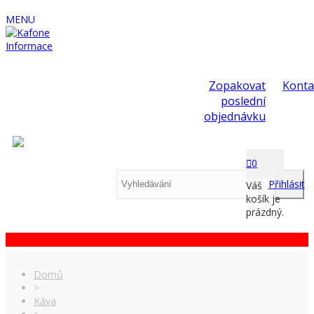
MENU
Informace
Zopakovat
Konta
poslední
objednávku
0
Přihlásit
Váš
košík je
prázdný.
Domů
>
Káva