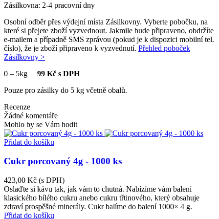
Zásilkovna: 2-4 pracovní dny
Osobní odběr přes výdejní místa Zásilkovny. Vyberte pobočku, na
které si přejete zboží vyzvednout. Jakmile bude připraveno, obdržíte
e-mailem a případně SMS zprávou (pokud je k dispozici mobilní tel.
číslo), že je zboží připraveno k vyzvednutí.
Přehled poboček
Zásilkovny >
0
–
5kg
99 Kč s DPH
Pouze pro zásilky do 5 kg včetně obalů.
Recenze
Žádné komentáře
Mohlo by se Vám hodit
Přidat do košíku
Cukr porcovaný 4g - 1000 ks
423,00 Kč
(s DPH)
Oslaďte si kávu tak, jak vám to chutná. Nabízíme vám balení
klasického bílého cukru anebo cukru třtinového, který obsahuje
zdraví prospěšné minerály. Cukr balíme do balení 1000× 4 g.
Přidat do košíku