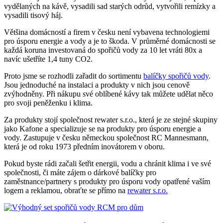
vydělaných na kávě, vysadili sad starých odrůd, vytvořili remízky a
vysadili tisový háj.
Většina domácností a firem v česku není vybavena technologiemi
pro úsporu energie a vody a je to škoda. V průměrné domácnosti se
každá koruna investovaná do spořičů vody za 10 let vráti 80x a
navíc ušetříte 1,4 tuny CO2.
Proto jsme se rozhodli zařadit do sortimentu
balíčky spořičů vody
.
Jsou jednoduché na instalaci a produkty v nich jsou cenově
zvýhodněny. Při nákupu své oblíbené kávy tak můžete udělat něco
pro svoji peněženku i klima.
Za produkty stojí společnost rewater s.r.o., která je ze stejné skupiny
jako Kafone a specializuje se na produkty pro úsporu energie a
vody. Zastupuje v česku německou společnost RC Mannesmann,
která je od roku 1973 předním inovátorem v oboru.
Pokud byste rádi začali šetřit energii, vodu a chránit klima i ve své
společnosti, či máte zájem o dárkové balíčky pro
zaměstnance/partnery s produkty pro úsporu vody opatřené vaším
logem a reklamou, obraťte se přímo na
rewater s.r.o.