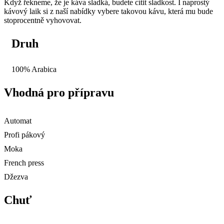
Když řekneme, že je káva sladká, budete cítit sladkost. I naprostý
kávový laik si z naší nabídky vybere takovou kávu, která mu bude
stoprocentně vyhovovat.
Druh
100% Arabica
Vhodná pro přípravu
Automat
Profi pákový
Moka
French press
Džezva
Chuť