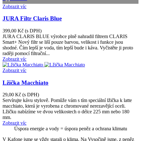
Zobrazit víc
JURA Filtr Claris Blue
399,00 Kč
(s DPH)
JURA CLARIS BLUE výrobce plně nahradil filtrem CLARIS
Smart+ Nový filtr se liší pouze barvou, velikost i funkce jsou
shodné. Čím lepší je voda, tím lepší bude i káva. Vyčistěte ji proto
raději pomocí filtrační...
Zobrazit víc
Zobrazit víc
Lžička Macchiato
29,00 Kč
(s DPH)
Servírujte kávu stylově. Pomůže vám s tím speciální lžička k latte
macchiato, která je vyrobena z chromované nerezavějící oceli.
Lžičku nabízíme ve dvou velikostech o délce 225 mm nebo 180
mm.
Zobrazit víc
Úspora energie a vody = úspora peněz a ochrana klimatu
V Kafone jsme se vždy starali o klima. Na Vysočině jsme, z peněz