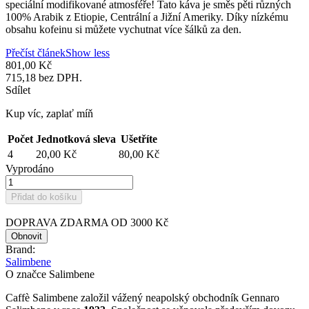
speciální modifikované atmosféře! Tato káva je směs pěti různých
100% Arabik z Etiopie, Centrální a Jižní Ameriky. Díky nízkému
obsahu kofeinu si můžete vychutnat více šálků za den.
Přečíst článek
Show less
801,00 Kč
715,18 bez DPH.
Sdílet
Kup víc, zaplať míň
Počet
Jednotková sleva
Ušetříte
4
20,00 Kč
80,00 Kč
Vyprodáno
Přidat do košíku
DOPRAVA ZDARMA OD 3000 Kč
Brand:
Salimbene
O značce Salimbene
Caffè Salimbene založil vážený neapolský obchodník Gennaro