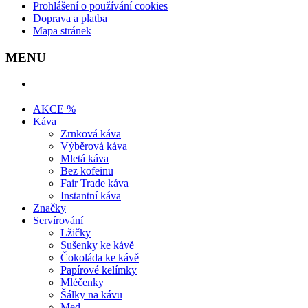
Prohlášení o používání cookies
Doprava a platba
Mapa stránek
MENU
AKCE %
Káva
Zrnková káva
Výběrová káva
Mletá káva
Bez kofeinu
Fair Trade káva
Instantní káva
Značky
Servírování
Lžičky
Sušenky ke kávě
Čokoláda ke kávě
Papírové kelímky
Mléčenky
Šálky na kávu
Med