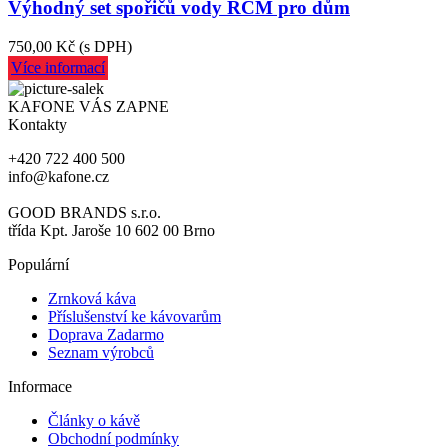
Výhodný set spořičů vody RCM pro dům
750,00 Kč
(s DPH)
Více informací
KAFONE VÁS ZAPNE
Kontakty
+420 722 400 500
info@kafone.cz
GOOD BRANDS s.r.o.
třída Kpt. Jaroše 10 602 00 Brno
Populární
Zrnková káva
Příslušenství ke kávovarům
Doprava Zadarmo
Seznam výrobců
Informace
Články o kávě
Obchodní podmínky