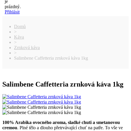
je
prázdný.
Přihlásit
Domů
>
Káva
>
Zrnková káva
>
Salimbene Caffetteria zrnková káva 1kg
Salimbene Caffetteria zrnková káva 1kg
100% Arabika ovocného aroma, sladké chuti a smetanovou
cremou
. Plné tělo a dlouho přetrvávající chuť na patře. To vše ve