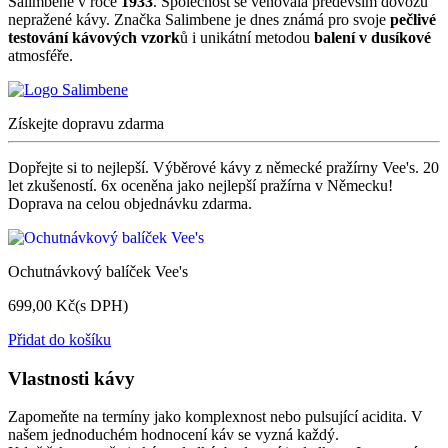
Salimbene v roce
1933
. Společnost se věnovala především dovozu
nepražené kávy. Značka Salimbene je dnes známá pro svoje
pečlivé
testování kávových vzork
ů i unikátní metodou
balení v dusíkové
atmosféře.
Získejte dopravu zdarma
Dopřejte si to nejlepší. Výběrové kávy z německé pražírny Vee's. 20
let zkušeností. 6x oceněna jako nejlepší pražírna v Německu!
Doprava na celou objednávku zdarma.
Ochutnávkový balíček Vee's
699,00 Kč
(s DPH)
Přidat do košíku
Vlastnosti kávy
Zapomeňte na termíny jako komplexnost nebo pulsující acidita. V
našem jednoduchém hodnocení káv se vyzná každý.