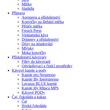
Mléko
Sladidla
Příprava
Aeropress a příslušenství
Konvičky na šlehání mléka
Pěniče mléka
French Press
Vietnamská káva
Drippery a příslušenství
Dózy na skladování
Mlýnky
Moka konvičky
Příslušenství kávovary
Filtry do kávovarů
Odvápňovací a čistící prostředky
Kávové kapsle a pody
Kapsle pro Nespresso
Kapsle Illy Iperespresso
Lavazza BLUE kapsle
Kapsle illy Mitaca MPS
Kávové PODy
Čaj, čokoláda a kakao
Čaj
Horká čokoláda