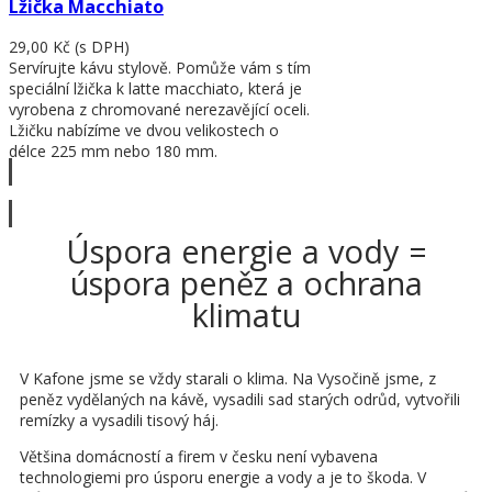
Lžička Macchiato
29,00 Kč
(s DPH)
Servírujte kávu stylově. Pomůže vám s tím
speciální lžička k latte macchiato, která je
vyrobena z chromované nerezavějící oceli.
Lžičku nabízíme ve dvou velikostech o
délce 225 mm nebo 180 mm.
Zobrazit víc
Úspora energie a vody =
úspora peněz a ochrana
klimatu
V Kafone jsme se vždy starali o klima. Na Vysočině jsme, z
peněz vydělaných na kávě, vysadili sad starých odrůd, vytvořili
remízky a vysadili tisový háj.
Většina domácností a firem v česku není vybavena
technologiemi pro úsporu energie a vody a je to škoda. V