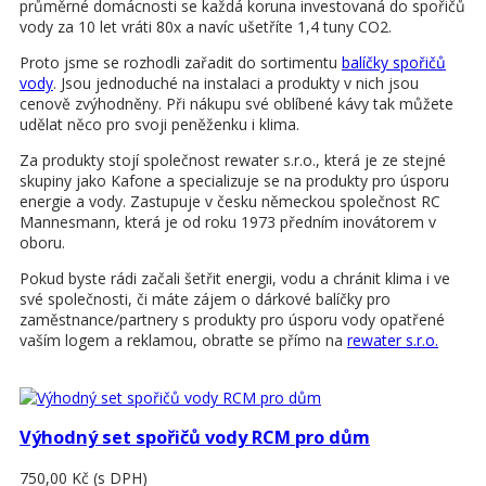
průměrné domácnosti se každá koruna investovaná do spořičů
vody za 10 let vráti 80x a navíc ušetříte 1,4 tuny CO2.
Proto jsme se rozhodli zařadit do sortimentu
balíčky spořičů
vody
. Jsou jednoduché na instalaci a produkty v nich jsou
cenově zvýhodněny. Při nákupu své oblíbené kávy tak můžete
udělat něco pro svoji peněženku i klima.
Za produkty stojí společnost rewater s.r.o., která je ze stejné
skupiny jako Kafone a specializuje se na produkty pro úsporu
energie a vody. Zastupuje v česku německou společnost RC
Mannesmann, která je od roku 1973 předním inovátorem v
oboru.
Pokud byste rádi začali šetřit energii, vodu a chránit klima i ve
své společnosti, či máte zájem o dárkové balíčky pro
zaměstnance/partnery s produkty pro úsporu vody opatřené
vaším logem a reklamou, obraťte se přímo na
rewater s.r.o.
Výhodný set spořičů vody RCM pro dům
750,00 Kč
(s DPH)