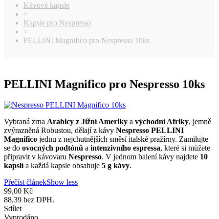
Kávové kapsle
>
Kapsle pro Nespresso
>
PELLINI Magnifico pro Nespresso 10ks
PELLINI Magnifico pro Nespresso 10ks
Vybraná zrna
Arabicy z Jižní Ameriky
a
východní Afriky
, jemně
zvýrazněná Robustou, dělají z kávy
Nespresso PELLINI
Magnifico
jednu z nejchutnějších směsí italské pražírny. Zamilujte
se do
ovocných podtónů
a
intenzivního espressa
, které si můžete
připravit v kávovaru
Nespresso
. V jednom balení kávy najdete
10
kapslí
a každá kapsle obsahuje
5 g kávy
.
Přečíst článek
Show less
99,00 Kč
88,39 bez DPH.
Sdílet
Vyprodáno