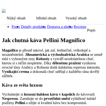
Nízký obsah
Střední obsah
Vysoký obsah
Popis
Detaily produktu
Doprava a platba
Recenze
Popis
Jak chutná káva Pellini Magnifico
Magnifico
je přesně takové, jak zní. Jedinečné, velkolepé a
nezaměnitelné.
Jihoamerická a východoafrická Arabica
se umně
mísí s vybranými zrny
Robusty
a vytváří neodolatelnou chuť,
kterou si s ničím nespletete. Díky
dělenému pražení
vyniknou
ovocné tóny Arabicy a Robusta dodá italskému espressu intenzitu.
Vynikající crema
a dokonalá chuť udělají z každého rána skvělý
zážitek.
Káva ze světa luxusu
Vychutnejte si
luxusní italskou kávu v kapslích
do kávovarů
Nespresso
. Zamilujte se do
prvotřídní směsi
vyhlášené italské
pražírny
Pellini
a užijte si kvalitní kávu bez kompromisů.