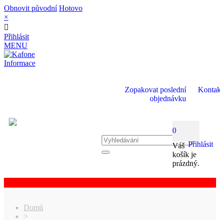
Obnovit původní
Hotovo
×
Přihlásit
MENU
Informace
Zopakovat poslední
Kontak
objednávku
0
Přihlásit
Váš
košík je
prázdný.
Domů
>