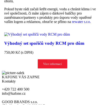
oboru.
Pokud byste rádi začali šetřit energii, vodu a chránit klima i ve
své společnosti, či máte zájem o dárkové balíčky pro
zaměstnance/partnery s produkty pro úsporu vody opatřené
vaším logem a reklamou, obraťte se přímo na
rewater s.r.o.
Výhodný set spořičů vody RCM pro dům
750,00 Kč
(s DPH)
Více informací
KAFONE VÁS ZAPNE
Kontakty
+420 722 400 500
info@kafone.cz
GOOD BRANDS s.r.o.