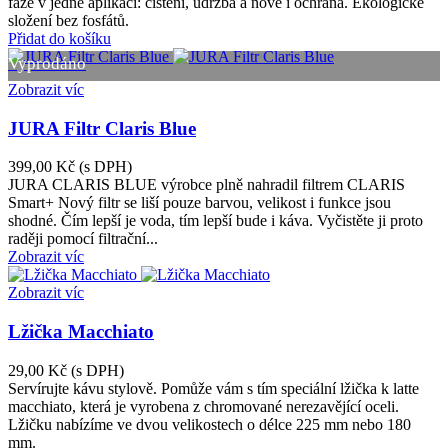
fáze v jedné aplikaci: čištění, údržba a nově i ochrana. Ekologické
složení bez fosfátů.
Přidat do košíku
Vyprodáno
Zobrazit víc
JURA Filtr Claris Blue
399,00 Kč
(s DPH)
JURA CLARIS BLUE výrobce plně nahradil filtrem CLARIS
Smart+ Nový filtr se liší pouze barvou, velikost i funkce jsou
shodné. Čím lepší je voda, tím lepší bude i káva. Vyčistěte ji proto
raději pomocí filtrační...
Zobrazit víc
Zobrazit víc
Lžička Macchiato
29,00 Kč
(s DPH)
Servírujte kávu stylově. Pomůže vám s tím speciální lžička k latte
macchiato, která je vyrobena z chromované nerezavějící oceli.
Lžičku nabízíme ve dvou velikostech o délce 225 mm nebo 180
mm.