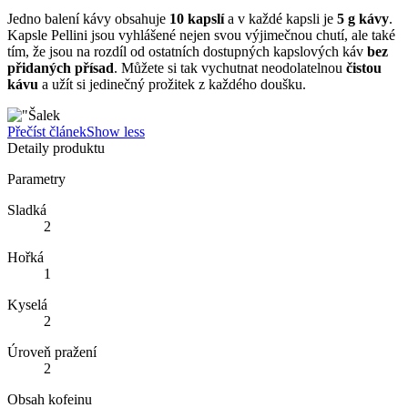
Jedno balení kávy obsahuje
10 kapslí
a v každé kapsli je
5 g kávy
.
Kapsle Pellini jsou vyhlášené nejen svou výjimečnou chutí, ale také
tím, že jsou na rozdíl od ostatních dostupných kapslových káv
bez
přidaných přísad
. Můžete si tak vychutnat neodolatelnou
čistou
kávu
a užít si jedinečný prožitek z každého doušku.
Přečíst článek
Show less
Detaily produktu
Parametry
Sladká
2
Hořká
1
Kyselá
2
Úroveň pražení
2
Obsah kofeinu