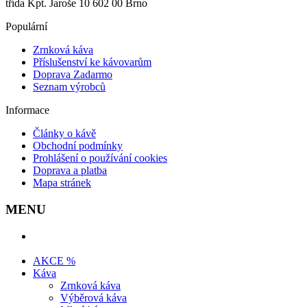
třída Kpt. Jaroše 10 602 00 Brno
Populární
Zrnková káva
Příslušenství ke kávovarům
Doprava Zadarmo
Seznam výrobců
Informace
Články o kávě
Obchodní podmínky
Prohlášení o používání cookies
Doprava a platba
Mapa stránek
MENU
AKCE %
Káva
Zrnková káva
Výběrová káva