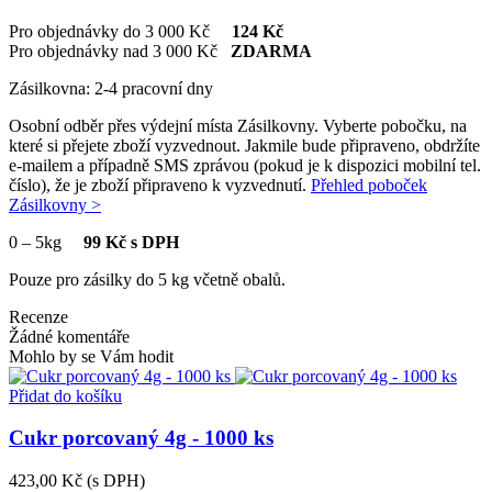
Pro objednávky do 3 000 Kč
124 Kč
Pro objednávky nad 3 000 Kč
ZDARMA
Zásilkovna: 2-4 pracovní dny
Osobní odběr přes výdejní místa Zásilkovny. Vyberte pobočku, na
které si přejete zboží vyzvednout. Jakmile bude připraveno, obdržíte
e-mailem a případně SMS zprávou (pokud je k dispozici mobilní tel.
číslo), že je zboží připraveno k vyzvednutí.
Přehled poboček
Zásilkovny >
0
–
5kg
99 Kč s DPH
Pouze pro zásilky do 5 kg včetně obalů.
Recenze
Žádné komentáře
Mohlo by se Vám hodit
Přidat do košíku
Cukr porcovaný 4g - 1000 ks
423,00 Kč
(s DPH)