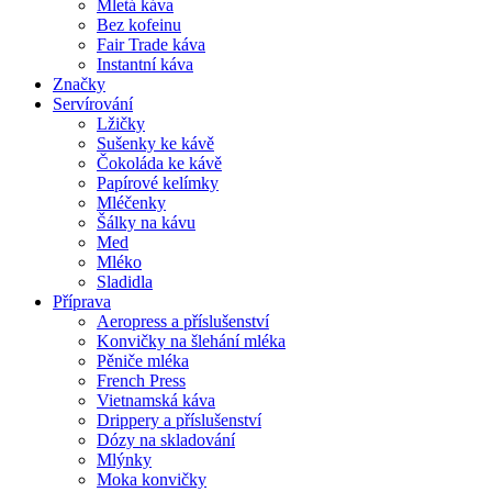
Mletá káva
Bez kofeinu
Fair Trade káva
Instantní káva
Značky
Servírování
Lžičky
Sušenky ke kávě
Čokoláda ke kávě
Papírové kelímky
Mléčenky
Šálky na kávu
Med
Mléko
Sladidla
Příprava
Aeropress a příslušenství
Konvičky na šlehání mléka
Pěniče mléka
French Press
Vietnamská káva
Drippery a příslušenství
Dózy na skladování
Mlýnky
Moka konvičky