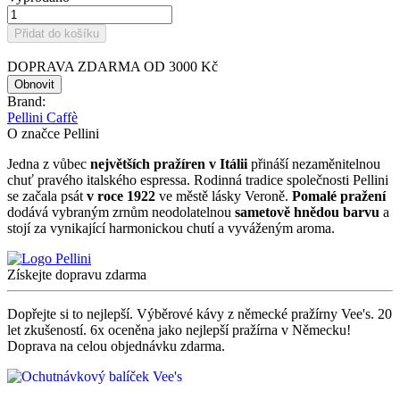
Přidat do košíku
DOPRAVA ZDARMA OD 3000 Kč
Brand:
Pellini Caffè
O značce Pellini
Jedna z vůbec
největších pražíren v Itálii
přináší nezaměnitelnou
chuť pravého italského espressa. Rodinná tradice společnosti Pellini
se začala psát
v roce 1922
ve městě lásky Veroně.
Pomalé pražení
dodává vybraným zrnům neodolatelnou
sametově hnědou barvu
a
stojí za vynikající harmonickou chutí a vyváženým aroma.
Získejte dopravu zdarma
Dopřejte si to nejlepší. Výběrové kávy z německé pražírny Vee's. 20
let zkušeností. 6x oceněna jako nejlepší pražírna v Německu!
Doprava na celou objednávku zdarma.