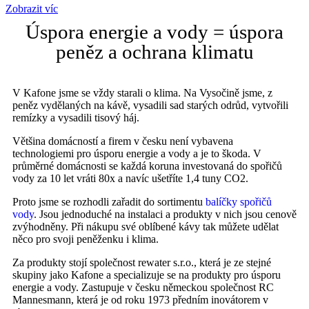
Zobrazit víc
Úspora energie a vody = úspora
peněz a ochrana klimatu
V Kafone jsme se vždy starali o klima. Na Vysočině jsme, z
peněz vydělaných na kávě, vysadili sad starých odrůd, vytvořili
remízky a vysadili tisový háj.
Většina domácností a firem v česku není vybavena
technologiemi pro úsporu energie a vody a je to škoda. V
průměrné domácnosti se každá koruna investovaná do spořičů
vody za 10 let vráti 80x a navíc ušetříte 1,4 tuny CO2.
Proto jsme se rozhodli zařadit do sortimentu
balíčky spořičů
vody
. Jsou jednoduché na instalaci a produkty v nich jsou cenově
zvýhodněny. Při nákupu své oblíbené kávy tak můžete udělat
něco pro svoji peněženku i klima.
Za produkty stojí společnost rewater s.r.o., která je ze stejné
skupiny jako Kafone a specializuje se na produkty pro úsporu
energie a vody. Zastupuje v česku německou společnost RC
Mannesmann, která je od roku 1973 předním inovátorem v