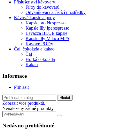
Příslušenství kávovary
Filtry do kávovarů
Odvápňovací a čistící prostředky
Kávové kapsle a pody
Kapsle pro Nespresso
Kapsle Illy Iperespresso
Lavazza BLUE kapsle
Kapsle illy Mitaca MPS
Kávové PODy
Čaj, čokoláda a kakao
Čaj
Horká čokoláda
Kakao
Informace
Přihlásit
Hledat
Zobrazit více produktů.
Nenalezeny žádné produkty
Nedávno prohlédnuté