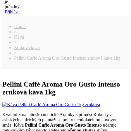
je
prázdný.
Přihlásit
Domů
>
Káva
>
Zrnková káva
>
Pellini Caffè Aroma Oro Gusto Intenso zrnková káva 1kg
Pellini Caffè Aroma Oro Gusto Intenso
zrnková káva 1kg
Kvalitní zrna latinskoamerické Arabiky s příměsí Robusty z
asijských a afrických plantáží se pojí v neodolatelnou kávovou
směs. Káva
Pellini Caffe Aroma Oro Gusto Intenso
učaruje
milovníkům kávy neodolatelně
vyváženou chutí
s mírně