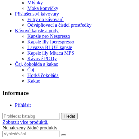
Mlýnky
Moka konvičky
Příslušenství kávovary
Filtry do kávovarů
Odvápňovací a čistící prostředky
Kávové kapsle a pody
Kapsle pro Nespresso
Kapsle Illy Iperespresso
Lavazza BLUE kapsle
Kapsle illy Mitaca MPS
Kávové PODy
Čaj, čokoláda a kakao
Čaj
Horká čokoláda
Kakao
Informace
Přihlásit
Hledat
Zobrazit více produktů.
Nenalezeny žádné produkty