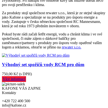
zvýhodněny. Při nákupu své oblíbené kávy tak můžete udělat něco
pro svoji peněženku i klima.
Za produkty stojí společnost rewater s.r.o., která je ze stejné skupiny
jako Kafone a specializuje se na produkty pro úsporu energie a
vody. Zastupuje v česku německou společnost RC Mannesmann,
která je od roku 1973 předním inovátorem v oboru.
Pokud byste rádi začali šetřit energii, vodu a chránit klima i ve své
společnosti, či máte zájem o dárkové balíčky pro
zaměstnance/partnery s produkty pro úsporu vody opatřené vaším
logem a reklamou, obraťte se přímo na
rewater s.r.o.
Výhodný set spořičů vody RCM pro dům
750,00 Kč
(s DPH)
Více informací
KAFONE VÁS ZAPNE
Kontakty
+420 722 400 500
info@kafone.cz