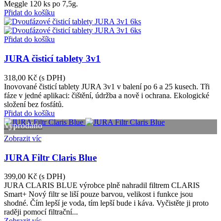
Meggle 120 ks po 7,5g.
Přidat do košíku
Přidat do košíku
JURA čisticí tablety 3v1
318,00 Kč
(s DPH)
Inovované čisticí tablety JURA 3v1 v balení po 6 a 25 kusech. Tři
fáze v jedné aplikaci: čištění, údržba a nově i ochrana. Ekologické
složení bez fosfátů.
Přidat do košíku
Vyprodáno
Zobrazit víc
JURA Filtr Claris Blue
399,00 Kč
(s DPH)
JURA CLARIS BLUE výrobce plně nahradil filtrem CLARIS
Smart+ Nový filtr se liší pouze barvou, velikost i funkce jsou
shodné. Čím lepší je voda, tím lepší bude i káva. Vyčistěte ji proto
raději pomocí filtrační...
Zobrazit víc