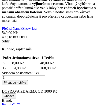
kořeněným aroma
a
výjimečnou cremou
. Vhodný výběr zrn a
pomalé pražení umožnilo vznik kávy
bez známek kyselosti a s
menším obsahem kofeinu
. Velmi vhodná směs pro kávové
automaty, doporučujeme ji pro přípravu cappuccina nebo latte
macchiata.
Přečíst článek
Show less
549,00 Kč
490,18 bez DPH.
Sdílet
Kup víc, zaplať míň
Počet
Jednotková sleva
Ušetříte
6
8,00 Kč
48,00 Kč
12
14,00 Kč
168,00 Kč
Skladem posledních 9 ks
Přidat do košíku
DOPRAVA ZDARMA OD 3000 Kč
Brand:
Pellini Caffè