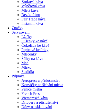
Zrnková káva
Výběrová káva
Mletá káva
Bez kofeinu
Fair Trade káva
Instantní káva
Značky
Servírování
Lžičky
Sušenky ke kávě
Čokoláda ke kávě
Papírové kelímky
Mléčenky
Šálky na kávu
Med
Mléko
Sladidla
Příprava
Aeropress a příslušenství
Konvičky na šlehání mléka
Pěniče mléka
French Press
Vietnamská káva
Drippery a příslušenství
Dózy na skladování