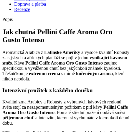
Doprava a platba
Recenze
Popis
Jak chutná Pellini Caffe Aroma Oro
Gusto Intenso
Aromatická Arabica z
Latinské Ameriky
a vysoce kvalitní Robusty
z asijských a afrických plantáží se pojí v jednu
vynikající kávovou
směs
. Káva
Pellini Caffe Aroma Oro Gusto Intenso
zaujme
specifickou a vyváženou chutí bez jakýchkoli známek kyselosti.
Třešničkou je
extrémní crema
s mírně
kořeněným
aroma
, které
nikdo neodolá.
Intenzivní prožitek z každého doušku
Kvalitní zrna Arabicy a Robusty z vybraných kávových regionů
světa stojí za nezapomenutelným požitkem z pití kávy
Pellini Caffe
Aroma Oro Gusto Intenso
. Pomalé střední pražení dodává směsi
příjemnou chuť
a intenzitu, kterou si vychutnáte v kteroukoli denní
dobu.