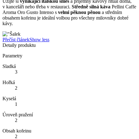
Užijte si
vynikající italskou směs
a příjemný kávový rituál doma,
v kanceláři nebo třeba v restauraci.
Středně silná káva
Pellini Caffe
Aroma Oro Gusto Intenso s
velmi pěknou pěnou
a středním
obsahem kofeinu je ideální volbou pro všechny milovníky dobré
kávy.
Přečíst článek
Show less
Detaily produktu
Parametry
Sladká
3
Hořká
2
Kyselá
1
Úroveň pražení
2
Obsah kofeinu
2