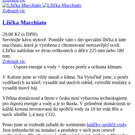
Zobrazit víc
Lžička Macchiato
29,00 Kč
(s DPH)
Servírujte kávu stylově. Pomůže vám s tím speciální lžička k latte
macchiato, která je vyrobena z chromované nerezavějící oceli.
Lžičku nabízíme ve dvou velikostech o délce 225 mm nebo 180
mm.
Zobrazit víc
Úspora energie a vody = úspora peněz a ochrana klimatu
V Kafone jsme se vždy starali o klima. Na Vysočině jsme, z peněz
vydělaných na kávě, vysadili sad starých odrůd, vytvořili remízky a
vysadili tisový háj.
Většina domácností a firem v česku není vybavena technologiemi
pro úsporu energie a vody a je to škoda. V průměrné domácnosti se
každá koruna investovaná do spořičů vody za 10 let vráti 80x a
navíc ušetříte 1,4 tuny CO2.
Proto jsme se rozhodli zařadit do sortimentu
balíčky spořičů vody
.
Jsou jednoduché na instalaci a produkty v nich jsou cenově