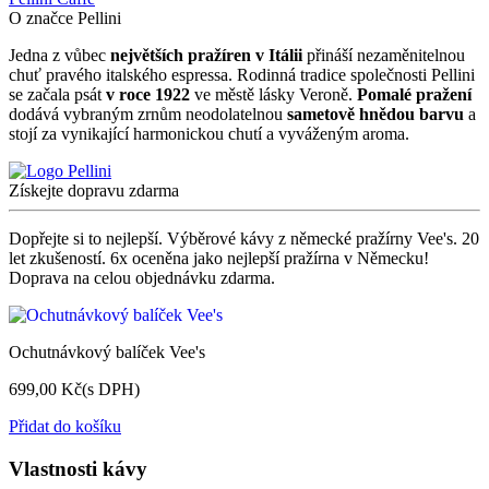
O značce Pellini
Jedna z vůbec
největších pražíren v Itálii
přináší nezaměnitelnou
chuť pravého italského espressa. Rodinná tradice společnosti Pellini
se začala psát
v roce 1922
ve městě lásky Veroně.
Pomalé pražení
dodává vybraným zrnům neodolatelnou
sametově hnědou barvu
a
stojí za vynikající harmonickou chutí a vyváženým aroma.
Získejte dopravu zdarma
Dopřejte si to nejlepší. Výběrové kávy z německé pražírny Vee's. 20
let zkušeností. 6x oceněna jako nejlepší pražírna v Německu!
Doprava na celou objednávku zdarma.
Ochutnávkový balíček Vee's
699,00 Kč
(s DPH)
Přidat do košíku
Vlastnosti kávy