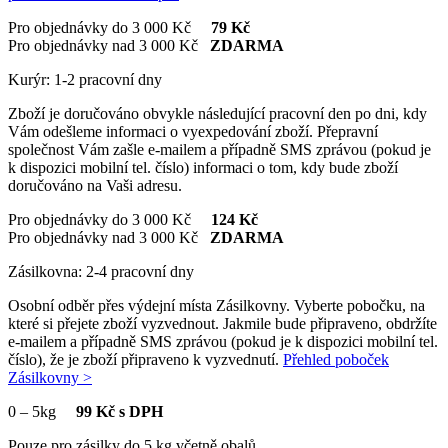
Pro objednávky do 3 000 Kč
79 Kč
Pro objednávky nad 3 000 Kč
ZDARMA
Kurýr: 1-2 pracovní dny
Zboží je doručováno obvykle následující pracovní den po dni, kdy
Vám odešleme informaci o vyexpedování zboží. Přepravní
společnost Vám zašle e-mailem a případně SMS zprávou (pokud je
k dispozici mobilní tel. číslo) informaci o tom, kdy bude zboží
doručováno na Vaši adresu.
Pro objednávky do 3 000 Kč
124 Kč
Pro objednávky nad 3 000 Kč
ZDARMA
Zásilkovna: 2-4 pracovní dny
Osobní odběr přes výdejní místa Zásilkovny. Vyberte pobočku, na
které si přejete zboží vyzvednout. Jakmile bude připraveno, obdržíte
e-mailem a případně SMS zprávou (pokud je k dispozici mobilní tel.
číslo), že je zboží připraveno k vyzvednutí.
Přehled poboček
Zásilkovny >
0
–
5kg
99 Kč s DPH
Pouze pro zásilky do 5 kg včetně obalů.