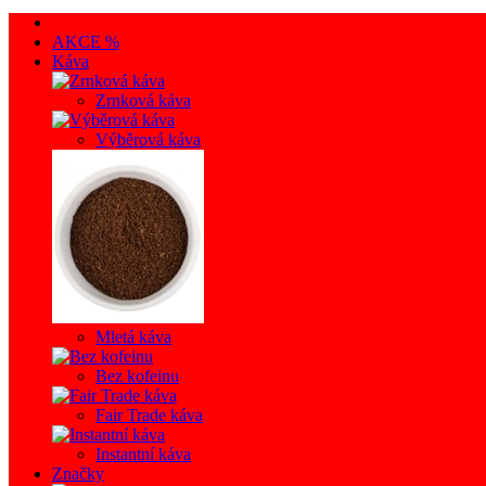
AKCE %
Káva
Zrnková káva
Výběrová káva
Mletá káva
Bez kofeinu
Fair Trade káva
Instantní káva
Značky