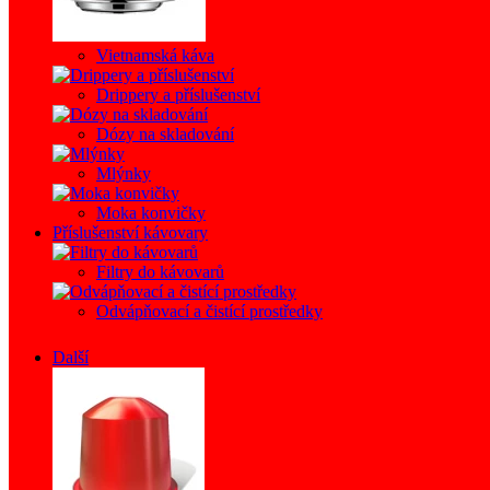
Vietnamská káva
Drippery a příslušenství
Dózy na skladování
Mlýnky
Moka konvičky
Příslušenství kávovary
Filtry do kávovarů
Odvápňovací a čistící prostředky
Další