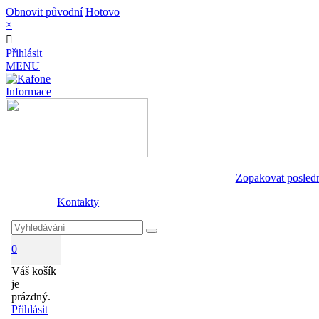
Obnovit původní
Hotovo
×
Přihlásit
MENU
Informace
Zopakovat posled
Kontakty
0
Váš košík
je
prázdný.
Přihlásit