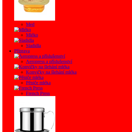
Med
Mléko
Sladidla
Příprava
Aeropress a příslušenství
Konvičky na šlehání mléka
Pěniče mléka
French Press