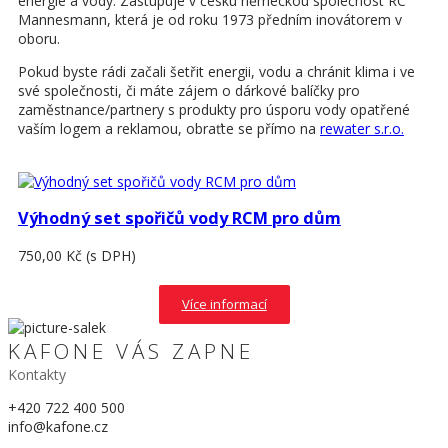
energie a vody. Zastupuje v česku německou společnost RC
Mannesmann, která je od roku 1973 předním inovátorem v
oboru.
Pokud byste rádi začali šetřit energii, vodu a chránit klima i ve
své společnosti, či máte zájem o dárkové balíčky pro
zaměstnance/partnery s produkty pro úsporu vody opatřené
vaším logem a reklamou, obraťte se přímo na
rewater s.r.o.
Výhodný set spořičů vody RCM pro dům
750,00 Kč
(s DPH)
Více informací
KAFONE VÁS ZAPNE
Kontakty
+420 722 400 500
info@kafone.cz