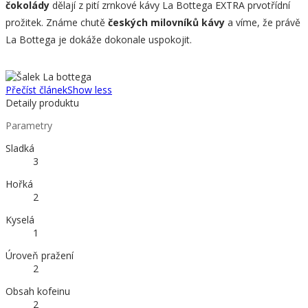
čokolády
dělají z pití zrnkové kávy La Bottega EXTRA prvotřídní
prožitek. Známe chutě
českých milovníků kávy
a víme, že právě
La Bottega je dokáže dokonale uspokojit.
Přečíst článek
Show less
Detaily produktu
Parametry
Sladká
3
Hořká
2
Kyselá
1
Úroveň pražení
2
Obsah kofeinu
2