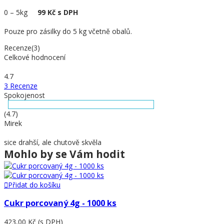
0
–
5kg
99 Kč s DPH
Pouze pro zásilky do 5 kg včetně obalů.
Recenze(3)
Celkové hodnocení
4.7
3 Recenze
Spokojenost
(4.7)
Mirek
sice drahší, ale chutově skvěla
Mohlo by se Vám hodit
Přidat do košíku
Cukr porcovaný 4g - 1000 ks
423,00 Kč
(s DPH)