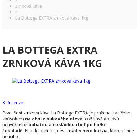
>
Zrnková káva
>
La Bottega EXTRA zrnková káva 1kg
LA BOTTEGA EXTRA
ZRNKOVÁ KÁVA 1KG
3 Recenze
Prvotřídní zrnková káva La Bottega EXTRA je pražena tradičním
způsobem
na ohni z bukového dřeva
, což kávě dodává
neuvěřitelně
bohatou a nasládlou chuť po hořké
čokoládě.
Neodolatelná směs s
nádechem kakaa
,
kterou jinde
neucítíte.