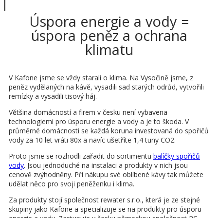
Úspora energie a vody =
úspora peněz a ochrana
klimatu
V Kafone jsme se vždy starali o klima. Na Vysočině jsme, z
peněz vydělaných na kávě, vysadili sad starých odrůd, vytvořili
remízky a vysadili tisový háj.
Většina domácností a firem v česku není vybavena
technologiemi pro úsporu energie a vody a je to škoda. V
průměrné domácnosti se každá koruna investovaná do spořičů
vody za 10 let vráti 80x a navíc ušetříte 1,4 tuny CO2.
Proto jsme se rozhodli zařadit do sortimentu
balíčky spořičů
vody
. Jsou jednoduché na instalaci a produkty v nich jsou
cenově zvýhodněny. Při nákupu své oblíbené kávy tak můžete
udělat něco pro svoji peněženku i klima.
Za produkty stojí společnost rewater s.r.o., která je ze stejné
skupiny jako Kafone a specializuje se na produkty pro úsporu