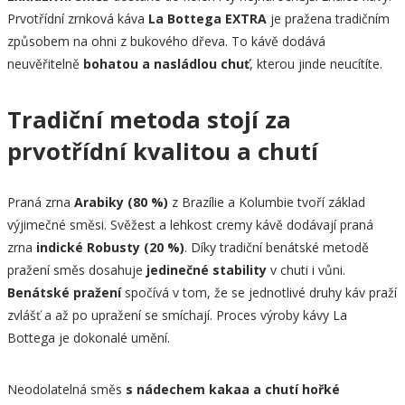
Prvotřídní zrnková káva
La Bottega EXTRA
je pražena tradičním
způsobem na ohni z bukového dřeva. To kávě dodává
neuvěřitelně
bohatou a nasládlou chuť
, kterou jinde neucítíte.
Tradiční metoda stojí za
prvotřídní kvalitou a chutí
Praná zrna
Arabiky (80 %)
z Brazílie a Kolumbie tvoří základ
výjimečné směsi. Svěžest a lehkost cremy kávě dodávají praná
zrna
indické Robusty (20 %)
. Díky tradiční benátské metodě
pražení směs dosahuje
jedinečné stability
v chuti i vůni.
Benátské pražení
spočívá v tom, že se jednotlivé druhy káv praží
zvlášť a až po upražení se smíchají. Proces výroby kávy La
Bottega je dokonalé umění.
Neodolatelná směs
s nádechem kakaa a chutí hořké