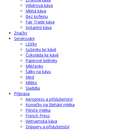
Výběrová káva
Mletá káva
Bez kofeinu
Fair Trade káva
Instantní káva
Značky
Servírování
Lžičky
Sušenky ke kávě
Čokoláda ke kávě
Papírové kelímky
Mléčenky
Šálky na kávu
Med
Mléko
Sladidla
Příprava
Aeropress a příslušenství
Konvičky na šlehání mléka
Pěniče mléka
French Press
Vietnamská káva
Drippery a příslušenství