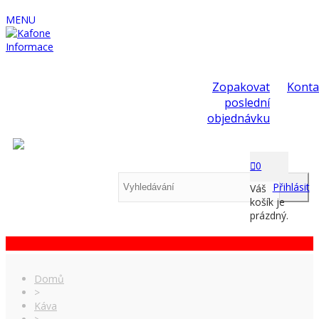
MENU
Informace
Zopakovat
Konta
poslední
objednávku
0
Přihlásit
Váš
košík je
prázdný.
Domů
>
Káva