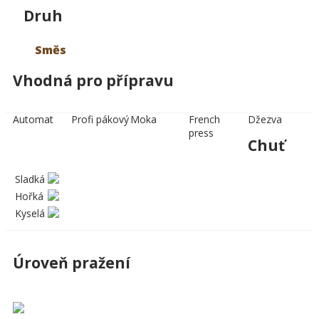
Druh
Směs
Vhodná pro přípravu
Automat
Profi pákový
Moka
French
Džezva
press
Chuť
Sladká
Hořká
Kyselá
Úroveň pražení