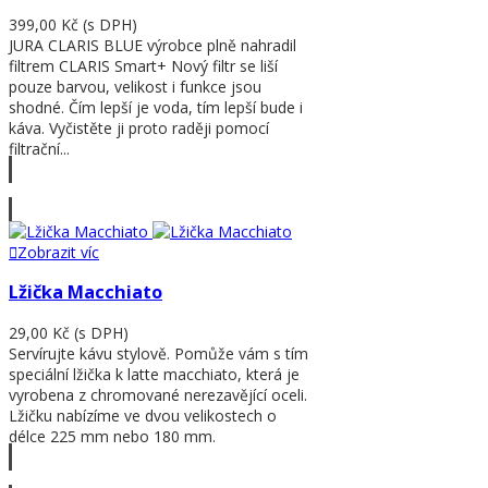
399,00 Kč
(s DPH)
JURA CLARIS BLUE výrobce plně nahradil
filtrem CLARIS Smart+ Nový filtr se liší
pouze barvou, velikost i funkce jsou
shodné. Čím lepší je voda, tím lepší bude i
káva. Vyčistěte ji proto raději pomocí
filtrační...
Zobrazit víc
Zobrazit víc
Lžička Macchiato
29,00 Kč
(s DPH)
Servírujte kávu stylově. Pomůže vám s tím
speciální lžička k latte macchiato, která je
vyrobena z chromované nerezavějící oceli.
Lžičku nabízíme ve dvou velikostech o
délce 225 mm nebo 180 mm.
Zobrazit víc