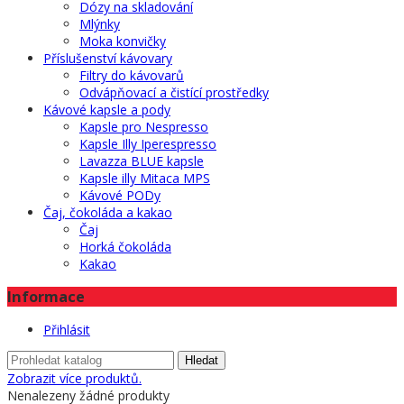
Dózy na skladování
Mlýnky
Moka konvičky
Příslušenství kávovary
Filtry do kávovarů
Odvápňovací a čistící prostředky
Kávové kapsle a pody
Kapsle pro Nespresso
Kapsle Illy Iperespresso
Lavazza BLUE kapsle
Kapsle illy Mitaca MPS
Kávové PODy
Čaj, čokoláda a kakao
Čaj
Horká čokoláda
Kakao
Informace
Přihlásit
Hledat
Zobrazit více produktů.
Nenalezeny žádné produkty