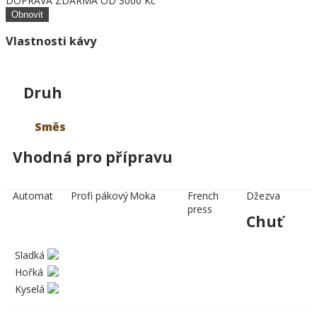
DOPRAVA ZDARMA OD 3000 Kč
Vlastnosti kávy
Druh
Směs
Vhodná pro přípravu
Automat
Profi pákový
Moka
French
Džezva
press
Chuť
Sladká
Hořká
Kyselá