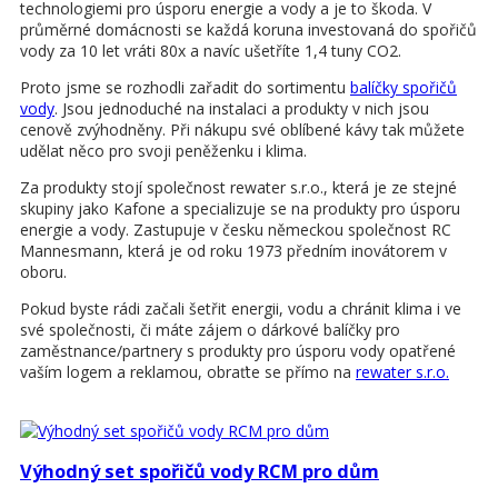
technologiemi pro úsporu energie a vody a je to škoda. V
průměrné domácnosti se každá koruna investovaná do spořičů
vody za 10 let vráti 80x a navíc ušetříte 1,4 tuny CO2.
Proto jsme se rozhodli zařadit do sortimentu
balíčky spořičů
vody
. Jsou jednoduché na instalaci a produkty v nich jsou
cenově zvýhodněny. Při nákupu své oblíbené kávy tak můžete
udělat něco pro svoji peněženku i klima.
Za produkty stojí společnost rewater s.r.o., která je ze stejné
skupiny jako Kafone a specializuje se na produkty pro úsporu
energie a vody. Zastupuje v česku německou společnost RC
Mannesmann, která je od roku 1973 předním inovátorem v
oboru.
Pokud byste rádi začali šetřit energii, vodu a chránit klima i ve
své společnosti, či máte zájem o dárkové balíčky pro
zaměstnance/partnery s produkty pro úsporu vody opatřené
vaším logem a reklamou, obraťte se přímo na
rewater s.r.o.
Výhodný set spořičů vody RCM pro dům