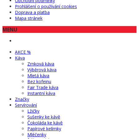
Obchodní podmínky
Prohlášení o používání cookies
Doprava a platba
Mapa stránek
MENU
AKCE %
Káva
Zrnková káva
Výběrová káva
Mletá káva
Bez kofeinu
Fair Trade káva
Instantní káva
Značky
Servírování
Lžičky
Sušenky ke kávě
Čokoláda ke kávě
Papírové kelímky
Mléčenky