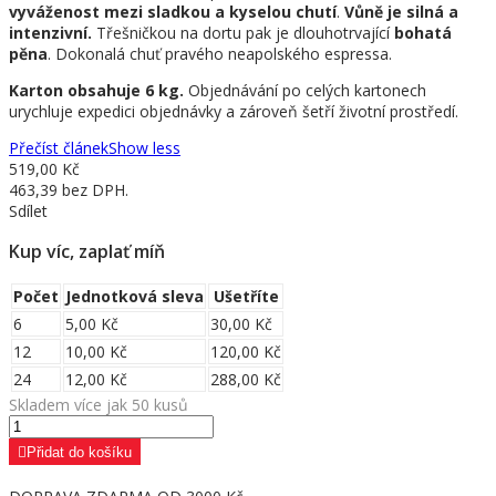
vyváženost mezi sladkou a kyselou chutí
.
Vůně je silná a
intenzivní.
Třešničkou na dortu pak je dlouhotrvající
bohatá
pěna
. Dokonalá chuť pravého neapolského espressa.
Karton obsahuje 6 kg.
Objednávání po celých kartonech
urychluje expedici objednávky a zároveň šetří životní prostředí.
Přečíst článek
Show less
519,00 Kč
463,39 bez DPH.
Sdílet
Kup víc, zaplať míň
Počet
Jednotková sleva
Ušetříte
6
5,00 Kč
30,00 Kč
12
10,00 Kč
120,00 Kč
24
12,00 Kč
288,00 Kč
Skladem více jak 50 kusů
Přidat do košíku