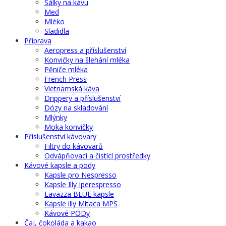
Šálky na kávu
Med
Mléko
Sladidla
Příprava
Aeropress a příslušenství
Konvičky na šlehání mléka
Pěniče mléka
French Press
Vietnamská káva
Drippery a příslušenství
Dózy na skladování
Mlýnky
Moka konvičky
Příslušenství kávovary
Filtry do kávovarů
Odvápňovací a čistící prostředky
Kávové kapsle a pody
Kapsle pro Nespresso
Kapsle Illy Iperespresso
Lavazza BLUE kapsle
Kapsle illy Mitaca MPS
Kávové PODy
Čaj, čokoláda a kakao