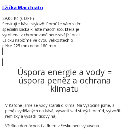
Lžička Macchiato
29,00 Kč
(s DPH)
Servírujte kávu stylově. Pomůže vám s tím
speciální lžička k latte macchiato, která je
vyrobena z chromované nerezavějící oceli.
Lžičku nabízíme ve dvou velikostech o
délce 225 mm nebo 180 mm.
Zobrazit víc
Úspora energie a vody =
úspora peněz a ochrana
klimatu
V Kafone jsme se vždy starali o klima. Na Vysočině jsme, z
peněz vydělaných na kávě, vysadili sad starých odrůd, vytvořili
remízky a vysadili tisový háj.
Většina domácností a firem v česku není vybavena