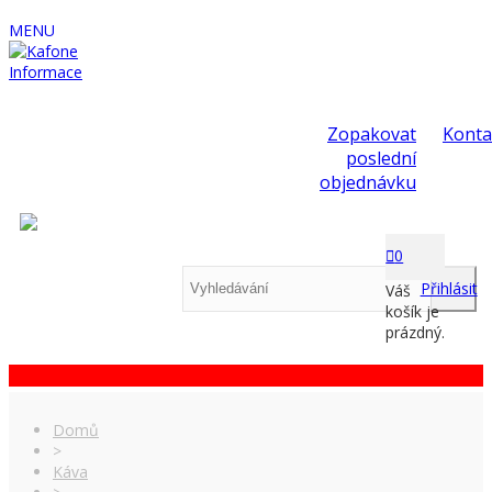
MENU
Informace
Zopakovat
Konta
poslední
objednávku
0
Přihlásit
Váš
košík je
prázdný.
Domů
>
Káva