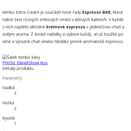
Kimbo Extra Cream je součástí nové řady
Espresso BAR
, která
nabízí šest různých zrnkových směsí v kilových baleních. V každé
z nich najdete lahodné
krémové espresso
s jedinečnou chutí a
stálým aroma. Z široké nabídky si vybere každý, ať už toužíte po
silné a výrazné chuti anebo hledáte jemné aromatické espresso.
Přečíst článek
Show less
Detaily produktu
Parametry
Sladká
3
Hořká
2
Kyselá
1