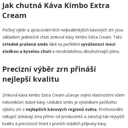
Jak chutná Káva Kimbo Extra
Cream
Pečlivý výběr a zpracování těch nejkvalitnějších kávových zrn jsou
základem jedinečné chuti zrnkové kávy Kimbo Extra Cream. Tato
středně pražená směs
láká na perfektní
vyváženost mezi
sladkou a kyselou chutí
a neodolatelnou dlouhotrvající pěnu.
Precizní výběr zrn přináší
nejlepší kvalitu
Zrnková káva Kimbo Extra Cream učaruje svými vlastnostmi všem
milovníkům dobré kávy. Unikátní směs je výsledkem pečlivého
výběru zrn z
nejlepších kávových regionů světa
. Profesionální
nákupčí získávají zrna přímo od producentů a zaručují tak nejvyšší
kvalitu a preciznost hned v prvních stádiích přípravy kávy.