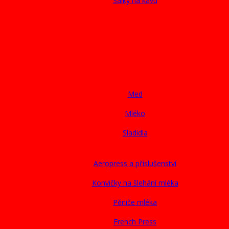
Šálky na kávu
Med
Mléko
Sladidla
Aeropress a příslušenství
Konvičky na šlehání mléka
Pěniče mléka
French Press