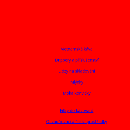
Vietnamská káva
Drippery a příslušenství
Dózy na skladování
Mlýnky
Moka konvičky
Filtry do kávovarů
Odvápňovací a čistící prostředky