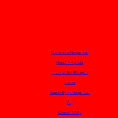
Kapsle pro Nespresso
Horká čokoláda
Lavazza BLUE kapsle
Kakao
Kapsle Illy Iperespresso
Čaj
Kávové PODy