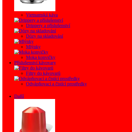
Vietnamská káva
Drippery a příslušenství
Dózy na skladování
Mlýnky
Moka konvičky
Příslušenství kávovary
Filtry do kávovarů
Odvápňovací a čistící prostředky
Další