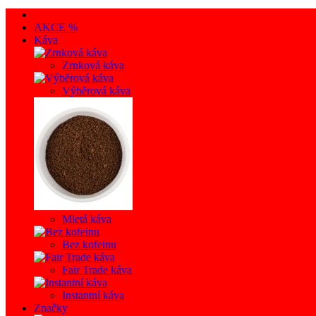
AKCE %
Káva
Zrnková káva
Výběrová káva
Mletá káva
Bez kofeinu
Fair Trade káva
Instantní káva
Značky