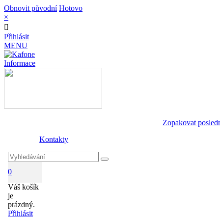
Obnovit původní
Hotovo
×
Přihlásit
MENU
Informace
Zopakovat posled
Kontakty
0
Váš košík
je
prázdný.
Přihlásit