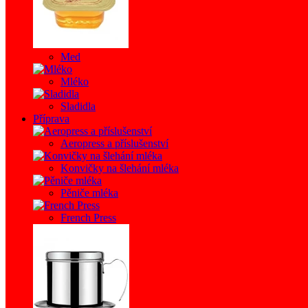
Med
Mléko
Sladidla
Příprava
Aeropress a příslušenství
Konvičky na šlehání mléka
Pěniče mléka
French Press