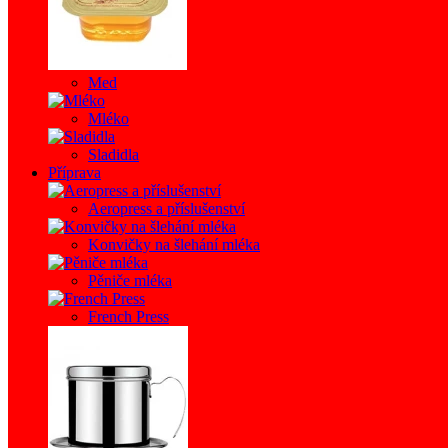
Med
Mléko
Sladidla
Příprava
Aeropress a příslušenství
Konvičky na šlehání mléka
Pěniče mléka
French Press