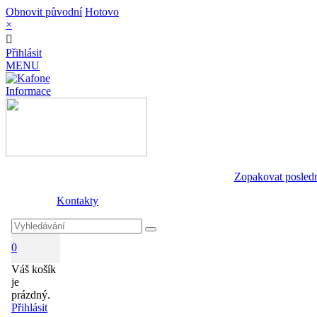
Obnovit původní
Hotovo
×
Přihlásit
MENU
Informace
Zopakovat posled
Kontakty
0
Váš košík
je
prázdný.
Přihlásit