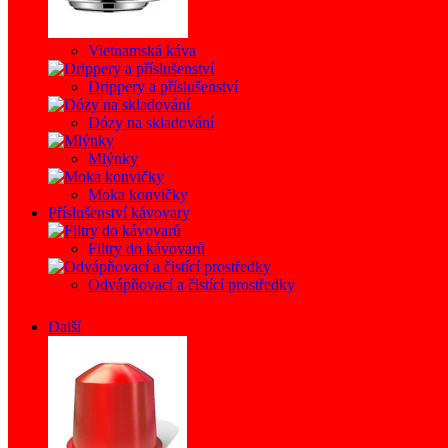
Vietnamská káva
Drippery a příslušenství
Dózy na skladování
Mlýnky
Moka konvičky
Příslušenství kávovary
Filtry do kávovarů
Odvápňovací a čistící prostředky
Další