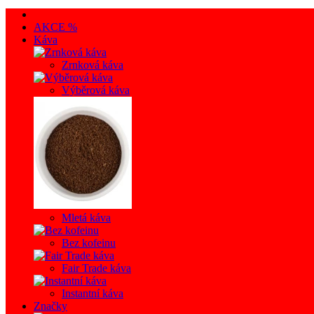
AKCE %
Káva
Zrnková káva
Výběrová káva
Mletá káva
Bez kofeinu
Fair Trade káva
Instantní káva
Značky